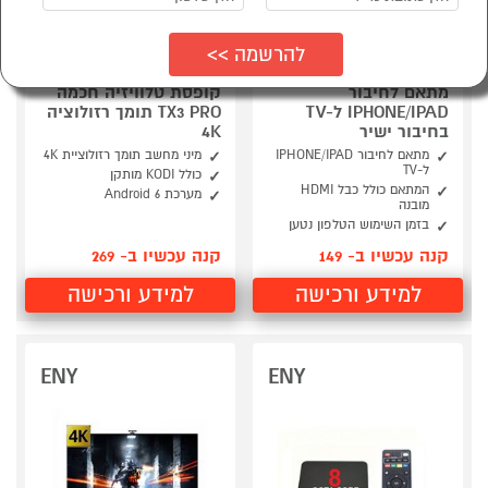
מתאם לחיבור
קופסת טלוויזיה חכמה
IPHONE/IPAD ל-TV
TX3 PRO תומך רזולוציה
בחיבור ישיר
4K
מתאם לחיבור IPHONE/IPAD
מיני מחשב תומך רזולוציית 4K
ל-TV
כולל KODI מותקן
המתאם כולל כבל HDMI
מערכת Android 6
מובנה
בזמן השימוש הטלפון נטען
קנה עכשיו ב- 149
קנה עכשיו ב- 269
למידע ורכישה
למידע ורכישה
ENY
ENY