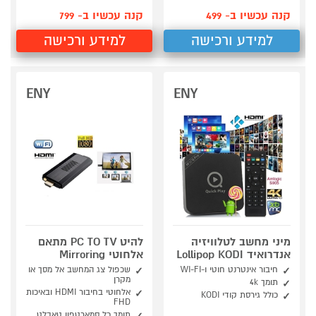
קנה עכשיו ב- 499
קנה עכשיו ב- 799
למידע ורכישה
למידע ורכישה
ENY
ENY
מיני מחשב לטלוויזיה
להיט PC TO TV מתאם
אנדרואיד Lollipop KODI
אלחוטי Mirroring
חיבור אינטרנט חוטי ו-WI-FI
שכפול צג המחשב אל מסך או
מקרן
תומך 4k
אלחוטי בחיבור HDMI ובאיכות
כולל גירסת קודי KODI
FHD
תומך כל סמארטפון טאבלט