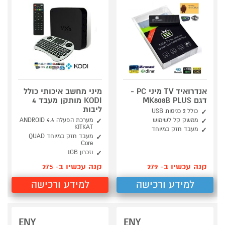
אנדרואיד TV מיני PC -
מיני מחשב איכותי כולל
דגם MK808B PLUS
KODI מותקן מעבד 4
ליבות
כולל 2 כניסות USB
ממשק קל לשימוש
מערכת הפעלה ANDROID 4.4
KITKAT
מעבד חזק במיוחד
מעבד חזק במיוחד QUAD
Core
וזכרון 1GB
קנה עכשיו ב- 279
קנה עכשיו ב- 275
למידע ורכישה
למידע ורכישה
ENY
ENY