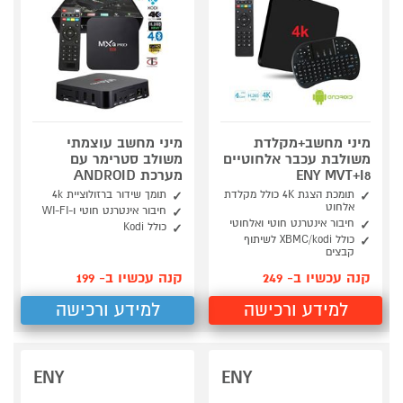
מיני מחשב+מקלדת
מיני מחשב עוצמתי
משולבת עכבר אלחוטיים
משולב סטרימר עם
ENY MVT+I8
מערכת ANDROID
תומכת הצגת 4K כולל מקלדת
תומך שידור ברזולוציית 4k
אלחוט
חיבור אינטרנט חוטי ו-WI-FI
חיבור אינטרנט חוטי ואלחוטי
כולל Kodi
כולל XBMC/kodi לשיתוף
קבצים
קנה עכשיו ב- 249
קנה עכשיו ב- 199
למידע ורכישה
למידע ורכישה
ENY
ENY