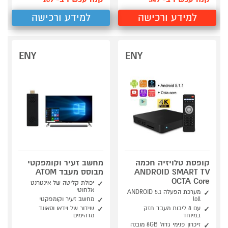
למידע ורכישה
למידע ורכישה
ENY
ENY
קופסת טלויזיה חכמה
מחשב זעיר וקומפקטי
ANDROID SMART TV
מבוסס מעבד ATOM
OCTA Core
יכולת קליטה של אינטרנט
אלחוטי
מערכת הפעלה ANDROID 5.1
loll
מחשב זעיר וקומפקטי
עם 8 ליבות מעבד חזק
שידור של וידאו וסאונד
במיוחד
מדהימים
זיכרון פנימי גדול 8GB מובנה