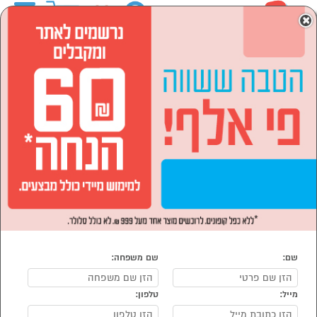
0
×
ראשי
המותגים
Garden Top גארדן טופ
לבית ולגן
רהיטים לבית
ארונות
הסתר רשימת קטגוריות
ארונות מתכת (1)
ארונות מטבח ושרות (1)
ארונות Garden Top גארדן טופ
נמצאו 2 ארונות של מוצרי Garden Top גארדן טופ
מיון:
הפופולרים ביותר
שם:
שם משפחה:
מייל:
טלפון: