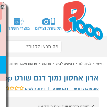
×
תקשורת וצילום
מוצרי חשמל
מח
ראשי
לבית ולגן
רהיטים לבית
ארונות
ארונות מטבח ושרות
ארון אחסון נמוך דגם שורט Garden Top
סוג מוצר: חדש
|
דגם שורט
|
דירוג גולשים
משרף פלסטי ויניל יצוק מעכב אש