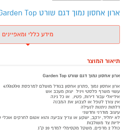
ארון אחסון נמוך דגם שורט Garden Top גארדן טופ - מידע נוסף
מידע כללי ומאפיינים
תיאור המוצר
ארון אחסון נמוך דגם שורט Garden Top
ארון אחסון נמוך ,פתרון אחסון בגודל מושלם למרפסת 47X81X90
עשוי משרף פלסטי ויניל יצוק מעכב אש
אידיאלי עבור דירות, פטיו, או כל גינה
אין צורך לטפל או לצבוע את המבנה
דלתות ניתנות לנעילה
עיצוב מודרני וחדשני
לא יחליד, ירקב, ישקע או צריך צביעה והוא אטום לחרקים אוכלי ע
ידיות צד משולבות
כולל 2 מדפים, משקל מקסימלי למדף 20 ק"ג