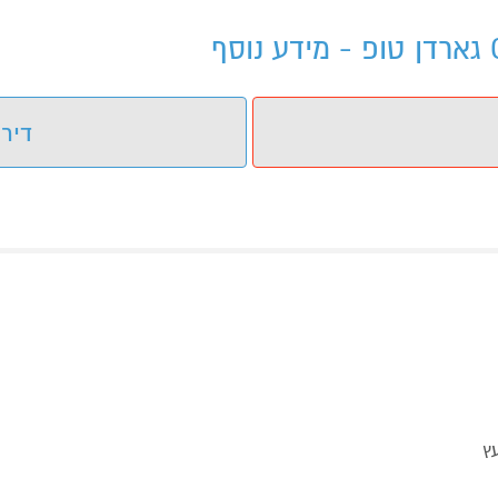
דירו
ץ