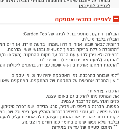
במוצר זה ייתכנו שינויים ותוספות במחירי הובלה לאזורים
לצפייה לחץ כאן
לצפייה בתנאי אספקה
הובלות והתקנת מחסני ברזל לגינה של Garden Top:
הובלה בלבד 0 ש"ח.
דרומית לבאר שבע, אזור יהודה ושומרון, בקעת הירדן, אזור ים המלח, א
*ההובלה כוללת פריקה בסמוך למשאית ובתנאי שאין מדרגות.
*במידה ולא ניתן להגיע עם הרכב עד מקום ההתקנה (מעל 10 מ') - יש לבדוק מול הספק עלות תוספת סבלות.
*התקנה (למעט אזורים חריגים) - 800 ש"ח.
*התקנת המחסן אורכת בין 4-6 שעות עבודה, בהתאם ליכולות הטכניות (נדרשת יכולת טכנית גבוהה להרכבת המחסן).
*למי שבוחר בהרכבה, זמן האספקה יהיה עד 21 ימי עסקים.
* אין החברה אחראית על התקנות של המתקנים, המתקנים שאנו עו
הרכבה עצמאית:
את המחסן ניתן להרכיב גם באופן עצמי.
כלים הנדרשים להרכבה עצמית:
כפפות, מברגה פיליפס חשמלית, סרט מדידה, שפורפרת סיליקון, 
נדרש ניסיון/ ידע טכני בסיסיבהרכבות.מומלץ ואף רצוי וכל שכן במ
לקוח הבוחר להרכיב את המחסן בעצמו, חלה אחריות עליו, למע
ובלבד שלא נעשו שינוים בחומר כגון חורים או צביעה.
** תיתכן סטייה של עד 3% במידות