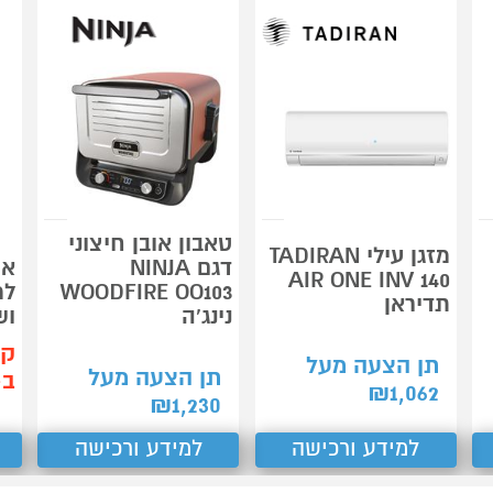
טאבון אובן חיצוני
מזגן עילי TADIRAN
דגם NINJA
אר
AIR ONE INV 140
WOODFIRE OO103
למ
תדיראן
נינג'ה
וש
קנ
תן הצעה מעל
תן הצעה מעל
ב-55
₪
1,062
₪
1,230
למידע ורכישה
למידע ורכישה