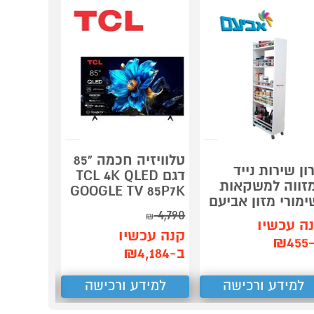
טלוויזיה חכמה "85
ון שירות נייד
גגון גשם
דגם TCL 4K QLED
זווה למשקאות
GOOGLE TV 85P7K
ימורי מזון אביעם
n Top K
4,790
₪
ה עכשיו
קנה עכש
קנה עכשיו
₪4
ב-₪435
ב-₪4,184
למידע ורכישה
למידע ורכישה
למידע