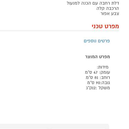
דלת רחבה עם הכנה למנעול
הרכבה קלה
צבע אפור
מפרט טכני
פרטים נוספים
מפרט המוצר
מידות:
עומק: 47 ס"מ
רוחב: 81 ס"מ
גובה:90 ס"מ
משקל :12ק"ג