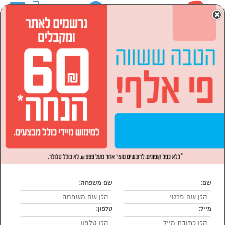
0
×
ראשי
המותגים
Krauss קראוס
הסתר רשימת קטגוריות
לבית ולגן (1)
Krauss קראוס
נמצאו 1 מוצרי Krauss קראוס
מיון:
הפופולרים ביותר
שם:
שם משפחה:
מייל:
טלפון: