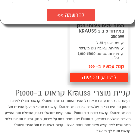
מפוח עלים איכותי חזק
במיוחד 3 ב 1 KRAUSS
3500W
שק איסוף 35 ל'
מהירות שאיבה 13.2 מ'/דקה
מהירות משתנה 9,000-15000
סל"ד
קנה עכשיו ב- 299
למידע ורכישה
קניית מוצרי Krauss קראוס ב-P1000
בעמוד זה ריכזנו עבורכם את כל מוצרי המותג הנחשב Krauss קראוס. תוכלו לצפות
במגוון הדגמים הכי פופולאריים של המותג Krauss קראוס ובמחירי מבצע! מוצרים של
המותג Krauss קראוס קונים ב ב P1000- אתר קניות ישראלי בטוח, משתלם ונוח המציע
מוצרים מומלצים במבצע. ב-P1000 אנו נותנים דגש על איכות, מגוון, זמינות ושירות בלתי
מתפשרים לצד קנייה מאובטחת ונוחה. אצלנו, קניות באינטרנט של מוצרי Krauss
קראוס שוות לך פי אלף!