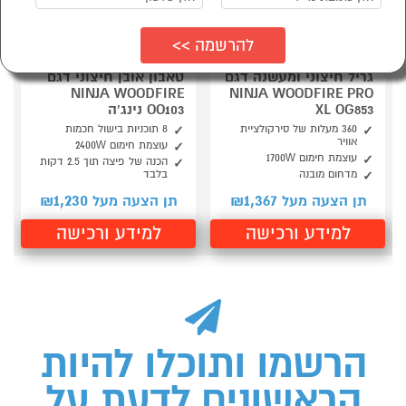
גריל חיצוני ומעשנה דגם
טאבון אובן חיצוני דגם
NINJA WOODFIRE
NINJA WOODFIRE PRO
XL OG853
OO103 נינג'ה
360 מעלות של סירקולציית
8 תוכניות בישול חכמות
אוויר
עוצמת חימום 2400W
עוצמת חימום 1700W
הכנה של פיצה תוך 2.5 דקות
מדחום מובנה
בלבד
1,230
1,367
תן הצעה מעל ₪
תן הצעה מעל ₪
למידע ורכישה
למידע ורכישה
הרשמו ותוכלו להיות
הראשונים לדעת על