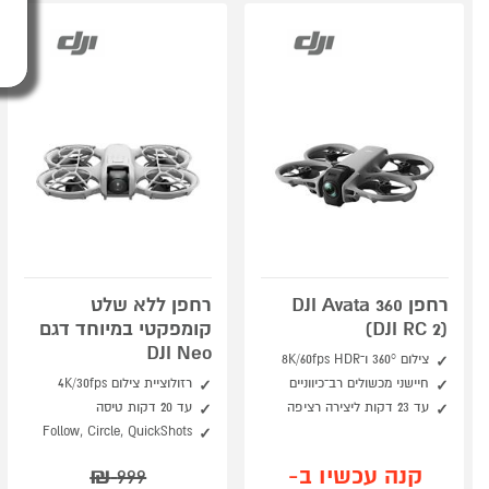
רחפן DJI Avata 360
רחפן ללא שלט
(DJI RC 2)
קומפקטי במיוחד דגם
DJI Neo
צילום 360° ו־8K/60fps HDR
חיישני מכשולים רב־כיווניים
רזולוציית צילום 4K/30fps
עד 23 דקות ליצירה רציפה
עד 20 דקות טיסה
Follow, Circle, QuickShots
קנה עכשיו ב-
₪
999