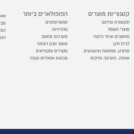
קטגוריות מוצרים
הפופולארים ביותר
אאו
תקשורת וצילום
סמארטפונים
מבצ
מוצרי חשמל
טלוויזיות
המו
מחשבים וציוד היקפי
מערכות מחשב
הנמ
לבית ולגן
שואב אבק רובוטי
ספורט, מחנאות וצעצועים
מקררים ומקפיאים
אופנה, פארמה ותיקים
מכונות אספרסו וקפה