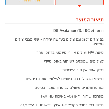
תיאור המוצר
רחפן DJI Avata 360 (DJI RC 2)
גם צילום 360° וגם צילום בעדשה יחידה - שני מצבי צילום
גמישים
טיסת FPV וצילום אווירי סינמטי ברחפן אחד
לצילומים שמוכנים לשיתוף באופן מיידי
טייק אחד אין סוף יצירתיות
חיישני מכשולים רב-כיווניים לצילומי מעקב דינמיים
מגן פרופלורים משולב לביטחון מוגבר בטיסה
מערכת שידור וידאו O4+ באיכות Full HD
חיישן דגל בגודל מקביל ל-1 אינץ' וידאו 8K/60fps HDR