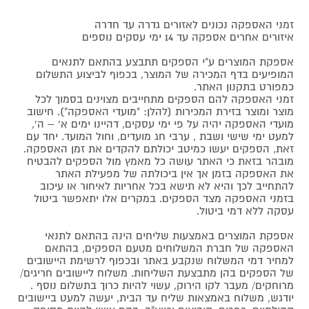
זמני האספקה נכונים לאזורים גדרה עד חדרה
איזורים אחרים אספקה עד 14 ימי עסקים נוספים
אספקת המוצרים ע"י הספקים תתבצע בהתאם לתנאים
המופיעים בדף המכירה של המוצר, בכפוף לביצוע התשלום
כמפורט בתקנון האתר.
זמני האספקה להם הספקים מתחייבים מצוינים בסמוך לכל
מוצר ומוצר בזירת המכירות (להלן: "מועדי האספקה"). חישוב
מועדי האספקה יהיה על פי ימי עסקים, דהיינו ימים א' – ה',
למעט ימי שישי ושבת , ערבי חג מועדים, וחול המועד. יחד עם
זאת, הספקים יעשו כמיטב יכולתם להקדים את זמן האספקה.
מובהר בזאת כי האתר עושה כל מאמץ מול הספקים להבטיח
את האספקה בזמן אך אין ביכולתה של מפעילת האתר
להתחייב לכך והיא לא תישא בכל אחריות לאיחור או עיכוב
בזמני האספקה מצד הספקים. במקרים אלו יתאפשר ביטול
עסקה ללא דמי ביטול.
אספקת המוצרים באמצעות שליחים הינה בהתאם לתנאי
האספקה של חברת המשלוחים מטעם הספקים, בהתאם
למחיר דמי המשלוח שנקבע באתר ובכפוף לרשימת היישובים
של הספקים בהן מתבצעת השליחות. משלוח ליישובים חריגים/
מרוחקים/ מעבר לקו הירוק, עשוי להיות כרוך בתשלום נוסף .
יודגש, משלוח באמצאות שליח עד הבית, יעשה למעט ביישובים