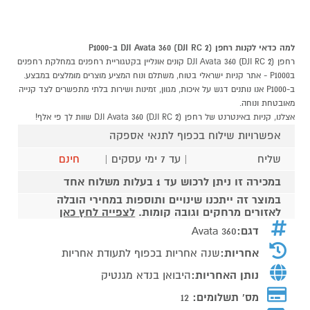
למה כדאי לקנות רחפן DJI Avata 360 (DJI RC 2) ב-P1000
רחפן DJI Avata 360 (DJI RC 2) קונים אונליין בקטגוריית רחפנים במחלקת רחפנים
בP1000 - אתר קניות ישראלי בטוח, משתלם ונוח המציע מוצרים מומלצים במבצע.
ב-P1000 אנו נותנים דגש על איכות, מגוון, זמינות ושירות בלתי מתפשרים לצד קנייה
מאובטחת ונוחה.
אצלנו, קניות באינטרנט של רחפן DJI Avata 360 (DJI RC 2) שוות לך פי אלף!
אפשרויות שילוח בכפוף לתנאי אספקה
שליח
| עד 7 ימי עסקים |
חינם
במכירה זו ניתן לרכוש עד 1 בעלות משלוח אחד
במוצר זה ייתכנו שינויים ותוספות במחירי הובלה
לאזורים מרחקים וגובה קומות.
לצפייה לחץ כאן
דגם:
Avata 360
אחריות:
שנה אחריות בכפוף לתעודת אחריות
נותן האחריות:
היבואן בנדא מגנטיק
מס' תשלומים:
12