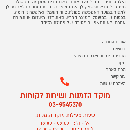
ואלקטרונית דומה למוצר אותו רכשת בבית עסק זה. הפסולת
תימסר למוביל שיספק לך את המוצר שרכשת ומחובתו לאפשר לך
למסור במועד האספקה פסולת ציוד חשמלי ואלקטרוני דומה,
בכמות או במשקל, למוצר החדש וזאת ללא תשלום או תמורה
אחרת. לא תתאפשר מסירה של פסולת מזיקה
אודות החברה
דרושים
מדיניות פרטיות ואבטחת מידע
תקנון
מפת האתר
צור קשר
הצהרת נגישות
מוקד הזמנות ושירות לקוחות
03-9545370
שעות פעילות מוקד הזמנות:
א' - ה':
09:00 - 18:00
ו' וערבי חג:
09:00 - 13:00