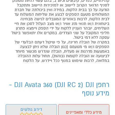
קהילתיים, כפרים, קיבוצים וכיוצ"ב, בהם עשוי להיות מסופק
לסניף הדואר הקרוב ליישוב או למזכירות היישוב ותתקבל
הודעה על כך בבית הלקוח. במידה ואין ביכולתה של חברת
המשלוחים מטעם הספקים לבצע את שליחות המשלוח עד
לבית הלקוח, לרבות באזורים המוגבלים לגישה מבחינה
ביטחונית ו/או תנאי מזג אוויר ו/או מצב העלול לסכן את חיי
השליחים, יובהר העניין ללקוח על ידי הספק ויימצא פתרון
חליפי המקובל על שני הצדדים. במקרים אלו יתאפשר ביטול
עסקה ללא דמי ביטול.
במקרה של הובלה חריגה, על פי שיקול דעתם הבלעדי של
הספקים ו/או מי מטעמם (כגון הובלה שלא ניתן לבצעה
באמצעות מדרגות או מעלית, הובלה שנדרש מכשור מיוחד
לביצועה או הובלה לקומות גבוהות), תחול עלות ההובלה
במלואה, לרבות שימוש במנוף ככל ויידרש, על הלקוח
רחפן DJI Avata 360 (DJI RC 2) DJI -
מידע נוסף
דירוג גולשים
מידע כללי ומאפיינים