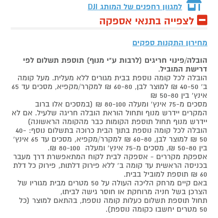
למגוון רחפנים של המותג
DJI
לצפייה בתנאי אספקה
מחירון התקנות ספקים
הובלה/פינוי חריגים (לרבות ע"י מנוף) תוספת תשלום לפי
דרישת המוביל
.
הובלה לכל קומה נוספת בבית מגורים ללא מעלית. מעל קומה
ב' 40-50 ₪ למוצר לבן, 60-80 ₪ למקרר/מקפיא, מסכים עד 65
אינץ' בין 50-80 ₪
מסכים מ-75 אינץ' ומעלה 80-100 ₪ (במסכים אלו ברוב
המקרים יידרש מנוף ותחול הוראת הובלה חריגה שלעיל. אם לא
יידרש מנוף תחול תוספת הקומות כבר מהקומה הראשונה)
הובלה לכל קומה נוספת בתוך הבית כרוכה בתשלום נוסף: 40-
50 ₪ למוצר לבן, 60-80 ₪ למקרר/מקפיא, מסכים עד 65 אינץ'
בין 50-80 ₪, מסכים מ-75 אינץ' ומעלה 80-100 ₪.
אספקת מקררים - אספקה לבית לקוח המתאפשרת דרך מעבר
בכניסה הראשית עד קומה ב' ללא פירוק דלתות, פירוק כל דלת
60 ₪ תוספת למוביל בבית.
באם קיים מרחק הליכה העולה על 50 מטרים מבית מגוריו של
הצרכן בשל חניה מרוחקת או חוסר גישה לביתו,
תחול תוספת תשלום כעלות קומה נוספת, בהתאם למוצר (כל
50 מטרים יחשבו כקומה נוספת).