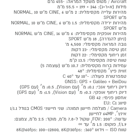
Aircraft / מטוס משקל המראה: ~455 גרם
מידות (א×ר×ג): 246 × 199 × 55.5 מ"מ
מהירות עלייה מקסימלית: 2 מ"ש CINE, 6 מ"ש NORMAL, 10
מ"ש SPORT
מהירות ירידה מקסימלית: 1.5 מ"ש CINE, 6 מ"ש NORMAL, 10
מ"ש SPORT
מהירות אופקית מקסימלית: 6 מ"ש CINE, 16 מ"ש NORMAL
(ניתן להגדרה), 18 מ"ש SPORT
גובה המראה מקסימלי: 4,500 מ'
זמן טיסה מקסימלי: ~23 דקות
זמן ריחוף מקסימלי: ~22 דקות
טווח טיסה מקסימלי: 13.5 ק"מ
עמידות ברוח מקסימלית: 10.7 מ"ש (עוצמה 5)
זווית פיץ׳ מקסימלית: 48°
טמפרטורת פעולה: -10° עד 40° C
GNSS: GPS + Galileo + BeiDou
דיוק ריחוף אנכי: ±0.1 מ׳ (עם Vision), ±0.5 מ׳ (עם GPS)
דיוק ריחוף אופקי: ±0.3 מ׳ (עם Vision), ±1.5 מ׳ (עם GPS)
אחסון פנימי: 42 GB
סיווג EU: C1
Camera / מצלמה חיישן תמונה: שני חיישני CMOS בגודל 1/1.1
אינץ׳, 64MP לחיישן
עדשה: FOV: 200°, שקול ל‑7.8 מ"מ, מוקד: 2.5 מ"מ, צמצם:
f/1.9, פוקוס: 1.5 מ׳ עד ∞
טווח ISO – וידאו 360°: 8K@60fps: 100–12800, 8K@30fps: