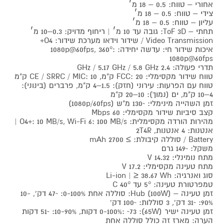
אחורי – טווח: 0.5 – 18 מ׳
צידי – טווח: 0.5 – 18 מ׳
עליון – טווח: 0.5 – 18 מ׳
תחתי – ToF 3D: גובה עד 10 מ׳ | ריחוף מדויק: 0.3–10 מ׳
Video Transmission / שידור וידאו מערכת שידור: O4+
איכות שידור חי: עדשה יחידה: 1080p@60fps, 360°:
1080p@60fps
תדרי פעולה: 2.4 GHz / 5.17 GHz / 5.8 GHz
טווח שידור מקסימלי: FCC: 20 ק"מ, CE / SRRC / MIC: 10 ק"מ
טווח עם הפרעות: עירוני (חזק): 1.5–4 ק"מ, פרברים (בינוני):
4–10 ק"מ, ים (נמוך): 10–20 ק"מ
זמן השהייה מינימלי: ~130 מ"ש (1080p/60fps)
קצב סיביות שידור מקסימלי: 60 Mbps
מהירות הורדה מקסימלית: O4+: 10 MB/s, Wi-Fi 6: 100 MB/s |
אנטנות: 4 אנטנות, 2T4R
Battery / סוללה קיבולת: ≥ 2700 mAh
משקל: ~149 גרם
מתח נומינלי: 14.32 V
מתח טעינה מקסימלי: 17.2 V
סוג ואנרגיה: Li-ion | ≥ 38.67 Wh
טמפרטורת טעינה: 5° עד 40° C
זמן טעינה – Hub (100W): סוללה אחת 0-100%: ~47 דק', 10-
90%: ~31 דק', 3 סוללות: ~100 דק'
זמן טעינה ישיר (65W): 0-100%: ~73 דקות, 10-90%: ~51 דקות
הערה: מארז זה כולל סוללה אחת