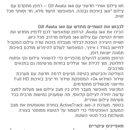
חוו צילום אווירי חדשני עם DJI Avata 360 – רחפן מתקדם עם
צילום 360° באיכות גבוהה, המאפשר תיעוד מלא, חד וסוחף מכל
זווית.
לכבוש את השמיים מחדש עם DJI Avata 360
הכירו את Avata 360, הרחפן שמאפשר לכם לדמיין מחדש את
חוויית הטיסה עם צילום 360 מעלות מרהיב מכל כיוון.
חוויית היצירה הופכת לבלתי מוגבלת בזכות שדה צילום המקביל
לחיישן בגודל 1 אינץ', המאפשר לעולם להיפרש מולכם באיכות
תמונה יוצאת דופן.
הרחפן מתוכנן להיעלם מהפריים כדי להשאיר צילום נקי ופתוח
לחלוטין, תוך לכידת אור וצללים בחדות מרשימה גם בתנאים
מורכבים.
השליטה והביטחון בטיסה מגיעים לרמה חדשה עם מערכת
שידור הווידאו O4+ המספקת שידור חי יציב באיכות Full HD
וחיישני מכשולים מתקדמים.
המכשיר מאפשר מעבר חלק בין מצב צילום 360 מעלות למצב
עדשה יחידה לצילום קלאסי, מה שמעניק גמישות מרבית בכל
משימת צילום אווירית.
בנוסף, מערכת ה-ActiveTrack 360 בוחרת אוטומטית את מצב
המעקב האופטימלי כדי לשמור על הנושא ממוסגר בצורה
מושלמת בכל תנאי השטח.
מאפיינים עיקריים