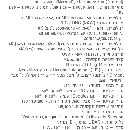
100–25600 (Normal), 6K: 100–25600 (Normal)
מהירות תריס: וידאו: 1/8000 – 1/25 שנ׳, תמונה: 1/8000 – 1/30
שנ׳
רזולוציית תמונה: 30MP: 7776×3888, 120MP: 15520×7760
פורמט תמונה: JPEG / DNG (RAW)
רזולוציית וידאו – 360°: 8K (2:1): 7680×3840 @
60/50/48/30/25/24fps, 6K (2:1): 6000×3000 @
60/50/48/30/25/24fps
רזולוציית וידאו – עדשה יחידה: 4K (16:9): 3840×2160 @ 60fps,
4K (4:3): 3840×2880 @ 60fps, 2.7K: 2688×1512 @ 120fps
פורמט וידאו: OSV / MP4 (H.265)
קצב סיביות מקסימלי: 180 Mbps
מצבי צבע: Normal / D-Log M
ייצוב תמונה (EIS): RockSteady 3.0 / HorizonBalancing
Gimbal / ג׳ימבל ייצוב: ג׳ימבל מכני חד-צירי (הטיה), ג׳ימבל
וירטואלי 360°
טווח מכני – הטיה: -95° עד 173°
טווח שליטה – עם RC 2: הטיה: -30° עד 60°
טווח שליטה – עם Goggles: הטיה: -60° עד 60°
טווח שליטה – ג׳ימבל 360°: הטיה / רול: -180° עד 180°
מהירות שליטה מקסימלית: 100°/שנ׳
טווח רטט זוויתי: ±0.01°
Obstacle Sensing / חיישנים סוג חיישן: מערכת Vision
כל-כיוונית + LiDAR קדמי + IR תחתי
קדמי – טווח: 0.5 – 20 מ׳ | FOV: 90° × 90°