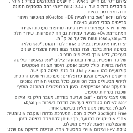
צילום דגל עם חיישן 1 אינץ׳: חיישנים מתקדמים בגודל 1 אינץ׳,
פיקסלים גדולים של ‎2.4μm וטווח דינמי רחב מספקים תמונה
חדה ומפורטת במיוחד.
צילום וידאו 360° ברזולוציית ‎8K/60fps HDR מאפשר חיתוך
פריימים מבלי לפגוע באיכות.
שידור וידאו עוצמתי וחוויית טיסה סוחפת: מערכת השידור
המתקדמת O4+ מציעה עמידות גבוהה להפרעות, שידור חלק
ב־1080p/60fps וטווח של עד 20 ק״מ.
יצירתיות אינסופית בצילום אחד: לכדו תמונת 360° מלאה
בטיסה אחת בלבד, וצרו ממנה מגוון זוויות ותוצרים שונים
בעריכה, ללא צורך בצילומים חוזרים.
שליטה חופשית בזווית ובתנועה: צילום 360° מאפשר שליטה
מלאה בזוויות, כולל סיבוב אופק, היפוך תצוגה ואפקטים
קולנועיים כמו Dolly Zoom, גם בזמן טיסה בקו ישר.
חיישנים היקפיים ומיגון פרופלורים: מערכת חיישנים היקפית
לזיהוי מכשולים מכל הכיוונים, כולל בתנאי תאורה נמוכים
ובמעקב אחר אובייקטים. מיגון הפרופלורים המובנה מוסיף
שכבת בטיחות נוספת.
שני מצבי צילום - 360° ועדשה בודדת: מעבר חלק בין צילום
360° לצילום סטנדרטי בעדשה בודדת באיכות ‎4K/60fps –
לקבלת גמישות מקסימלית בשימוש אחד.
Spotlight Free לצילום חכם: המערכת מזהה ועוקבת אוטומטית
אחרי אובייקטים בתנועה, כך שניתן להתמקד בטיסה בזמן
שהמצלמה דואגת לפריים מושלם.
טיסת FPV וצילום אווירי במכשיר אחד: שליטה מדויקת עם שלט