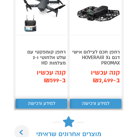
רחפן חכם לצילום אישי
רחפן קומפקטי עם
דגם HOVERAIR X1
שלט אלחוטי ו-2
PROMAX
מצלמות HD
שלט ר
קנה עכשיו
קנה עכשיו
קנה 
ב-₪2,499
ב-₪599
ב-₪599
למידע ורכישה
למידע ורכישה
ל
Next
מוצרים אחרונים שראיתי