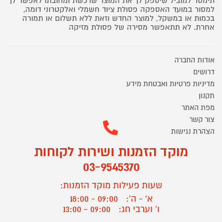
תימסר למוביל שיספק לך את המוצר שרכשת ומחובתו לאפשר לך
למסור במועד האספקה פסולת ציוד חשמלי ואלקטרוני דומה,
בכמות או במשקל, למוצר החדש וזאת ללא תשלום או תמורה
אחרת. לא תתאפשר מסירה של פסולת מזיקה
אודות החברה
דרושים
מדיניות פרטיות ואבטחת מידע
תקנון
מפת האתר
צור קשר
הצהרת נגישות
מוקד הזמנות ושירות לקוחות
03-9545370
שעות פעילות מוקד הזמנות:
א' - ה':
09:00 - 18:00
ו' וערבי חג:
09:00 - 13:00