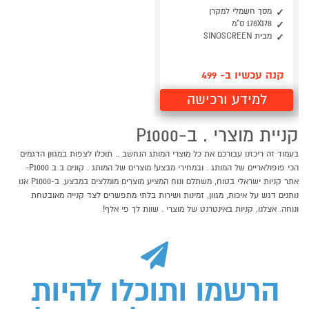
מסך חשמלי למקרן
178X178 ס"מ
מבית SINOSCREEN
קנה עכשיו ב- 499
למידע ורכישה
קניית מוצרי . ב-P1000
בעמוד זה ריכזנו עבורכם את כל מוצרי המותג הנחשב .. תוכלו לצפות במגוון הדגמים
הכי פופולאריים של המותג . ובמחירי מבצע! מוצרים של המותג . קונים ב ב P1000-
אתר קניות ישראלי בטוח, משתלם ונוח המציע מוצרים מומלצים במבצע. ב-P1000 אנו
נותנים דגש על איכות, מגוון, זמינות ושירות בלתי מתפשרים לצד קנייה מאובטחת
ונוחה. אצלנו, קניות באינטרנט של מוצרי . שוות לך פי אלף!
הרשמו ותוכלו להיות