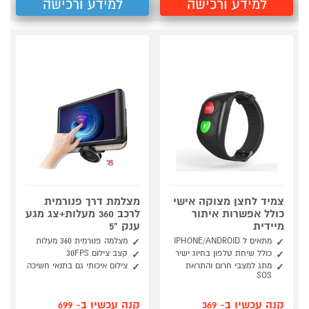
למידע ורכישה
למידע ורכישה
צמיד לחצן מצוקה אישי
מצלמת דרך פנורמית
כולל אפשרות איתור
לרכב 360 מעלות+צג מגע
מיידית
ענק "5
מתאים ל IPHONE/ANDROID
מצלמה פנורמית 360 מעלות
כולל שיחת טלפון בחיוג ישיר
קצב צילום 30FPS
מתג למצבי חרום והתראת
צילום איכותי גם בתנאי חשיכה
SOS
קנה עכשיו ב- 369
קנה עכשיו ב- 699