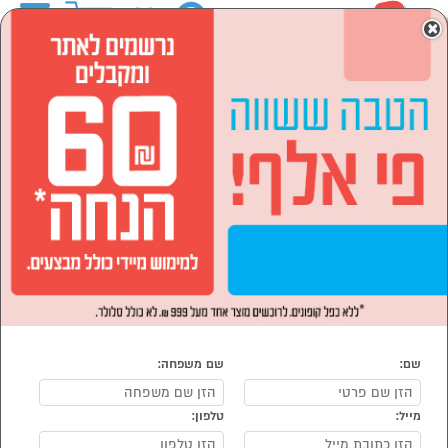
0
×
ראשי
המותגים
.
הסתר רשימת קטגוריות
סמארטפונים, שעונים חכמים
מוצרי חשמל (3)
ואביזרים (3)
מחשבים וציוד היקפי (1)
לבית ולגן (2)
ספורט ,מחנאות וילדים (8)
.
נמצאו 17 .
מיון:
הפופולרים ביותר
שם:
שם משפחה:
מייל:
טלפון: