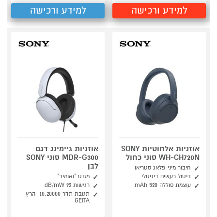
למידע ורכישה
למידע ורכישה
אוזניות אלחוטיות SONY
אוזניות גיימינג דגם
WH-CH720N סוני כחול
MDR-G300 סוני SONY
לבן
חיבור מיני פלאג סטריאו
ביטול רעשים דיגיטלי
מגנט "נאומיד"
עוצמת סוללה 520 mAh
רגישות 92 dB/mW
תגובת תדר 10:20000- הרץ
GEITA