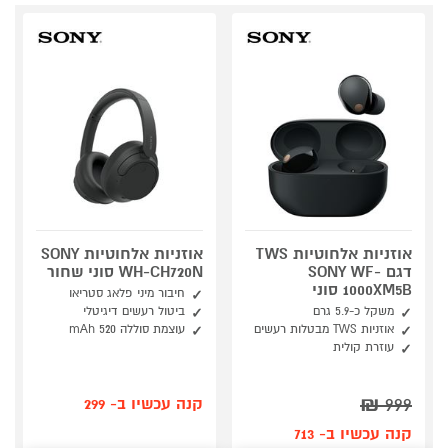
אוזניות אלחוטיות TWS
אוזניות אלחוטיות SONY
דגם SONY WF-
WH-CH720N סוני שחור
1000XM5B סוני
חיבור מיני פלאג סטריאו
משקל כ-5.9 גרם
ביטול רעשים דיגיטלי
אוזניות TWS מבטלות רעשים
עוצמת סוללה 520 mAh
עוזרת קולית
₪
999
קנה עכשיו ב- 299
קנה עכשיו ב- 713