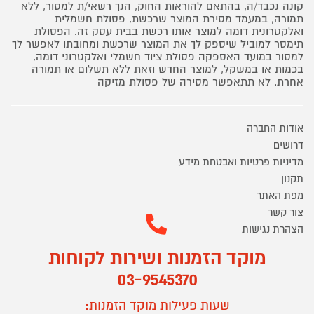
קונה נכבד/ה, בהתאם להוראות החוק, הנך רשאי/ת למסור, ללא
תמורה, במעמד מסירת המוצר שרכשת, פסולת חשמלית
ואלקטרונית דומה למוצר אותו רכשת בבית עסק זה. הפסולת
תימסר למוביל שיספק לך את המוצר שרכשת ומחובתו לאפשר לך
למסור במועד האספקה פסולת ציוד חשמלי ואלקטרוני דומה,
בכמות או במשקל, למוצר החדש וזאת ללא תשלום או תמורה
אחרת. לא תתאפשר מסירה של פסולת מזיקה
אודות החברה
דרושים
מדיניות פרטיות ואבטחת מידע
תקנון
מפת האתר
צור קשר
הצהרת נגישות
מוקד הזמנות ושירות לקוחות
03-9545370
שעות פעילות מוקד הזמנות: