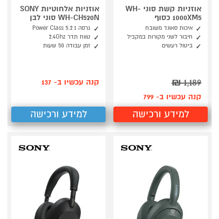
אוזניות קשת סוני WH-
אוזניות אלחוטיות SONY
1000XM5 כסוף
WH-CH520N סוני לבן
איכות סאונד משובח
גרסה 1 Power Class 5.2
חיבור לשני מקורות במקביל
טווח תדר 2.4Ghz
ביטול רעשים
זמן עבודה 50 שעות
₪
1,189
קנה עכשיו ב- 137
קנה עכשיו ב- 799
למידע ורכישה
למידע ורכישה