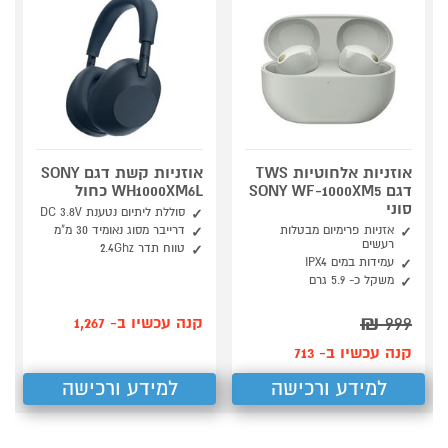
אוזניות אלחוטיות TWS
אוזניות קשת דגם SONY
דגם SONY WF-1000XM5
WH1000XM6L כחול
סוני
סוללת ליתיום נטענת DC 3.8V
אזניות פרימיום מבטלות
דרייבר מסוג נאומיד 30 מ"מ
רעשים
טווח תדר 2.4Ghz
עמידות במים IPX4
משקל כ- 5.9 גרם
₪
999
קנה עכשיו ב- 1,267
קנה עכשיו ב- 713
למידע ורכישה
למידע ורכישה