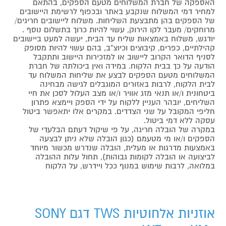
האספקה של חברת המשלוחים מטעם הספקים, בהתאם
למחיר דמי המשלוח שנקבע באתר ובכפוף לרשימת היישובים
של הספקים בהן מתבצעת השליחות. משלוח ליישובים חריגים/
מרוחקים/ מעבר לקו הירוק, עשוי להיות כרוך בתשלום נוסף .
יודגש, משלוח באמצאות שליח עד הבית, יעשה למעט ביישובים
קהילתיים, כפרים, קיבוצים וכיוצ"ב, בהם עשוי להיות מסופק
לסניף הדואר הקרוב ליישוב או למזכירות היישוב ותתקבל
הודעה על כך בבית הלקוח. במידה ואין ביכולתה של חברת
המשלוחים מטעם הספקים לבצע את שליחות המשלוח עד
לבית הלקוח, לרבות באזורים המוגבלים לגישה מבחינה
ביטחונית ו/או תנאי מזג אוויר ו/או מצב העלול לסכן את חיי
השליחים, יובהר העניין ללקוח על ידי הספק ויימצא פתרון
חליפי המקובל על שני הצדדים. במקרים אלו יתאפשר ביטול
עסקה ללא דמי ביטול.
במקרה של הובלה חריגה, על פי שיקול דעתם הבלעדי של
הספקים ו/או מי מטעמם (כגון הובלה שלא ניתן לבצעה
באמצעות מדרגות או מעלית, הובלה שנדרש מכשור מיוחד
לביצועה או הובלה לקומות גבוהות), תחול עלות ההובלה
במלואה, לרבות שימוש במנוף ככל ויידרש, על הלקוח
אוזניות אלחוטיות TWS דגם SONY