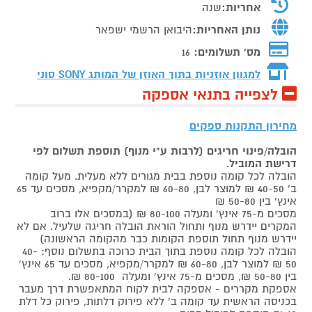
אחריות:
שנה
נותן האחריות:
היבואן הרשמי ישפאר
מס' תשלומים:
16
למגוון אוזניות בתוך האוזן של המותג
SONY סוני
לצפייה בתנאי אספקה
מחירון התקנות ספקים
הובלה/פינוי חריגים (לרבות ע"י מנוף) תוספת תשלום לפי
דרישת המוביל
.
הובלה לכל קומה נוספת בבית מגורים ללא מעלית. מעל קומה
ב' 40-50 ₪ למוצר לבן, 60-80 ₪ למקרר/מקפיא, מסכים עד 65
אינץ' בין 50-80 ₪
מסכים מ-75 אינץ' ומעלה 80-100 ₪ (במסכים אלו ברוב
המקרים יידרש מנוף ותחול הוראת הובלה חריגה שלעיל. אם לא
יידרש מנוף תחול תוספת הקומות כבר מהקומה הראשונה)
הובלה לכל קומה נוספת בתוך הבית כרוכה בתשלום נוסף: 40-
50 ₪ למוצר לבן, 60-80 ₪ למקרר/מקפיא, מסכים עד 65 אינץ'
בין 50-80 ₪, מסכים מ-75 אינץ' ומעלה 80-100 ₪.
אספקת מקררים - אספקה לבית לקוח המתאפשרת דרך מעבר
בכניסה הראשית עד קומה ב' ללא פירוק דלתות, פירוק כל דלת