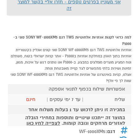
אני מעוניין בפרטים נוספים - חזרו אליי בקשר למוצר
זה
למה כדאי לקנות אוזניות אלחוטיות TWS דגם SONY WF-1000XM5 סוני ב-
P1000
אוזניות אלחוטיות TWS דגם SONY WF-1000XM5 סוני קונים אונליין בקטגוריית
אוזניות בתוך האוזן במחלקת אוזניות בP1000 - אתר קניות ישראלי בטוח, משתלם
ונוח המציע מוצרים מומלצים במבצע. ב-P1000 אנו נותנים דגש על איכות, מגוון,
זמינות ושירות בלתי מתפשרים לצד קנייה מאובטחת ונוחה.
אצלנו, קניות באינטרנט של אוזניות אלחוטיות TWS דגם SONY WF-1000XM5 סוני
שוות לך פי אלף!
אפשרויות שילוח בכפוף לתנאי אספקה
שליח
| עד 7 ימי עסקים |
חינם
במכירה זו ניתן לרכוש עד 1 בעלות משלוח אחד
במוצר זה ייתכנו שינויים ותוספות במחירי הובלה
לאזורים מרחקים וגובה קומות.
לצפייה לחץ כאן
דגם:
WF-1000XM5