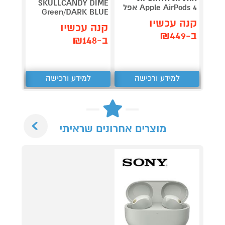
ro 3nd
SKULLCANDY DIME
Apple AirPods 4 אפל
Green/DARK BLUE
eration
קנה עכשיו
קנה עכשיו
קנה 
ב-₪449
ב-₪148
ב-₪879
למידע ורכישה
למידע ורכישה
ל
Next
מוצרים אחרונים שראיתי