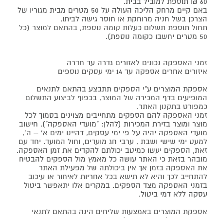
60 ₪ תוספת למוביל בבית.
באם קיים מרחק הליכה העולה על 50 מטרים מבית מגוריו של
הצרכן בשל חניה מרוחקת או חוסר גישה לביתו,
תחול תוספת תשלום כעלות קומה נוספת, בהתאם למוצר (כל
50 מטרים יחשבו כקומה נוספת).
זמני האספקה נכונים לאזורים גדרה עד חדרה
איזורים אחרים אספקה עד 14 ימי עסקים נוספים
אספקת המוצרים ע"י הספקים תתבצע בהתאם לתנאים
המופיעים בדף המכירה של המוצר, בכפוף לביצוע התשלום
כמפורט בתקנון האתר.
זמני האספקה להם הספקים מתחייבים מצוינים בסמוך לכל
מוצר ומוצר בזירת המכירות (להלן: "מועדי האספקה"). חישוב
מועדי האספקה יהיה על פי ימי עסקים, דהיינו ימים א' – ה',
למעט ימי שישי ושבת , ערבי חג מועדים, וחול המועד. יחד עם
זאת, הספקים יעשו כמיטב יכולתם להקדים את זמן האספקה.
מובהר בזאת כי האתר עושה כל מאמץ מול הספקים להבטיח
את האספקה בזמן אך אין ביכולתה של מפעילת האתר
להתחייב לכך והיא לא תישא בכל אחריות לאיחור או עיכוב
בזמני האספקה מצד הספקים. במקרים אלו יתאפשר ביטול
עסקה ללא דמי ביטול.
אספקת המוצרים באמצעות שליחים הינה בהתאם לתנאי