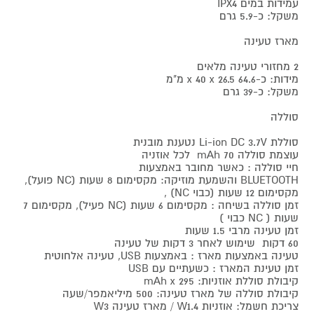
עמידות במים IPX4
משקל: כ-5.9 גרם
מארז טעינה
2 מחזורי טעינה מלאים
מידות: כ-64.6 x 40 x 26.5 מ"מ
משקל: כ-39 גרם
סוללה
סוללת Li-ion DC 3.7V נטענת מובנית
עוצמת סוללה 70 mAh לכל אוזניה
חיי סוללה : כאשר מחובר באמצעות
BLUETOOTH והשמעת מוזיקה: מקסימום 8 שעות (NC פועל),
מקסימום 12 שעות (כבוי NC) ,
זמן סוללה בשיחה : מקסימום 6 שעות (NC פעיל), מקסימום 7
שעות ( NC כבוי )
זמן טעינה מרבי 1.5 שעות
60 דקות שימוש לאחר 3 דקות של טעינה
טעינה באמצעות מארז : באמצעות USB, טעינה אלחוטית
זמן טעינת המארז : כשעתיים עם USB
קיבולת סוללת אוזניות: 295 mAh x
קיבולת סוללה של מארז טעינה: 500 מיליאמפר/שעה
צריכת חשמל: אוזניות W1.4 / מארז טעינה W3