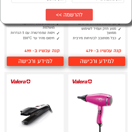
מייבש שיער מקצועי
מחליק שיער דיגיטלי
ולרה Valera metal
ולרה Valera SWISS’X
PULSECARE
master
גוף מתכת מפלדת פרימיום
פלטות צפות להחלקה
מושלמת
מנוע חזק ועמיד לשימוש
ממושך
ויסות טמפרטורה עם 5 הגדרות
כבל מסתובב לבטיחות מירבית
חימום מהיר עד 230°C
קנה עכשיו ב- 479
קנה עכשיו ב- 499
למידע ורכישה
למידע ורכישה