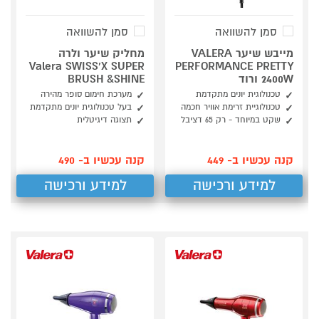
סמן להשוואה
סמן להשוואה
מייבש שיער VALERA
מחליק שיער ולרה
Valera SWISS'X SUPER
PERFORMANCE PRETTY
2400W ורוד
BRUSH &SHINE
טכנולוגית יונים מתקדמת
מערכת חימום סופר מהירה
טכנולוגיית זרימת אוויר חכמה
בעל טכנולוגית יונים מתקדמת
שקט במיוחד - רק 65 דציבל
תצוגה דיגיטלית
קנה עכשיו ב- 449
קנה עכשיו ב- 490
למידע ורכישה
למידע ורכישה