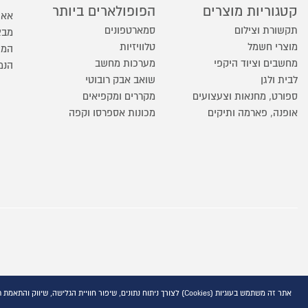
קטגוריות מוצרים
הפופולארים ביותר
אאו
תקשורת וצילום
סמארטפונים
מבצ
מוצרי חשמל
טלוויזיות
המו
מחשבים וציוד היקפי
מערכות מחשב
הנמ
לבית ולגן
שואב אבק רובוטי
ספורט, מחנאות וצעצועים
מקררים ומקפיאים
אופנה, פארמה ותיקים
מכונות אספרסו וקפה
אתר זה משתמש בעוגיות (Cookies) לצורך ניתוח נתונים, שיפור חוויית הגלישה, שיווק והתאמת תוכן פרסומי, בהתאם למדיניות הפרטיות המפורסמת באתר ובקישור