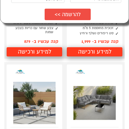
מערכת ישיבה פינתית
מערכת ישיבה לגינה דגם
לגינה מראטן מלבורן
ג'ולי PLAYA
אפור PLAYA
מסגרת פלדה וראטן
שלדה עשויה מפלדה
זכוכית מחוסמת בעובי 5 מ"מ
זכוכית מחוסמת 5 מ"מ
צבע שחור עם כריות בצבע
שמנת
סט ריפודים נשלף ורחיץ
קנה עכשיו ב- 1,999
קנה עכשיו ב- 879
למידע ורכישה
למידע ורכישה