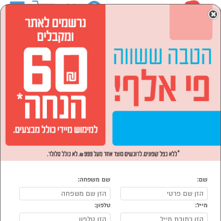
0
×
ראשי
המותגים
PLAYA פלאיה
לבית ולגן
ריהוט חצר וגן
מערכות ישיבה ופינות אוכל
מערכות ישיבה
מערכות ישיבה PLAYA פלאיה
נמצאו 5 מוצרי מערכות ישיבה של ציליה, צילייה, ציליות
מיון:
הפופולרים ביותר
שם:
שם משפחה:
מייל:
טלפון:
סמן להשוואה
סמן להשוואה