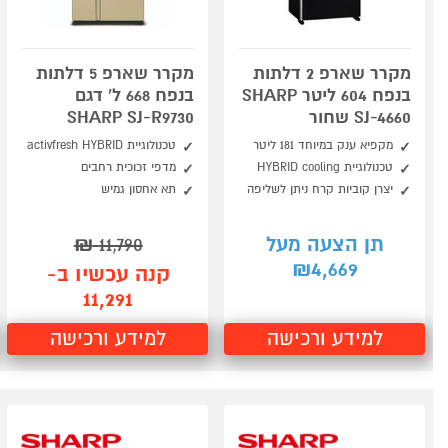
מקרר שארפ 2 דלתות
מקרר שארפ 5 דלתות
בנפח 604 ליטר SHARP
בנפח 668 ל' דגם
SJ-4660 שחור
SHARP SJ-R9730
מקפיא ענק במיוחד 181 ליטר
טכנולוגיית activfresh HYBRID
טכנולוגיית HYBRID cooling
מדפי זכוכית רחבים
יצרן קוביות קרח ניתן לשליפה
תא אחסון גמיש
תן הצעה מעל
11,790
₪
4,669
₪
קנה עכשיו ב-
11,291
למידע ורכישה
למידע ורכישה