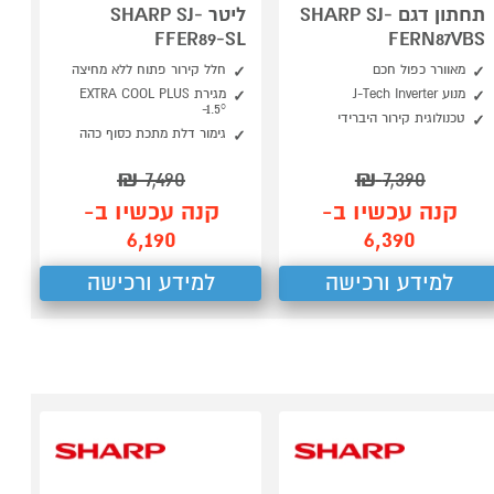
תחתון דגם SHARP SJ-
ליטר SHARP SJ-
FFER89-SL
FERN87VBS
מאוורר כפול חכם
חלל קירור פתוח ללא מחיצה
מנוע J-Tech Inverter
מגירת EXTRA COOL PLUS
‎-1.5°
טכנולוגית קירור היברידי
גימור דלת מתכת כסוף כהה
₪
7,490
₪
7,390
קנה עכשיו ב-
קנה עכשיו ב-
6,190
6,390
למידע ורכישה
למידע ורכישה