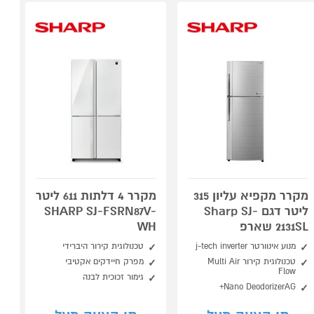
מקרר מקפיא עליון 315
מקרר 4 דלתות 611 ליטר
ליטר דגם Sharp SJ-
SHARP SJ-FSRN87V-
2131SL שארפ
WH
מנוע אינוורטר j-tech inverter
טכנולוגית קירור היברידי
טכנולוגית קירור Multi Air
מפרק חיידקים אקטיבי
Flow
גימור זכוכית לבנה
Nano DeodorizerAG+