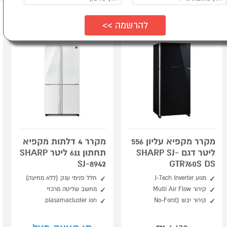
מקרר מקפיא עליון 556
מקרר 4 דלתות מקפיא
ליטר דגם SHARP SJ-
תחתון 611 ליטר SHARP
SJ-8942
GTR760S DS
מנוע J-Tech Inverter
חלל פנימי ענק (ללא מחיצה)
קירור Multi Air Flow
מחשב שליטה מרכזי
קירור יבש (No-Forst
plasamacluster ion