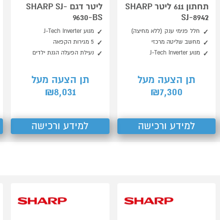
תחתון 611 ליטר SHARP
ליטר דגם SHARP SJ-
9630-BS
SJ-8942
חלל פנימי ענק (ללא מחיצה)
מנוע J-Tech Inverter
מחשב שליטה מרכזי
5 מגירות הקפאה
מנוע J-Tech Inverter
נעילת הפעלה הגנת ילדים
תן הצעה מעל
תן הצעה מעל
8,031
7,300
₪
₪
למידע ורכישה
למידע ורכישה