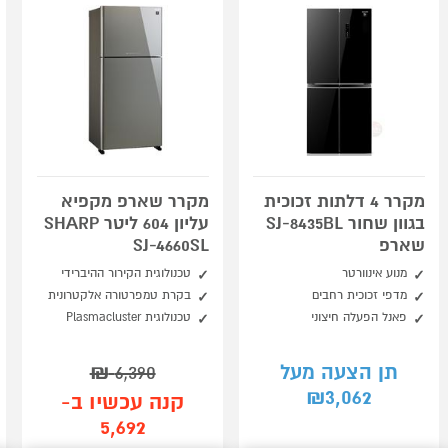
מקרר 4 דלתות זכוכית
מקרר שארפ מקפיא
בגוון שחור SJ-8435BL
עליון 604 ליטר SHARP
שארפ
SJ-4660SL
מנוע אינוורטר
טכנולוגית הקירור ההיברידי
מדפי זכוכית רחבים
בקרת טמפרטורה אלקטרונית
פאנל הפעלה חיצוני
טכנולוגית Plasmacluster
תן הצעה מעל
6,390
₪
3,062
₪
קנה עכשיו ב-
5,692