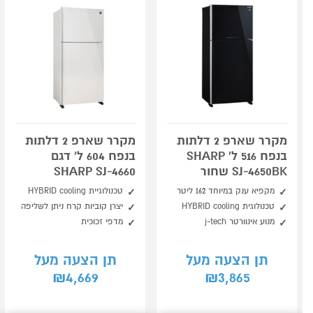
מקרר שארפ 2 דלתות
מקרר שארפ 2 דלתות
בנפח 516 ל' SHARP
בנפח 604 ל' דגם
SJ-4650BK שחור
SHARP SJ-4660
מקפיא ענק במיוחד 162 ליטר
טכנולוגיית HYBRID cooling
טכנולוגית HYBRID cooling
יצרן קוביות קרח ניתן לשליפה
מנוע אינוורטר j-tech
מדפי זכוכית
תן הצעה מעל
תן הצעה מעל
4,669
3,865
₪
₪