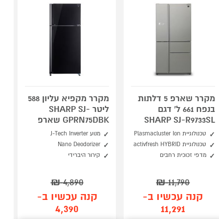
מקרר שארפ 5 דלתות
מקרר מקפיא עליון 588
בנפח 661 ל' דגם
ליטר SHARP SJ-
SHARP SJ-R9733SL
GPRN75DBK שארפ
טכנולוגיית Plasmacluster Ion
מנוע J-Tech Inverter
טכנולוגיית activfresh HYBRID
Nano Deodorizer
מדפי זכוכית רחבים
קירור היברידי
₪
4,890
₪
11,790
קנה עכשיו ב-
קנה עכשיו ב-
4,390
11,291