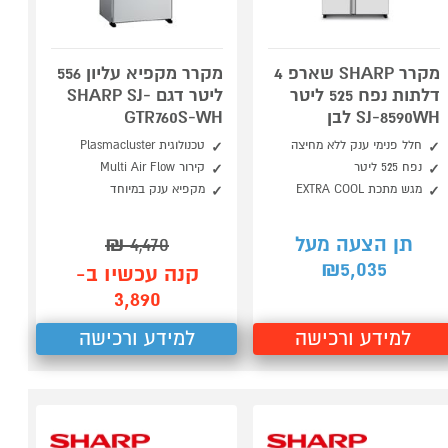
מקרר SHARP שארפ 4
מקרר מקפיא עליון 556
דלתות נפח 525 ליטר
ליטר דגם SHARP SJ-
SJ-8590WH לבן
GTR760S-WH
חלל פנימי ענק ללא מחיצה
טכנולוגית Plasmacluster
נפח 525 ליטר
קירור Multi Air Flow
מגש מתכת EXTRA COOL
מקפיא ענק במיוחד
תן הצעה מעל
4,470
₪
5,035
₪
קנה עכשיו ב-
3,890
למידע ורכישה
למידע ורכישה