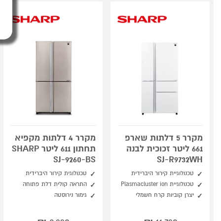
מקרר 5 דלתות שארפ
מקרר 4 דלתות מקפיא
661 ליטר זכוכית לבנה
תחתון 611 ליטר SHARP
SJ-9260-BS
SJ-R9732WH
טכנולוגיית קירור היברידית
טכנולוגית קירור היברידית
טכנולוגיית Plasmacluster ion
התראה קולית דלת פתוחה
יצרן קוביות קרח חשמלי
גימור נירוסטה