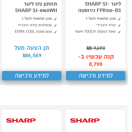
ליטר SHARP SJ-
תחתון 572 ליטר
FPR910-BS נירוסטה
SHARP SJ-8960WH
מנוע J-Tech Inverter
מנוע J-Tech Inverter
קירור היברידי
טכנולוגית קירור היברידי
פאנל הפעלה TOUCH חיצוני
מגש מתכת EXTRA COOL
9,690
₪
תן הצעה מעל
6,569
₪
קנה עכשיו ב-
8,790
למידע ורכישה
למידע ורכישה