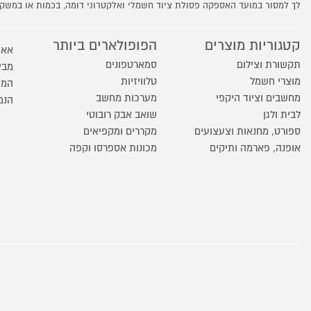
לך למסור במועד האספקה פסולת ציוד חשמלי ואלקטרוני דומה, בכמות או במש
קטגוריות מוצרים
הפופולארים ביותר
אאו
תקשורת וצילום
סמארטפונים
מבצ
מוצרי חשמל
טלוויזיות
המו
מחשבים וציוד היקפי
מערכות מחשב
הנמ
לבית ולגן
שואב אבק רובוטי
ספורט, מחנאות וצעצועים
מקררים ומקפיאים
אופנה, פארמה ותיקים
מכונות אספרסו וקפה