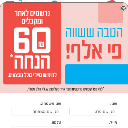
0
×
ראשי
שירות לקוחות
שלום רב, שירות הלקוחות שלנו יישמח להעניק לך את השירות
הטוב והנוח ביותר.
לנוחיותך ניתן ליצור איתנו קשר טלפוני במספר 03-9545370 או
לפנות אלינו באמצעות הטופס האלקטרוני.
שעות פעילות מוקד שירות הלקוחות בימים א'-ה' בין השעות
09:00-16:00.
*בערבי חג תשרי 2023 מוקד שירות לקוחות סגור
לקבלת שירות מהיר יותר אנו ממליצים להתחבר לחשבונך
בלחיצה
כאן
טופס פניה לשירות לקוחות
ת.ז.:
שם:
שם משפחה:
שם פרטי:
מייל:
טלפון: