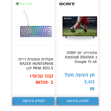
טלוויזיה "55 SONY
K55S35B BRAVIA 3
מקלדת אופטית רייזר
רמקול
Google Tv 4K
BBLE-
RAZER HUNTSMAN
MINI RED.S לבן
V3-W לבן
תן הצעה מעל
קנה עכשיו
קנה 
2,112
ב-₪358
ב-₪189
₪
למידע ורכישה
למידע ורכישה
ל