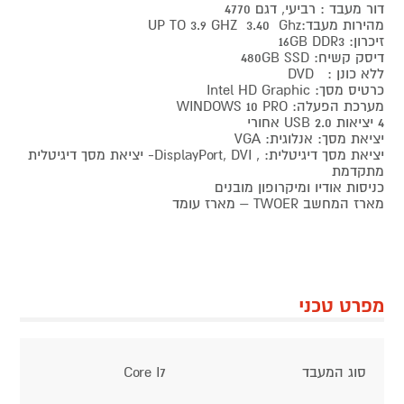
דור מעבד : רביעי, דגם 4770
מהירות מעבד:UP TO 3.9 GHZ 3.40 Ghz
זיכרון: 16GB DDR3
דיסק קשיח: 480GB SSD
ללא כונן : DVD
כרטיס מסך: Intel HD Graphic
מערכת הפעלה: WINDOWS 10 PRO
4 יציאות 2.0 USB אחורי
יציאת מסך: אנלוגית: VGA
יציאת מסך דיגיטלית: , DisplayPort, DVI- יציאת מסך דיגיטלית
מתקדמת
כניסות אודיו ומיקרופון מובנים
מארז המחשב TWOER – מארז עומד
מפרט טכני
סוג המעבד
Core I7