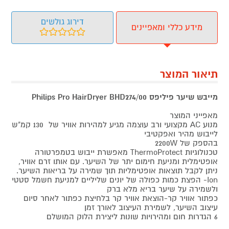
דירוג גולשים
מידע כללי ומאפיינים
תיאור המוצר
מייבש שיער פיליפס Philips Pro HairDryer BHD274/00
מאפייני המוצר
מנוע AC מקצועי ורב עוצמה מגיע למהירות אוויר של 130 קמ"ש
לייבוש מהיר ואפקטיבי
בהספק של 2200W
טכנולוגיות ThermoProtect מאפשרת ייבוש בטמפרטורה
אופטימלית ומניעת חימום יתר של השיער. עם אותו זרם אוויר,
ניתן לקבל תוצאות אופטימליות תוך שמירה על בריאות השיער.
Ion- הפצת כמות כפולה של יונים שליליים למניעת חשמל סטטי
ולשמירה על שיער בריא מלא ברק
כפתור אוויר קר-הוצאת אוויר קר בלחיצת כפתור לאחר סיום
עיצוב השיער, לשמירת העיצוב לאורך זמן
6 הגדרות חום ומהירויות שונות ליצירת הלוק המושלם