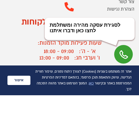
צור קשר
הצהרת נגישות
מוקד הזמנות ושירות לקוחות
03-9545370
שעות פעילות מוקד הזמנות:
א' - ה':
09:00 - 18:00
ו' וערבי חג:
09:00 - 13:00
שעות פעילות מוקד שירות לקוחות:
אתר זה משתמש בעוגיות (Cookies) לצורך ניתוח נתונים, שיפור חוויית
א' - ד':
09:00 - 16:30
הגלישה, שיווק והתאמת תוכן פרסומי, בהתאם למדיניות הפרטיות
אישור
ה :
09:00 - 16:00
המפורסמת באתר ובקישור
כאן
. המשך השימוש באתר מהווה הסכמה
חול המועד
09:00 - 15:00
לכך.
?
יצירת קשר/ביטול הזמנה