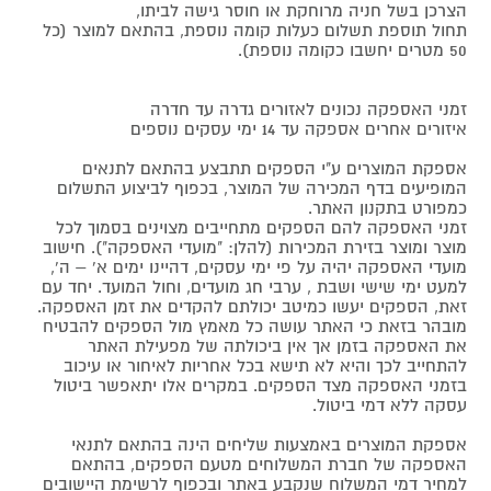
הצרכן בשל חניה מרוחקת או חוסר גישה לביתו,
תחול תוספת תשלום כעלות קומה נוספת, בהתאם למוצר (כל
50 מטרים יחשבו כקומה נוספת).
זמני האספקה נכונים לאזורים גדרה עד חדרה
איזורים אחרים אספקה עד 14 ימי עסקים נוספים
אספקת המוצרים ע"י הספקים תתבצע בהתאם לתנאים
המופיעים בדף המכירה של המוצר, בכפוף לביצוע התשלום
כמפורט בתקנון האתר.
זמני האספקה להם הספקים מתחייבים מצוינים בסמוך לכל
מוצר ומוצר בזירת המכירות (להלן: "מועדי האספקה"). חישוב
מועדי האספקה יהיה על פי ימי עסקים, דהיינו ימים א' – ה',
למעט ימי שישי ושבת , ערבי חג מועדים, וחול המועד. יחד עם
זאת, הספקים יעשו כמיטב יכולתם להקדים את זמן האספקה.
מובהר בזאת כי האתר עושה כל מאמץ מול הספקים להבטיח
את האספקה בזמן אך אין ביכולתה של מפעילת האתר
להתחייב לכך והיא לא תישא בכל אחריות לאיחור או עיכוב
בזמני האספקה מצד הספקים. במקרים אלו יתאפשר ביטול
עסקה ללא דמי ביטול.
אספקת המוצרים באמצעות שליחים הינה בהתאם לתנאי
האספקה של חברת המשלוחים מטעם הספקים, בהתאם
למחיר דמי המשלוח שנקבע באתר ובכפוף לרשימת היישובים