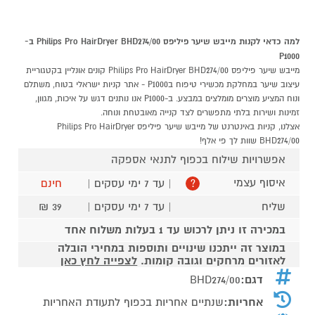
למה כדאי לקנות מייבש שיער פיליפס Philips Pro HairDryer BHD274/00 ב-
P1000
מייבש שיער פיליפס Philips Pro HairDryer BHD274/00 קונים אונליין בקטגוריית
עיצוב שיער במחלקת מכשירי טיפוח בP1000 - אתר קניות ישראלי בטוח, משתלם
ונוח המציע מוצרים מומלצים במבצע. ב-P1000 אנו נותנים דגש על איכות, מגוון,
זמינות ושירות בלתי מתפשרים לצד קנייה מאובטחת ונוחה.
אצלנו, קניות באינטרנט של מייבש שיער פיליפס Philips Pro HairDryer
BHD274/00 שוות לך פי אלף!
אפשרויות שילוח בכפוף לתנאי אספקה
איסוף עצמי
| עד 7 ימי עסקים |
חינם
?
שליח
| עד 7 ימי עסקים |
39 ₪
במכירה זו ניתן לרכוש עד 1 בעלות משלוח אחד
במוצר זה ייתכנו שינויים ותוספות במחירי הובלה
לאזורים מרחקים וגובה קומות.
לצפייה לחץ כאן
דגם:
BHD274/00
אחריות:
שנתיים אחריות בכפוף לתעודת האחריות