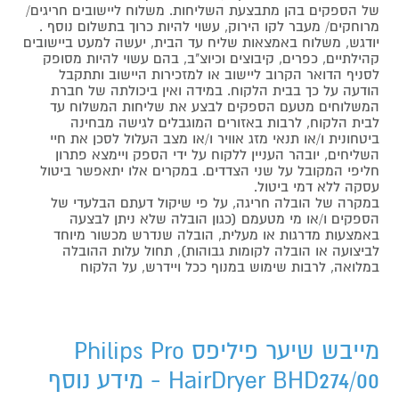
של הספקים בהן מתבצעת השליחות. משלוח ליישובים חריגים/
מרוחקים/ מעבר לקו הירוק, עשוי להיות כרוך בתשלום נוסף .
יודגש, משלוח באמצאות שליח עד הבית, יעשה למעט ביישובים
קהילתיים, כפרים, קיבוצים וכיוצ"ב, בהם עשוי להיות מסופק
לסניף הדואר הקרוב ליישוב או למזכירות היישוב ותתקבל
הודעה על כך בבית הלקוח. במידה ואין ביכולתה של חברת
המשלוחים מטעם הספקים לבצע את שליחות המשלוח עד
לבית הלקוח, לרבות באזורים המוגבלים לגישה מבחינה
ביטחונית ו/או תנאי מזג אוויר ו/או מצב העלול לסכן את חיי
השליחים, יובהר העניין ללקוח על ידי הספק ויימצא פתרון
חליפי המקובל על שני הצדדים. במקרים אלו יתאפשר ביטול
עסקה ללא דמי ביטול.
במקרה של הובלה חריגה, על פי שיקול דעתם הבלעדי של
הספקים ו/או מי מטעמם (כגון הובלה שלא ניתן לבצעה
באמצעות מדרגות או מעלית, הובלה שנדרש מכשור מיוחד
לביצועה או הובלה לקומות גבוהות), תחול עלות ההובלה
במלואה, לרבות שימוש במנוף ככל ויידרש, על הלקוח
מייבש שיער פיליפס Philips Pro
HairDryer BHD274/00 - מידע נוסף