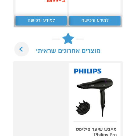
ב-₪99
למידע ורכישה
למידע ורכישה
ל
Next
מוצרים אחרונים שראיתי
מייבש שיער פיליפס
Philips Pro