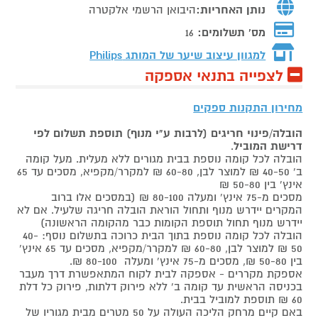
נותן האחריות:
היבואן הרשמי אלקטרה
מס' תשלומים:
16
למגוון עיצוב שיער של המותג
Philips
לצפייה בתנאי אספקה
מחירון התקנות ספקים
הובלה/פינוי חריגים (לרבות ע"י מנוף) תוספת תשלום לפי
דרישת המוביל
.
הובלה לכל קומה נוספת בבית מגורים ללא מעלית. מעל קומה
ב' 40-50 ₪ למוצר לבן, 60-80 ₪ למקרר/מקפיא, מסכים עד 65
אינץ' בין 50-80 ₪
מסכים מ-75 אינץ' ומעלה 80-100 ₪ (במסכים אלו ברוב
המקרים יידרש מנוף ותחול הוראת הובלה חריגה שלעיל. אם לא
יידרש מנוף תחול תוספת הקומות כבר מהקומה הראשונה)
הובלה לכל קומה נוספת בתוך הבית כרוכה בתשלום נוסף: 40-
50 ₪ למוצר לבן, 60-80 ₪ למקרר/מקפיא, מסכים עד 65 אינץ'
בין 50-80 ₪, מסכים מ-75 אינץ' ומעלה 80-100 ₪.
אספקת מקררים - אספקה לבית לקוח המתאפשרת דרך מעבר
בכניסה הראשית עד קומה ב' ללא פירוק דלתות, פירוק כל דלת
60 ₪ תוספת למוביל בבית.
באם קיים מרחק הליכה העולה על 50 מטרים מבית מגוריו של