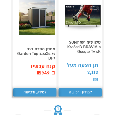
טלוויזיה "55 SONY
V 140
K55S35B BRAVIA 3
מחסן מתכת דגם
Google Tv 4K
תדירא
Garden Top 1.63X0.89
DF7
תן הצעה מעל
תן 
קנה עכשיו
,062
2,112
ב-₪949
₪
₪
למידע ורכישה
למידע ורכישה
ל