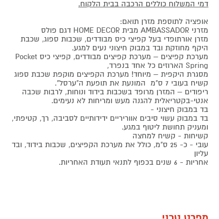
דמי המשלוח כוללים הרכבה בבית הלקוח.
אופציה לתוספת מזרן תואם:
מזרני AMBASSADOR מבית HOME DECOR דגם פולס
מזרן אורתופדי בעל קפיצי כיס מבודדים, שכבות ספוג, שכבת
היקף מחוזקת ובד במבוק חיצוני נעים למגע.
מערכת קפיצים – מערכת קפיצים מבודדים, קפיצי כיס Pocket
Spring הארוזים כל אחד בנפרד,
מסגרת היקפית – מיוחד! מערכת הקפיצים מוקפת שכבת ספוג
קשיח בעובי 7 ס"מ המונעת את תופעת ה"ערסל".
ריפודים – המזרן מרופד בשכבות בידוד ונוחות, לרבות שכבה
אנטי-בקטריאלית להגנה מעש ומריחות לא נעימים.
בד במבוק חיצוני -
בד במבוק עשוי סיבים אווריריים ידידותיים לסביבה, רך, קטיפתי,
ומעניק תחושת ליטוף במגע.
קשיחות - קשיח למחצה
עובי - כ- 25 ס"מ, כולל את מערכת הקפיצים, שכבות בידוד, ובד
עליון
אחריות - 6 שנים בכפוף לתנאי תעודת האחריות.
מפרט טכני