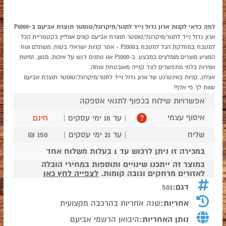
למה כדאי לקנות ארון גדול נייד לתנור/מיקרוגל/טוסטר תוצרת אביעם ב-P1000
ארון גדול נייד לתנור/מיקרוגל/טוסטר תוצרת אביעם קונים אונליין בקטגוריית הכל
למטבח במחלקת הכל למטבח בP1000 - אתר קניות ישראלי בטוח, משתלם ונוח
המציע מוצרים מומלצים במבצע. ב-P1000 אנו נותנים דגש על איכות, מגוון, זמינות
ושירות בלתי מתפשרים לצד קנייה מאובטחת ונוחה.
אצלנו, קניות באינטרנט של ארון גדול נייד לתנור/מיקרוגל/טוסטר תוצרת אביעם
שוות לך פי אלף!
אפשרויות שילוח בכפוף לתנאי אספקה
איסוף עצמי
| עד 18 ימי עסקים |
חינם
?
שליח
| עד 21 ימי עסקים |
150 ₪
במכירה זו ניתן לרכוש עד 1 בעלות משלוח אחד
במוצר זה ייתכנו שינויים ותוספות במחירי הובלה
לאזורים מרחקים וגובה קומות.
לצפייה לחץ כאן
דגם:
501
אחריות:
שנה אחריות בהרכבה מקצועית
נותן האחריות:
היבואן הרשמי אביעם