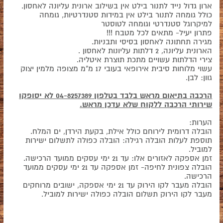
ארון גדול נייד לתנור בילט אין בשילוב ארונית עליונה לאחסון.
כולל גומחה לתנור בילט אין במידות סטנדרטיות, גומחה
למיקרוגל סטנדרטי וגומחה לטוסטר
פתרון יעיל- מתאים לכל מטבח !!!
מגירה תחתונה לאחסון בסיסי ותבניות.
הארונית עליונה, 2 דלתות עליונות לאחסון .
צירי הדלתות עשויים מתכת תוצרת איטליה.
עשוי מלוחות סיבית אירופאי בעובי 17 מ"מ מצופה מלמין יצוק
גוון: לבן.
הרכבה בתיאום מראש בלבד בטלפון 04-8257389 לא יסופקו
שירותי הרכבה ללקוח שלא עדכן מראש.
הערות:
הובלה דרומית לירוחם כולל אילת, בקעת הירדן, ים המלח.
תוספת לעלות הובלה רגילה: הובלה כפולה לתשלום ישירות
למוביל.
זמן אספקה לאזורים אלו: עד 21 ימי עסקים ממועד הרכישה.
הובלה צפונית לחיפה- זמן אספקה עד 21 ימי עסקים ממועד
הרכישה.
הובלה מעבר לקו הירוק עד 21 ימי אספקה, ישובים מרוחקים
מעבר לקו הירוק תשלום הובלה כפולה ישירות למוביל.