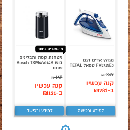
מהנמכרים ביותר
מטחנת קפה ותבלינים
מגהץ אדים דגם
דגם NINJA AG653
בוש Bosch TSM6A014B
FV5715E0 טפאל TEFAL
שחור
349
₪
149
תן 
₪
קנה עכשיו
,043
קנה עכשיו
ב-₪281
ב-₪121
₪
למידע ורכישה
למידע ורכישה
ל