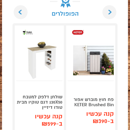
Next
Previous
הפופולרים
שולחן דלפק למטבח
ארון ש
פח חוץ מוברש אפור
120X50 דגם טוקיו מבית
למשקא
KETER Brushed Bin
טודו דיזיין
אביעם
קנה עכשיו
קנה עכשיו
קנה 
ב-₪390
ב-₪599
ב-₪455