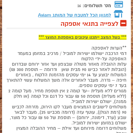
מס' תשלומים:
16
למגוון הכל למטבח של המותג
Aviam
לצפייה בתנאי אספקה
*** בשל המצב ייתכנו עיכובים באספקת המוצר ***
**הערות לאספקה
דמי הרכבה ישולמו ישירות למוביל / מרכיב במזומן במעמד
האספקה על-ידי הלקוח
עלות ההובלה מאזור מטולה שבצפון ועד אזור ירוחם שבדרום
(הובלות לאזור כביש 90 מבית שאן ודרומה – תוספת 300 ₪)
המשלוח יבוצע עד 14 ימי עסקים מהזמנת הלקוח , באזורים
חיפה – גדרה. מעבר לאזורים אלה משך המשלוח עשוי להתארך
בעד 7 ימי עסקים נוספים.
מגורים ללא מעלית –עד קומה 2 אין תוספת מחיר. מעל קומה 2
(ללא מעלית) תוספת 50 ₪ עבור כל דגם וכל קומה (או חלק
ממנה), ישולם ישירות למוביל.
משלוחים לישובים הנמצאים מעבר לקו הירוק, מזרחה לכביש
90 (רמת הגולן), עוטף עזה (דרומה מכביש 25), מעבר לבאר
שבע (ערד, דימונה, ירוחם) – תוספת של 50 ₪ עבור כל מוצר,
ישולם במזומן ישירות למוביל.
משלוחים דרומה מירוחם ועד אילת – מחיר ההובלה המצוין