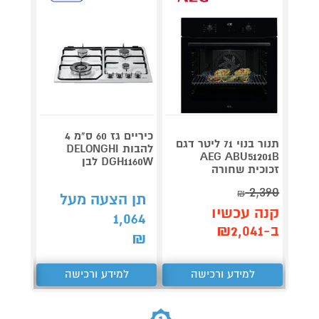
כיריים גז 60 ס"מ 4
תנור בנוי 71 ליטר דגם
להבות DELONGHI
AEG ABU51201B
DGH1160W לבן
דגם LC67BHM50
זכוכית שחורה
2,390
₪
תן הצעה מעל
תן 
קנה עכשיו
,150
1,064
ב-₪2,041
₪
₪
למידע ורכישה
למידע ורכישה
ל