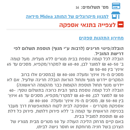
מס' תשלומים:
16
למגוון מיקרוגלים של המותג
Midea מידאה
לצפייה בתנאי אספקה
מחירון התקנות ספקים
הובלה/פינוי חריגים (לרבות ע"י מנוף) תוספת תשלום לפי
דרישת המוביל
.
הובלה לכל קומה נוספת בבית מגורים ללא מעלית. מעל קומה
ב' 40-50 ₪ למוצר לבן, 60-80 ₪ למקרר/מקפיא, מסכים עד 65
אינץ' בין 50-80 ₪
מסכים מ-75 אינץ' ומעלה 80-100 ₪ (במסכים אלו ברוב
המקרים יידרש מנוף ותחול הוראת הובלה חריגה שלעיל. אם לא
יידרש מנוף תחול תוספת הקומות כבר מהקומה הראשונה)
הובלה לכל קומה נוספת בתוך הבית כרוכה בתשלום נוסף: 40-
50 ₪ למוצר לבן, 60-80 ₪ למקרר/מקפיא, מסכים עד 65 אינץ'
בין 50-80 ₪, מסכים מ-75 אינץ' ומעלה 80-100 ₪.
אספקת מקררים - אספקה לבית לקוח המתאפשרת דרך מעבר
בכניסה הראשית עד קומה ב' ללא פירוק דלתות, פירוק כל דלת
60 ₪ תוספת למוביל בבית.
באם קיים מרחק הליכה העולה על 50 מטרים מבית מגוריו של
הצרכן בשל חניה מרוחקת או חוסר גישה לביתו,