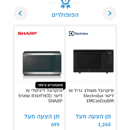
Next
Previous
הפופולרים
מהנמכרים ביותר
מיקרוגל משולב גריל 30
מיקרוגל דיגיטלי 32
ליטר Electrolux
ליטר R327FH(S) שארפ
SHARP
EMC30D22BM
R709Z
תן הצעה מעל
תן הצעה מעל
קנה 
695
1,245
ב-₪619