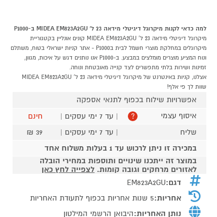
למה כדאי לקנות מיקרוגל דיגיטלי מידאה 23 ל' MIDEA EM823A2GU ב-P1000
מיקרוגל דיגיטלי מידאה 23 ל' MIDEA EM823A2GU קונים אונליין בקטגוריית
מיקרוגלים במחלקת מוצרי חשמל לבית בP1000 - אתר קניות ישראלי בטוח, משתלם
ונוח המציע מוצרים מומלצים במבצע. ב-P1000 אנו נותנים דגש על איכות, מגוון,
זמינות ושירות בלתי מתפשרים לצד קנייה מאובטחת ונוחה.
אצלנו, קניות באינטרנט של מיקרוגל דיגיטלי מידאה 23 ל' MIDEA EM823A2GU
שוות לך פי אלף!
אפשרויות שילוח בכפוף לתנאי אספקה
איסוף עצמי
| עד 7 ימי עסקים |
חינם
?
שליח
| עד 7 ימי עסקים |
39 ₪
במכירה זו ניתן לרכוש עד 1 בעלות משלוח אחד
במוצר זה ייתכנו שינויים ותוספות במחירי הובלה
לאזורים מרחקים וגובה קומות.
לצפייה לחץ כאן
דגם:
EM823A2GU
אחריות:
5 שנות אחריות בכפוף לתעודת האחריות
נותן האחריות:
היבואן הרשמי המילטון