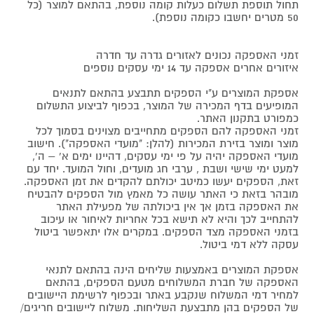
תחול תוספת תשלום כעלות קומה נוספת, בהתאם למוצר (כל
50 מטרים יחשבו כקומה נוספת).
זמני האספקה נכונים לאזורים גדרה עד חדרה
איזורים אחרים אספקה עד 14 ימי עסקים נוספים
אספקת המוצרים ע"י הספקים תתבצע בהתאם לתנאים
המופיעים בדף המכירה של המוצר, בכפוף לביצוע התשלום
כמפורט בתקנון האתר.
זמני האספקה להם הספקים מתחייבים מצוינים בסמוך לכל
מוצר ומוצר בזירת המכירות (להלן: "מועדי האספקה"). חישוב
מועדי האספקה יהיה על פי ימי עסקים, דהיינו ימים א' – ה',
למעט ימי שישי ושבת , ערבי חג מועדים, וחול המועד. יחד עם
זאת, הספקים יעשו כמיטב יכולתם להקדים את זמן האספקה.
מובהר בזאת כי האתר עושה כל מאמץ מול הספקים להבטיח
את האספקה בזמן אך אין ביכולתה של מפעילת האתר
להתחייב לכך והיא לא תישא בכל אחריות לאיחור או עיכוב
בזמני האספקה מצד הספקים. במקרים אלו יתאפשר ביטול
עסקה ללא דמי ביטול.
אספקת המוצרים באמצעות שליחים הינה בהתאם לתנאי
האספקה של חברת המשלוחים מטעם הספקים, בהתאם
למחיר דמי המשלוח שנקבע באתר ובכפוף לרשימת היישובים
של הספקים בהן מתבצעת השליחות. משלוח ליישובים חריגים/