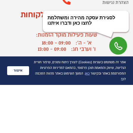
הצהרת נגישות
מוקד הזמנות ושירות לקוחות
03-9545370
שעות פעילות מוקד הזמנות:
א' - ה':
09:00 - 18:00
ו' וערבי חג:
09:00 - 13:00
שעות פעילות מוקד שירות לקוחות:
אתר זה משתמש בעוגיות (Cookies) לצורך ניתוח נתונים, שיפור חוויית
א' - ד':
09:00 - 16:30
הגלישה, שיווק והתאמת תוכן פרסומי, בהתאם למדיניות הפרטיות
אישור
ה :
09:00 - 16:00
המפורסמת באתר ובקישור
כאן
. המשך השימוש באתר מהווה הסכמה
חול המועד
09:00 - 15:00
לכך.
?
יצירת קשר/ביטול הזמנה