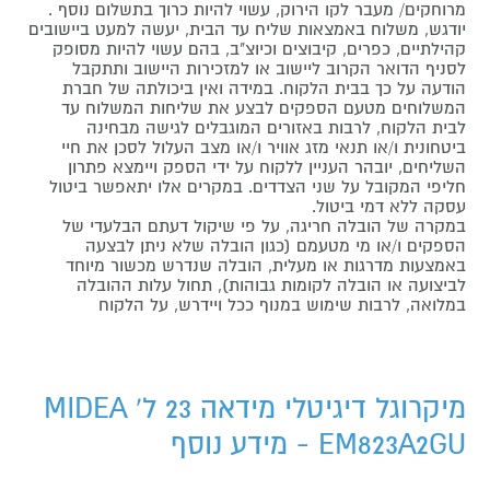
מרוחקים/ מעבר לקו הירוק, עשוי להיות כרוך בתשלום נוסף .
יודגש, משלוח באמצאות שליח עד הבית, יעשה למעט ביישובים
קהילתיים, כפרים, קיבוצים וכיוצ"ב, בהם עשוי להיות מסופק
לסניף הדואר הקרוב ליישוב או למזכירות היישוב ותתקבל
הודעה על כך בבית הלקוח. במידה ואין ביכולתה של חברת
המשלוחים מטעם הספקים לבצע את שליחות המשלוח עד
לבית הלקוח, לרבות באזורים המוגבלים לגישה מבחינה
ביטחונית ו/או תנאי מזג אוויר ו/או מצב העלול לסכן את חיי
השליחים, יובהר העניין ללקוח על ידי הספק ויימצא פתרון
חליפי המקובל על שני הצדדים. במקרים אלו יתאפשר ביטול
עסקה ללא דמי ביטול.
במקרה של הובלה חריגה, על פי שיקול דעתם הבלעדי של
הספקים ו/או מי מטעמם (כגון הובלה שלא ניתן לבצעה
באמצעות מדרגות או מעלית, הובלה שנדרש מכשור מיוחד
לביצועה או הובלה לקומות גבוהות), תחול עלות ההובלה
במלואה, לרבות שימוש במנוף ככל ויידרש, על הלקוח
מיקרוגל דיגיטלי מידאה 23 ל' MIDEA
EM823A2GU - מידע נוסף