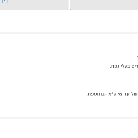
דירו
רים בעלי נפח.
* ניתן להזמין במת הגבהה ממתכת וכך להגביה את האי לגובה של עד 92 ס"מ -בתוספת