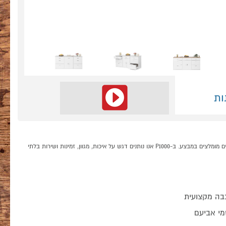
ות
אי אחסון סטנדרטי גדול למטבח על גלגלים תוצרת אביעם קונים אונליין בקטגוריית אי למטבח במחלקת הכל למטבח בP1000 - אתר קניות ישראלי בטוח, משתלם ונוח המציע מוצרים מומלצים במבצע. ב-P1000 אנו נותנים דגש על איכות, מגוון, זמינות ושירות בלתי
בה מקצועית
מי אביעם