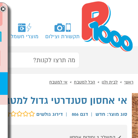
×
תקשורת וצילום
מוצרי חשמל
מח
ראשי
לבית ולגן
הכל למטבח
אי למטבח
אי אחסון סטנדרטי גדול למטבח
סוג מוצר: חדש
|
דגם 806
|
דירוג גולשים
ב
המשלב 3 יחידות אחסון