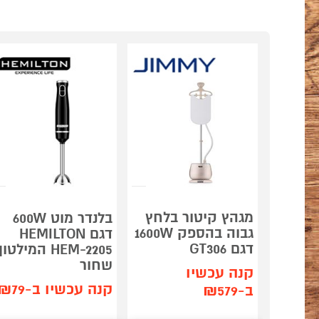
מגהץ קיטור בלחץ
בלנדר מוט 600W
גבוה בהספק 1600W
דגם HEMILTON
דגם GT306
HEM-2205 המילטון
שחור
קנה עכשיו
קנה עכשיו ב-₪79
ב-₪579