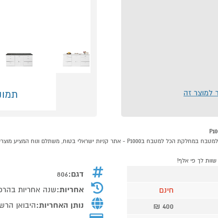
ר למוצר זה
תמונ
שוות לך פי אלף!
דגם:
806
אחריות:
שנה אחריות בהרכ
חינם
נותן האחריות:
היבואן הרש
400 ₪