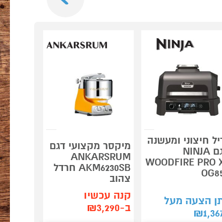
מארז כביס
של כביסק
מתנה*
יל חיצוני ומעשנה
מגהץ קי
מיקסר מקצועי דגם
דגם NINJA
FAL PRO
ANKARSRUM
 VISION
WOODFIRE PRO 
AKM6230SB חרדל
GV9821
OG8
צהוב
קנה עכשיו
ן הצעה מעל
תן הצע
ב-₪3,290
₪
1,276
₪
1,36