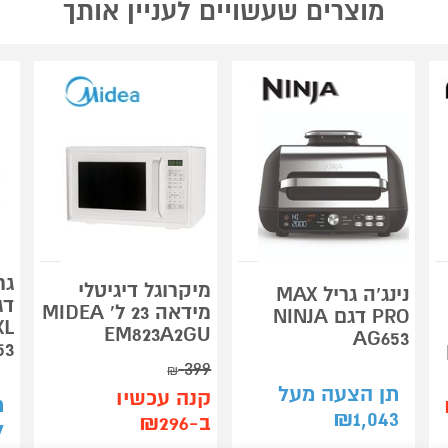
מוצרים שעשויים לעניין אותך
גר
מיקרוגל דיגיטלי
נינג’ה גריל MAX
מידאה 23 ל' MIDEA
PRO דגם NINJA
XL
EM823A2GU
AG653
53
399
₪
תן הצעה מעל
קנה עכשיו
ת
₪
1,043
ב-₪296
7