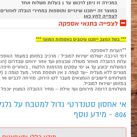
במכירה זו ניתן לרכוש עד 1 בעלות משלוח אחד
במוצר זה ייתכנו שינויים ותוספות במחירי הובלה לאזורים
לצפייה לחץ כאן
לצפייה בתנאי אספקה
*** בשל המצב ייתכנו עיכובים באספקת המוצר ***
**הערות לאספקה
דמי הרכבה ישולמו ישירות למוביל / מרכיב במזומן במעמד האספ
עלות ההובלה מאזור מטולה שבצפון ועד אזור ירוחם שבדרום (הובלות לאזור כביש 90 מבית שאן
המשלוח יבוצע עד 14 ימי עסקים מהזמנת הלקוח , באזורים חיפה – גדרה. מעבר לאזורים אלה משך המשלוח עשוי להתארך בעד 7 ימי עסקים נוספים.
מגורים ללא מעלית –עד קומה 2 אין תוספת מחיר. מעל קומה 2 (ללא מעלית) תוספת 50 ₪ עבור כל דגם וכל קומה (או חלק ממנה), ישולם ישירות למוביל.
במזומן ישירות למוביל.
משלוחים דרומה מירוחם ועד אילת – מחיר ההובלה המצוין יוכפל
אי אחסון סטנדרטי גדול למטבח על גלג
806 - מידע נוסף