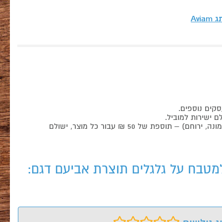
תג
Aviam
משלוחים לישובים הנמצאים מעבר לקו הירוק, מזרחה לכביש 90 (רמת הגולן), עוטף עזה (דרומה מכביש 25), מעבר לבאר שבע (ערד, דימונה, ירוחם) – תוספת של 50 ₪ עבור כל מוצר, ישולם
למטבח על גלגלים תוצרת אביעם דגם: