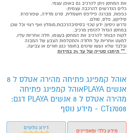
את המחסן ניתן להרכיב גם באופן עצמי.
כלים הנדרשים להרכבה עצמית:
כפפות, מברגה פיליפס חשמלית, סרט מדידה, שפורפרת
סיליקון, פלס, סולם.
נדרש ניסיון/ ידע טכני בסיסיבהרכבות.מומלץ ואף רצוי וכל שכן
במחסן הגדול להזמין מרכיב.
לקוח הבוחר להרכיב את המחסן בעצמו, חלה אחריות עליו,
למעט אחריות על חלודה והתקלפות הצבע של המבנה
ובלבד שלא נעשו שינוים בחומר כגון חורים או צביעה.
** תיתכן סטייה של עד 3% במידות
אוהל קמפינג פתיחה מהירה אטלס ל 8
אנשים PLAYAאוהל קמפינג פתיחה
מהירה אטלס ל 8 אנשים PLAYA דגם:
CT17008 - מידע נוסף
דירוג גולשים
מידע כללי ומאפיינים