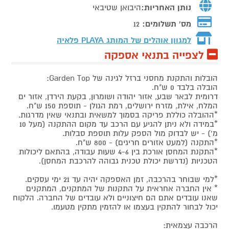
נותן האחריות:
היבואן שטיבאי
מס' תשלומים:
12
למגוון אוהלים של המותג
PLAYA פלאיה
לצפייה בתנאי אספקה
הובלות והתקנת מחסני ברזל לגינה של Garden Top:
הובלה בלבד 0 ש"ח.
דרומית לבאר שבע, אזור יהודה ושומרון, בקעת הירדן, אזור ים
המלח, אילת, מזרח ירושלים, רמת הגולן - תוספת 150 ש"ח.
*ההובלה כוללת פריקה בסמוך למשאית ובתנאי שאין מדרגות.
*במידה ולא ניתן להגיע עם הרכב עד מקום ההתקנה (מעל 10
מ') - יש לבדוק מול הספק עלות תוספת סבלות.
*התקנה (למעט אזורים חריגים) - 800 ש"ח.
*התקנת המחסן אורכת בין 4-6 שעות עבודה, בהתאם ליכולות
הטכניות (נדרשת יכולת טכנית גבוהה להרכבת המחסן).
*למי שבוחר בהרכבה, זמן האספקה יהיה עד 21 ימי עסקים.
* אין החברה אחראית על התקנות של המתקנים, המתקנים
שאנו עובדים אתם הם חיצוניים ולא עובדים של החברה. הלקוח
יכול לבחור להתקין בעצמו או להזמין מתקין מטעמו.
הרכבה עצמאית: