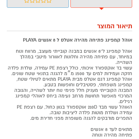
תיאור המוצר
אוהל קמפינג פתיחה מהירה אטלס ל 8 אנשים PLAYA
אוהל קמפינג ל־8 אנשים במבנה קובייתי מעוצב, מרווח ונוח
במיוחד, עם פתיחה מהירה וחלונות לאוורור מיטבי במהלך
השהייה.
עשוי בד אוקספורד איכותי, כולל רצפת PE עמידה, שלדת פלדה
חזקה ועמידות למים עד 1500 מ״מ להגנה בתנאי שטח שונים.
אוהל קמפינג דגם אטלס מבית PLAYA מתאים לטיולי שטח,
קמפינג משפחתי, פסטיבלים וחופשות בטבע.
המבנה הקובייתי מעניק חלל פנימי נוח יותר לשהייה, והגובה
המרכזי מאפשר תחושת מרחב נעימה ביחס לאוהלי קמפינג
רגילים.
האוהל עשוי מבד 210D אוקספורד בגוון כחול, עם רצפת PE
עמידה ושלדת מוטות פלדה ליציבות טובה.
התפרים מודבקים להגנה משופרת מפני חדירת מים.
מתאים לעד 8 אנשים
פתיחה מהירה ונוחה