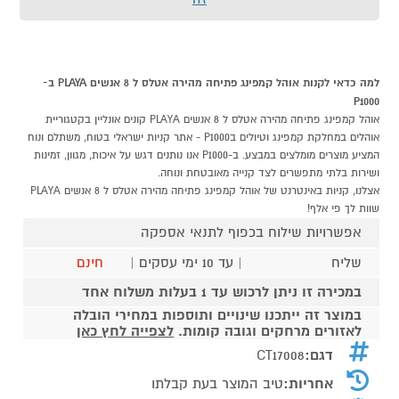
למה כדאי לקנות אוהל קמפינג פתיחה מהירה אטלס ל 8 אנשים PLAYA ב-
P1000
אוהל קמפינג פתיחה מהירה אטלס ל 8 אנשים PLAYA קונים אונליין בקטגוריית
אוהלים במחלקת קמפינג וטיולים בP1000 - אתר קניות ישראלי בטוח, משתלם ונוח
המציע מוצרים מומלצים במבצע. ב-P1000 אנו נותנים דגש על איכות, מגוון, זמינות
ושירות בלתי מתפשרים לצד קנייה מאובטחת ונוחה.
אצלנו, קניות באינטרנט של אוהל קמפינג פתיחה מהירה אטלס ל 8 אנשים PLAYA
שוות לך פי אלף!
אפשרויות שילוח בכפוף לתנאי אספקה
שליח
| עד 10 ימי עסקים |
חינם
במכירה זו ניתן לרכוש עד 1 בעלות משלוח אחד
במוצר זה ייתכנו שינויים ותוספות במחירי הובלה
לאזורים מרחקים וגובה קומות.
לצפייה לחץ כאן
דגם:
CT17008
אחריות:
טיב המוצר בעת קבלתו