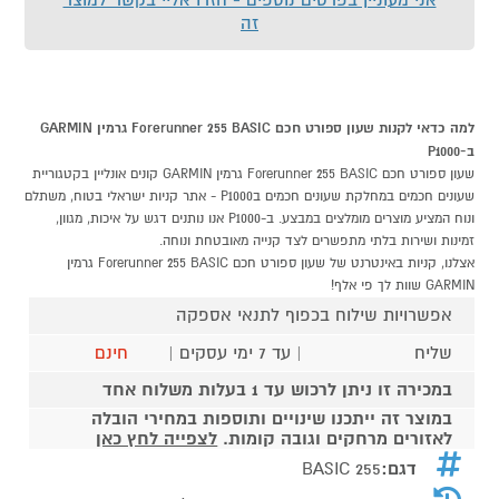
זה
למה כדאי לקנות שעון ספורט חכם Forerunner 255 BASIC גרמין GARMIN
ב-P1000
שעון ספורט חכם Forerunner 255 BASIC גרמין GARMIN קונים אונליין בקטגוריית
שעונים חכמים במחלקת שעונים חכמים בP1000 - אתר קניות ישראלי בטוח, משתלם
ונוח המציע מוצרים מומלצים במבצע. ב-P1000 אנו נותנים דגש על איכות, מגוון,
זמינות ושירות בלתי מתפשרים לצד קנייה מאובטחת ונוחה.
אצלנו, קניות באינטרנט של שעון ספורט חכם Forerunner 255 BASIC גרמין
GARMIN שוות לך פי אלף!
אפשרויות שילוח בכפוף לתנאי אספקה
שליח
| עד 7 ימי עסקים |
חינם
במכירה זו ניתן לרכוש עד 1 בעלות משלוח אחד
במוצר זה ייתכנו שינויים ותוספות במחירי הובלה
לאזורים מרחקים וגובה קומות.
לצפייה לחץ כאן
דגם:
255 BASIC