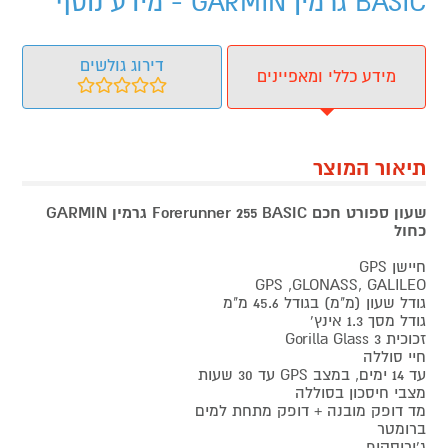
BASIC גרמין GARMIN - מידע נוסף
דירוג גולשים
מידע כללי ומאפיינים
תיאור המוצר
שעון ספורט חכם Forerunner 255 BASIC גרמין GARMIN
כחול
חיישן GPS
GPS ,GLONASS, GALILEO
גודל שעון (מ"מ) בגודל 45.6 מ"מ
גודל מסך 1.3 אינץ'
זכוכית Gorilla Glass 3
חיי סוללה
עד 14 ימים, במצב GPS עד 30 שעות
מצבי חיסכון בסוללה
מד דופק מובנה + דופק מתחת למים
ברומטר
ג'ירוסקופ