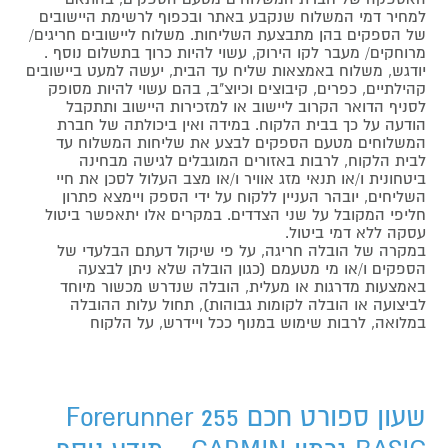
למחיר דמי המשלוח שנקבע באתר ובכפוף לרשימת היישובים
של הספקים בהן מתבצעת השליחות. משלוח ליישובים חריגים/
מרוחקים/ מעבר לקו הירוק, עשוי להיות כרוך בתשלום נוסף .
יודגש, משלוח באמצאות שליח עד הבית, יעשה למעט ביישובים
קהילתיים, כפרים, קיבוצים וכיוצ"ב, בהם עשוי להיות מסופק
לסניף הדואר הקרוב ליישוב או למזכירות היישוב ותתקבל
הודעה על כך בבית הלקוח. במידה ואין ביכולתה של חברת
המשלוחים מטעם הספקים לבצע את שליחות המשלוח עד
לבית הלקוח, לרבות באזורים המוגבלים לגישה מבחינה
ביטחונית ו/או תנאי מזג אוויר ו/או מצב העלול לסכן את חיי
השליחים, יובהר העניין ללקוח על ידי הספק ויימצא פתרון
חליפי המקובל על שני הצדדים. במקרים אלו יתאפשר ביטול
עסקה ללא דמי ביטול.
במקרה של הובלה חריגה, על פי שיקול דעתם הבלעדי של
הספקים ו/או מי מטעמם (כגון הובלה שלא ניתן לבצעה
באמצעות מדרגות או מעלית, הובלה שנדרש מכשור מיוחד
לביצועה או הובלה לקומות גבוהות), תחול עלות ההובלה
במלואה, לרבות שימוש במנוף ככל ויידרש, על הלקוח
שעון ספורט חכם Forerunner 255