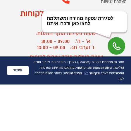
הצהרת נגישות
מוקד הזמנות ושירות לקוחות
03-9545370
שעות פעילות מוקד הזמנות:
א' - ה':
09:00 - 18:00
ו' וערבי חג:
09:00 - 13:00
שעות פעילות מוקד שירות לקוחות:
אתר זה משתמש בעוגיות (Cookies) לצורך ניתוח נתונים, שיפור חוויית
א' - ד':
09:00 - 16:30
הגלישה, שיווק והתאמת תוכן פרסומי, בהתאם למדיניות הפרטיות
ה :
09:00 - 16:00
אישור
המפורסמת באתר ובקישור
כאן
. המשך השימוש באתר מהווה הסכמה
חול המועד
09:00 - 15:00
לכך.
?
יצירת קשר/ביטול הזמנה