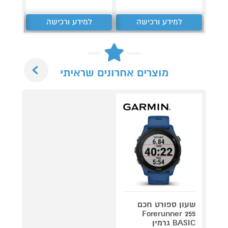
למידע ורכישה
למידע ורכישה
ל
Next
מוצרים אחרונים שראיתי
שעון ספורט חכם
Forerunner 255
BASIC גרמין