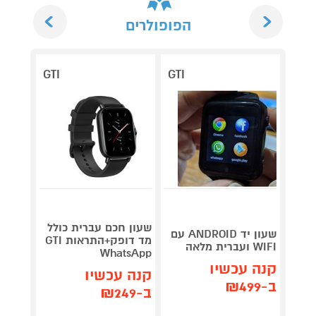
Next
Previous
הפופולרים
GTI
GTI
שעון חכם עברית כולל
שעון 
שעון יד ANDROID עם
מד דופק+התראות GTI
משולב
WIFI ועברית מלאה
WhatsApp
תומך כר
קנה עכשיו
קנה עכשיו
קנה 
ב-₪499
ב-₪249
ב-₪349