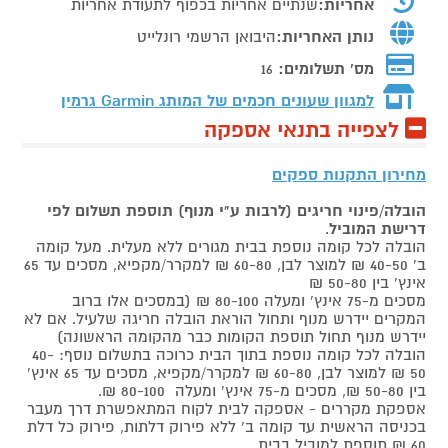
אחריות:
שנתיים אחריות בכפוף לתעודת אחריות
נותן האחריות:
היבואן הרשמי רונלייט
מס' תשלומים:
16
למגוון שעונים חכמים של המותג
Garmin גרמין
לצפייה בתנאי אספקה
מחירון התקנות ספקים
הובלה/פינוי חריגים (לרבות ע"י מנוף) תוספת תשלום לפי
דרישת המוביל
.
הובלה לכל קומה נוספת בבית מגורים ללא מעלית. מעל קומה
ב' 40-50 ₪ למוצר לבן, 60-80 ₪ למקרר/מקפיא, מסכים עד 65
אינץ' בין 50-80 ₪
מסכים מ-75 אינץ' ומעלה 80-100 ₪ (במסכים אלו ברוב
המקרים יידרש מנוף ותחול הוראת הובלה חריגה שלעיל. אם לא
יידרש מנוף תחול תוספת הקומות כבר מהקומה הראשונה)
הובלה לכל קומה נוספת בתוך הבית כרוכה בתשלום נוסף: 40-
50 ₪ למוצר לבן, 60-80 ₪ למקרר/מקפיא, מסכים עד 65 אינץ'
בין 50-80 ₪, מסכים מ-75 אינץ' ומעלה 80-100 ₪.
אספקת מקררים - אספקה לבית לקוח המתאפשרת דרך מעבר
בכניסה הראשית עד קומה ב' ללא פירוק דלתות, פירוק כל דלת
60 ₪ תוספת למוביל בבית.