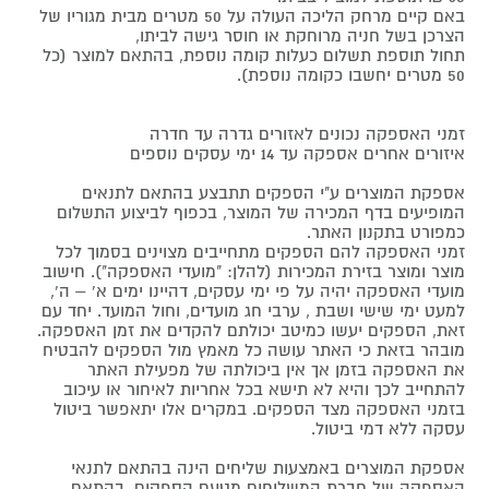
באם קיים מרחק הליכה העולה על 50 מטרים מבית מגוריו של
הצרכן בשל חניה מרוחקת או חוסר גישה לביתו,
תחול תוספת תשלום כעלות קומה נוספת, בהתאם למוצר (כל
50 מטרים יחשבו כקומה נוספת).
זמני האספקה נכונים לאזורים גדרה עד חדרה
איזורים אחרים אספקה עד 14 ימי עסקים נוספים
אספקת המוצרים ע"י הספקים תתבצע בהתאם לתנאים
המופיעים בדף המכירה של המוצר, בכפוף לביצוע התשלום
כמפורט בתקנון האתר.
זמני האספקה להם הספקים מתחייבים מצוינים בסמוך לכל
מוצר ומוצר בזירת המכירות (להלן: "מועדי האספקה"). חישוב
מועדי האספקה יהיה על פי ימי עסקים, דהיינו ימים א' – ה',
למעט ימי שישי ושבת , ערבי חג מועדים, וחול המועד. יחד עם
זאת, הספקים יעשו כמיטב יכולתם להקדים את זמן האספקה.
מובהר בזאת כי האתר עושה כל מאמץ מול הספקים להבטיח
את האספקה בזמן אך אין ביכולתה של מפעילת האתר
להתחייב לכך והיא לא תישא בכל אחריות לאיחור או עיכוב
בזמני האספקה מצד הספקים. במקרים אלו יתאפשר ביטול
עסקה ללא דמי ביטול.
אספקת המוצרים באמצעות שליחים הינה בהתאם לתנאי
האספקה של חברת המשלוחים מטעם הספקים, בהתאם