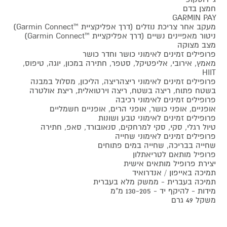
חמצן בדם
GARMIN PAY
מעקב אחר צריכת נוזלים (דרך אפליקציית ™Garmin Connect)
ניטור מאפיינים נשיים (דרך אפליקציית ™Garmin Connect)
מצב מצוקה
פרופילים זמינים לאימוני כושר וחדר כושר
מאמץ, אירובי, אליפטיקל, סטפר, חתירה במכון, יוגה, טיפוס,
HIIT
פרופילים זמינים לאימוני ריצהריצה, הליכון, מסלול במבנה
בשטח פתוח, ריצה בשטח, ריצה וירטואלית, ריצת אולטרה
פרופילים זמינים לאימוני רכיבה
אופניים, אופני כושר, אופני הרים, אופניים חשמליים
פרופילים זמינים לאימוני טבע ושונות
טיול רגלי, סקי, סקי למרחקים, סנאובורד, סאפ, חתירה
פרופילים זמינים לאימוני שחייה
שחייה בבריכה, שחייה במים פתוחים
פרופיל מותאם לטריאתלון
יצירת פרופיל מותאים אישית
תמיכה באייפון / אנדרואיד
תמיכה בעברית - ממשק מלא בעברית
מידות - להיקף יד - 130-205 מ"מ
משקל 49 גרם