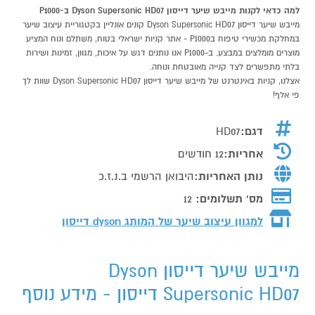
למה כדאי לקנות מייבש שיער דייסון Dyson Supersonic HD07 ב-P1000
מייבש שיער דייסון Dyson Supersonic HD07 קונים אונליין בקטגוריית עיצוב שיער
במחלקת מכשירי טיפוח בP1000 - אתר קניות ישראלי בטוח, משתלם ונוח המציע
מוצרים מומלצים במבצע. ב-P1000 אנו נותנים דגש על איכות, מגוון, זמינות ושירות
בלתי מתפשרים לצד קנייה מאובטחת ונוחה.
אצלנו, קניות באינטרנט של מייבש שיער דייסון Dyson Supersonic HD07 שוות לך
פי אלף!
דגם:
HD07
אחריות:
12 חודשים
נותן האחריות:
היבואן הרשמי ב.נ.ז.כ
מס' תשלומים:
12
למגוון עיצוב שיער של המותג
dyson דייסון
מייבש שיער דייסון Dyson
Supersonic HD07 דייסון - מידע נוסף