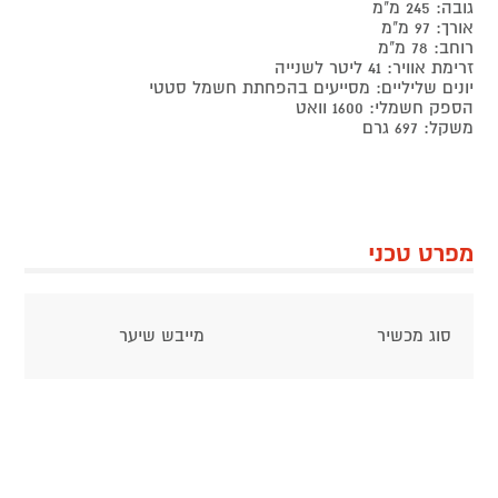
גובה: 245 מ"מ
אורך: 97 מ"מ
רוחב: 78 מ"מ
זרימת אוויר: 41 ליטר לשנייה
יונים שליליים: מסייעים בהפחתת חשמל סטטי
הספק חשמלי: 1600 וואט
משקל: 697 גרם
מפרט טכני
סוג מכשיר
מייבש שיער