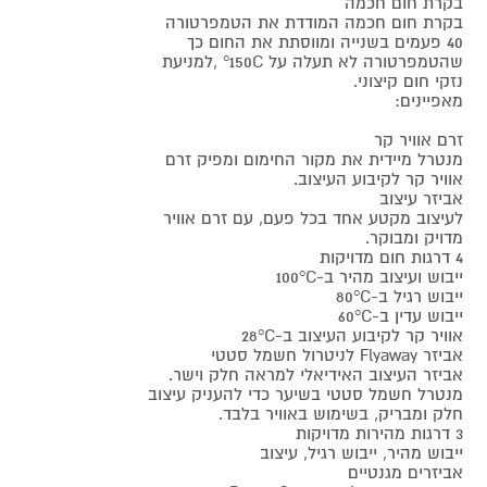
בקרת חום חכמה
בקרת חום חכמה המודדת את הטמפרטורה
40 פעמים בשנייה ומווסתת את החום כך
שהטמפרטורה לא תעלה על 150C° ,למניעת
נזקי חום קיצוני.
מאפיינים:
זרם אוויר קר
מנטרל מיידית את מקור החימום ומפיק זרם
אוויר קר לקיבוע העיצוב.
אביזר עיצוב
לעיצוב מקטע אחד בכל פעם, עם זרם אוויר
מדויק ומבוקר.
4 דרגות חום מדויקות
ייבוש ועיצוב מהיר ב-C°‏100
ייבוש רגיל ב-C°‏80
ייבוש עדין ב-C°‏60
אוויר קר לקיבוע העיצוב ב-C°‏28
אביזר Flyaway לניטרול חשמל סטטי
אביזר העיצוב האידיאלי למראה חלק וישר.
מנטרל חשמל סטטי בשיער כדי להעניק עיצוב
חלק ומבריק, בשימוש באוויר בלבד.
3 דרגות מהירות מדויקות
ייבוש מהיר, ייבוש רגיל, עיצוב
אביזרים מגנטיים