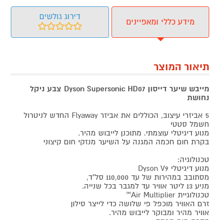
דירוג גולשים
מידע כללי ומאפיינים
תיאור המוצר
מייבש שיער דייסון Dyson Supersonic HD07 צבע ניקל
נחושת
5 אביזרי עיצוב, הכוללים את אביזר Flyaway החדש לניטרול
חשמל סטטי
מנוע דיגיטלי עוצמתי. מתוכנן לייבוש מהיר.
בקרת חום חכמה המגנה על השיער מנזקי חום קיצוני
טכנולוגיה:
מנוע דיגיטלי Dyson V9
מסתובב במהירות של עד 110,000 סל"ד,
מניע 13 ליטר אוויר עד למגבר בכל שנייה.
טכנולוגיית Air Multiplier™
זרם האוויר מוכפל פי שלושה כדי לייצר סילון
אוויר מהיר ומבוקר לייבוש מהיר.