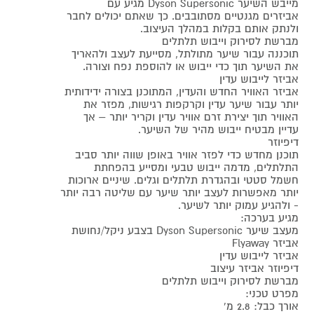
מייבש השיער Dyson Supersonic מגיע עם
אביזרים מגנטיים מסתובבים. כך שאתם יכולים לחבר
ולנתק אותם בקלות במהלך העיצוב.
מברשת לסירוק וייבוש תלתלים
תוכננה עבור שיער מתולתל, מסייעת לעצב ולהאריך
את השיער תוך כדי ייבוש או להוספת נפח וצורה.
אביזר לייבוש עדין
אביזר האוויר החדש והעדין, המתוכנן בצורה ידידותית
יותר עבור שיער עדין וקרקפות רגישות, מפזר את
האוויר תוך יצירת זרם אוויר עדין וקריר יותר – אך
עדיין מבטיח ייבוש מהיר של השיער.
דיפיוזר
תוכנן מחדש כדי לפזר אוויר באופן שווה יותר סביב
התלתלים, מדמה ייבוש טבעי ומסייע בהפחתת
חשמל סטטי ובהגדרת תלתלים וגלים. שיניים ארוכות
יותר מאפשרות לעצב יותר שיער עם שליטה רבה יותר
- ולהגיע עמוק יותר לשיער.
מגיע בערכה:
מעצב שיער Dyson Supersonic בצבע ניקל/נחושת
אביזר Flyaway
אביזר לייבוש עדין
דיפיוזר אביזר עיצוב
מברשת לסירוק וייבוש תלתלים
מפרט טכני:
אורך כבל: 2.8 מ'