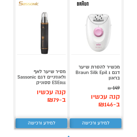
מכשיר להסרת שיער
מכשיר
מסיר שיער לאף
דגם Braun Silk Epil 1
ולאוזניים דגם Sassonic
בראון
 7432
ESE011 ססוניק
2,790
149
₪
קנה עכשיו
קנה עכשיו
קנה 
ב-₪79
ב-₪146
ב-₪2,401
למידע ורכישה
למידע ורכישה
ל