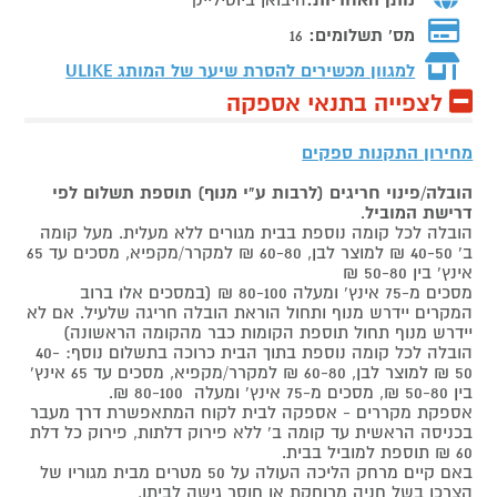
מס' תשלומים:
16
למגוון מכשירים להסרת שיער של המותג
ULIKE
לצפייה בתנאי אספקה
מחירון התקנות ספקים
הובלה/פינוי חריגים (לרבות ע"י מנוף) תוספת תשלום לפי
דרישת המוביל
.
הובלה לכל קומה נוספת בבית מגורים ללא מעלית. מעל קומה
ב' 40-50 ₪ למוצר לבן, 60-80 ₪ למקרר/מקפיא, מסכים עד 65
אינץ' בין 50-80 ₪
מסכים מ-75 אינץ' ומעלה 80-100 ₪ (במסכים אלו ברוב
המקרים יידרש מנוף ותחול הוראת הובלה חריגה שלעיל. אם לא
יידרש מנוף תחול תוספת הקומות כבר מהקומה הראשונה)
הובלה לכל קומה נוספת בתוך הבית כרוכה בתשלום נוסף: 40-
50 ₪ למוצר לבן, 60-80 ₪ למקרר/מקפיא, מסכים עד 65 אינץ'
בין 50-80 ₪, מסכים מ-75 אינץ' ומעלה 80-100 ₪.
אספקת מקררים - אספקה לבית לקוח המתאפשרת דרך מעבר
בכניסה הראשית עד קומה ב' ללא פירוק דלתות, פירוק כל דלת
60 ₪ תוספת למוביל בבית.
באם קיים מרחק הליכה העולה על 50 מטרים מבית מגוריו של
הצרכן בשל חניה מרוחקת או חוסר גישה לביתו,