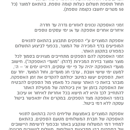
תחול תוספת תשלום כעלות קומה נוספת, בהתאם למוצר (כל
50 מטרים יחשבו כקומה נוספת).
זמני האספקה נכונים לאזורים גדרה עד חדרה
איזורים אחרים אספקה עד 14 ימי עסקים נוספים
אספקת המוצרים ע"י הספקים תתבצע בהתאם לתנאים
המופיעים בדף המכירה של המוצר, בכפוף לביצוע התשלום
כמפורט בתקנון האתר.
זמני האספקה להם הספקים מתחייבים מצוינים בסמוך לכל
מוצר ומוצר בזירת המכירות (להלן: "מועדי האספקה"). חישוב
מועדי האספקה יהיה על פי ימי עסקים, דהיינו ימים א' – ה',
למעט ימי שישי ושבת , ערבי חג מועדים, וחול המועד. יחד עם
זאת, הספקים יעשו כמיטב יכולתם להקדים את זמן האספקה.
מובהר בזאת כי האתר עושה כל מאמץ מול הספקים להבטיח
את האספקה בזמן אך אין ביכולתה של מפעילת האתר
להתחייב לכך והיא לא תישא בכל אחריות לאיחור או עיכוב
בזמני האספקה מצד הספקים. במקרים אלו יתאפשר ביטול
עסקה ללא דמי ביטול.
אספקת המוצרים באמצעות שליחים הינה בהתאם לתנאי
האספקה של חברת המשלוחים מטעם הספקים, בהתאם
למחיר דמי המשלוח שנקבע באתר ובכפוף לרשימת היישובים
של הספקים בהן מתבצעת השליחות. משלוח ליישובים חריגים/