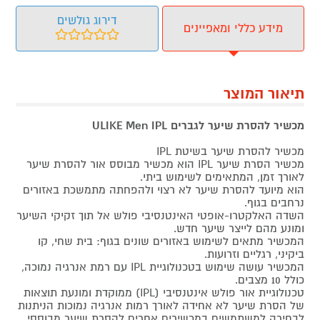
דירוג גולשים
מידע כללי ומאפיינים
תיאור המוצר
מכשיר להסרת שיער לגברים ULIKE Men IPL
מכשיר להסרת שיער בשיטת IPL
מכשיר הסרת שיער IPL הוא מכשיר מבוסס אור להסרת שיער
לאורך זמן, המתאימים לשימוש ביתי.
הוא מיועד להסרת שיער לא רצוי ולהפחתה מתמשכת באזורים
נרחבים בגוף.
השדה האלקטרו-אופטי האינטנסיבי פולש אל תוך זקיקי השיער
ומונע מהם לייצר שיער חדש.
המכשיר מתאים לשימוש באזורים שונים בגוף: בית שחי, קו
ביקיני, רגליים וזרועות.
המכשיר עושה שימוש בטכנולוגיית IPL עם רמת אנרגיה נמוכה,
כולל 10 מצבים.
טכנולוגיית אור פולש אינטנסיבי (IPL) ממוקדת ומונעת תוצאות
של הסרת שיער לא אחידה לאורך רמות אנרגיה נמוכות הניתנות
לבחירה למשתמשים במכשירים אחרים להסרת שיער מבוססי