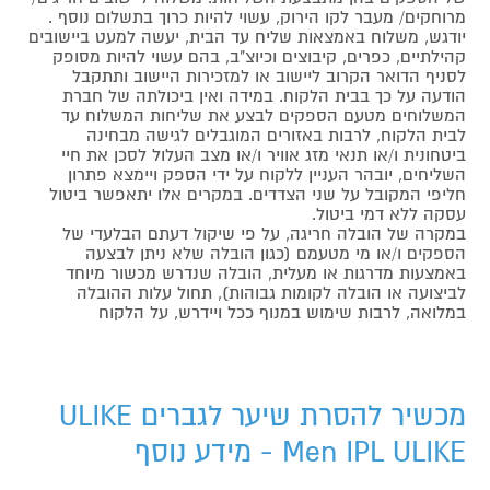
מרוחקים/ מעבר לקו הירוק, עשוי להיות כרוך בתשלום נוסף .
יודגש, משלוח באמצאות שליח עד הבית, יעשה למעט ביישובים
קהילתיים, כפרים, קיבוצים וכיוצ"ב, בהם עשוי להיות מסופק
לסניף הדואר הקרוב ליישוב או למזכירות היישוב ותתקבל
הודעה על כך בבית הלקוח. במידה ואין ביכולתה של חברת
המשלוחים מטעם הספקים לבצע את שליחות המשלוח עד
לבית הלקוח, לרבות באזורים המוגבלים לגישה מבחינה
ביטחונית ו/או תנאי מזג אוויר ו/או מצב העלול לסכן את חיי
השליחים, יובהר העניין ללקוח על ידי הספק ויימצא פתרון
חליפי המקובל על שני הצדדים. במקרים אלו יתאפשר ביטול
עסקה ללא דמי ביטול.
במקרה של הובלה חריגה, על פי שיקול דעתם הבלעדי של
הספקים ו/או מי מטעמם (כגון הובלה שלא ניתן לבצעה
באמצעות מדרגות או מעלית, הובלה שנדרש מכשור מיוחד
לביצועה או הובלה לקומות גבוהות), תחול עלות ההובלה
במלואה, לרבות שימוש במנוף ככל ויידרש, על הלקוח
מכשיר להסרת שיער לגברים ULIKE
Men IPL ULIKE - מידע נוסף