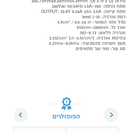
מידות (B x H x D): 206.73mm68.68mm54.29mm
מתח כניסה: 100–240Vac 50/60Hz 1.5A
מתח יציאה: OUTPUT: 32.0V 0.24A ±15% 2.5A
רמת אנרגיה: 1-10 level
גודל אזור המואר: 3.9cm² / 0.6 sq in
אורך גל: 550nm–1200nm
אנרגיה פלאש: 8.72–30J
צפיפות אנרגיה: 2.23J/cm² (±7–6.9J/cm²)
משך חשיפה מהמכשיר: 0.27ms–0.35ms
סוג עור: גווני עור מתאימים
Next
Previous
הפופולרים