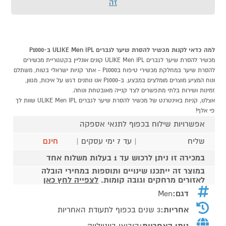
זה
למה כדאי לקנות מכשיר להסרת שיער לגברים ULIKE Men IPL ב-P1000
מכשיר להסרת שיער לגברים ULIKE Men IPL קונים אונליין בקטגוריית מכשירים
להסרת שיער במחלקת מכשירי טיפוח בP1000 - אתר קניות ישראלי בטוח, משתלם
ונוח המציע מוצרים מומלצים במבצע. ב-P1000 אנו נותנים דגש על איכות, מגוון,
זמינות ושירות בלתי מתפשרים לצד קנייה מאובטחת ונוחה.
אצלנו, קניות באינטרנט של מכשיר להסרת שיער לגברים ULIKE Men IPL שוות לך
פי אלף!
אפשרויות שילוח בכפוף לתנאי אספקה
שליח
| עד 7 ימי עסקים |
חינם
במכירה זו ניתן לרכוש עד 1 בעלות משלוח אחד
במוצר זה ייתכנו שינויים ותוספות במחירי הובלה
לאזורים מרחקים וגובה קומות.
לצפייה לחץ כאן
דגם:
Men
אחריות:
3 שנים בכפוף לתעודת האחריות
נותן האחריות:
היבואן ביוטילייק