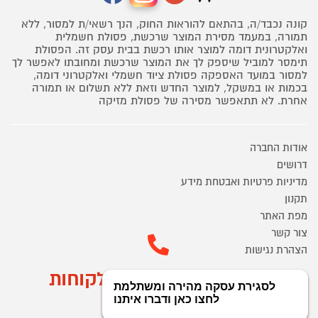
קונה נכבד/ה, בהתאם להוראות החוק, הנך רשאי/ת למסור, ללא
תמורה, במעמד מסירת המוצר שרכשת, פסולת חשמלית
ואלקטרונית דומה למוצר אותו רכשת בבית עסק זה. הפסולת
תימסר למוביל שיספק לך את המוצר שרכשת ומחובתו לאפשר לך
למסור במועד האספקה פסולת ציוד חשמלי ואלקטרוני דומה,
בכמות או במשקל, למוצר החדש וזאת ללא תשלום או תמורה
אחרת. לא תתאפשר מסירה של פסולת מזיקה
אודות החברה
דרושים
מדיניות פרטיות ואבטחת מידע
תקנון
מפת האתר
צור קשר
הצהרת נגישות
מוקד הזמנות ושירות לקוחות
03-9545370