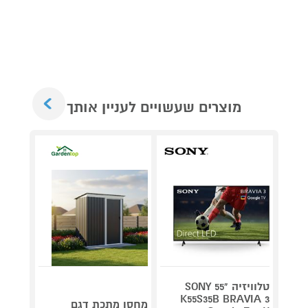
Next
מוצרים שעשויים לעניין אותך
טלוויזיה "55 SONY
V 140
K55S35B BRAVIA 3
מחסן מתכת דגם