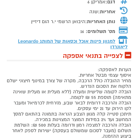
דגם:
אמריקן 6
אחריות:
שנה
נותן האחריות:
היבואן הרשמי י.ר הום דיזיין
מס' תשלומים:
16
למגוון פינות אוכל וכסאות של המותג
Leonardo
ליאונרדו
לצפייה בתנאי אספקה
הערות לאספקה:
איסוף עצמי מבטל אחריות.
מחיר ההובלה כולל הרכבה, מקרה של צורך במינוף חיצוני ישלם
הלקוח את הסכום הנדרש.
הובלה לקומה שלישית ומעלה (ללא מעלית או מעלית שאינה
מתאימה) תוספת 55 ₪ לקומה.
הובלה והרכבה דרומית לבאר שבע, מזרחית לכרמיאל ומעבר
לקו הירוק עד 21 ימי עסקים.
תיתכן סטייה קלה מגוון הצבע הנראה בתמונה בהתאם למסך
המחשב ועד 2% במידות המוצר המצוינות במכירה.
הובלה והרכבה למצפה רמון ודרומה בעלות 500 ₪: השלמת
תשלום (מעבר לסכום שמשולם בעסקה) ישירות לספק לאחר
ביצוע ההזמנה.