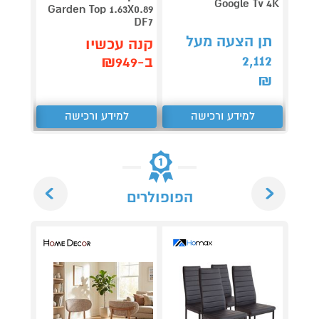
Google Tv 4K
תדירא
Garden Top 1.63X0.89
DF7
תן הצעה מעל
תן 
קנה עכשיו
,062
2,112
ב-₪949
₪
₪
למידע ורכישה
למידע ורכישה
ל
Next
Previous
הפופולרים