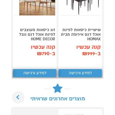
שישיית כיסאות לפינת
זוג כיסאות מעוצבים
ארבעה
אוכל דגם אירופה מבית
לפינת אוכל דגם נובל
יוקרתי
HOMAX
HOME DECOR
לפינת 
קנה עכשיו
קנה עכשיו
קנה 
ב-₪999
ב-₪790
ב-₪1,390
למידע ורכישה
למידע ורכישה
ל
Next
מוצרים אחרונים שראיתי