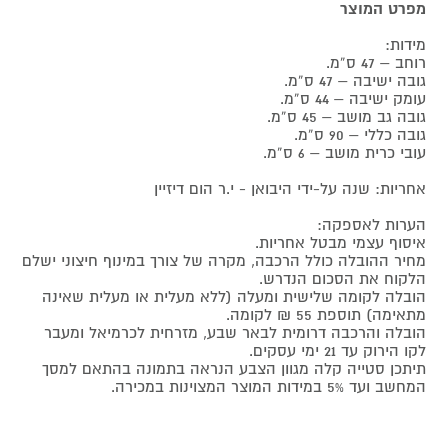
מפרט המוצר
מידות:
רוחב – 47 ס”מ.
גובה ישיבה – 47 ס”מ.
עומק ישיבה – 44 ס”מ.
גובה גב מושב – 45 ס”מ.
גובה כללי – 90 ס”מ.
עובי כרית מושב – 6 ס”מ.
אחריות: שנה על-ידי היבואן - י.ר הום דיזיין
הערות לאספקה:
איסוף עצמי מבטל אחריות.
מחיר ההובלה כולל הרכבה, מקרה של צורך במינוף חיצוני ישלם
הלקוח את הסכום הנדרש.
הובלה לקומה שלישית ומעלה (ללא מעלית או מעלית שאינה
מתאימה) תוספת 55 ₪ לקומה.
הובלה והרכבה דרומית לבאר שבע, מזרחית לכרמיאל ומעבר
לקו הירוק עד 21 ימי עסקים.
תיתכן סטייה קלה מגוון הצבע הנראה בתמונה בהתאם למסך
המחשב ועד 5% במידות המוצר המצוינות במכירה.