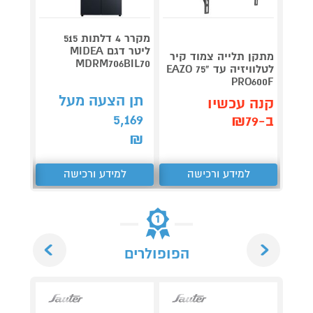
מקרר 4 דלתות 515
ליטר דגם MIDEA
מתקן תלייה צמוד קיר
™ DUO
MDRM706BIL70
לטלוויזיה עד "75 EAZO
נינג'ה
PRO600F
449
₪
תן הצעה מעל
קנה עכשיו
קנה 
5,169
ב-₪79
ב-₪421
₪
למידע ורכישה
למידע ורכישה
ל
Next
Previous
הפופולרים