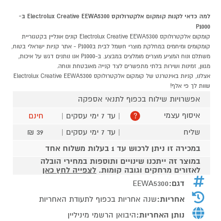
למה כדאי לקנות קומקום אלקטרולוקס Electrolux Creative EEWA5300 ב-
P1000
קומקום אלקטרולוקס Electrolux Creative EEWA5300 קונים אונליין בקטגוריית
קומקומים ומיחמים במחלקת מוצרי חשמל לבית בP1000 - אתר קניות ישראלי בטוח,
משתלם ונוח המציע מוצרים מומלצים במבצע. ב-P1000 אנו נותנים דגש על איכות,
מגוון, זמינות ושירות בלתי מתפשרים לצד קנייה מאובטחת ונוחה.
אצלנו, קניות באינטרנט של קומקום אלקטרולוקס Electrolux Creative EEWA5300
שוות לך פי אלף!
אפשרויות שילוח בכפוף לתנאי אספקה
איסוף עצמי
| עד 7 ימי עסקים |
חינם
?
שליח
| עד 7 ימי עסקים |
39 ₪
במכירה זו ניתן לרכוש עד 1 בעלות משלוח אחד
במוצר זה ייתכנו שינויים ותוספות במחירי הובלה
לאזורים מרחקים וגובה קומות.
לצפייה לחץ כאן
דגם:
EEWA5300
אחריות:
שנה אחריות בכפוף לתעודת האחריות
נותן האחריות:
היבואן הרשמי מיניליין