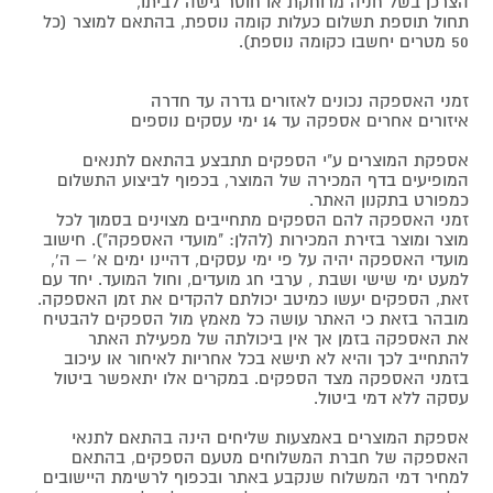
הצרכן בשל חניה מרוחקת או חוסר גישה לביתו,
תחול תוספת תשלום כעלות קומה נוספת, בהתאם למוצר (כל
50 מטרים יחשבו כקומה נוספת).
זמני האספקה נכונים לאזורים גדרה עד חדרה
איזורים אחרים אספקה עד 14 ימי עסקים נוספים
אספקת המוצרים ע"י הספקים תתבצע בהתאם לתנאים
המופיעים בדף המכירה של המוצר, בכפוף לביצוע התשלום
כמפורט בתקנון האתר.
זמני האספקה להם הספקים מתחייבים מצוינים בסמוך לכל
מוצר ומוצר בזירת המכירות (להלן: "מועדי האספקה"). חישוב
מועדי האספקה יהיה על פי ימי עסקים, דהיינו ימים א' – ה',
למעט ימי שישי ושבת , ערבי חג מועדים, וחול המועד. יחד עם
זאת, הספקים יעשו כמיטב יכולתם להקדים את זמן האספקה.
מובהר בזאת כי האתר עושה כל מאמץ מול הספקים להבטיח
את האספקה בזמן אך אין ביכולתה של מפעילת האתר
להתחייב לכך והיא לא תישא בכל אחריות לאיחור או עיכוב
בזמני האספקה מצד הספקים. במקרים אלו יתאפשר ביטול
עסקה ללא דמי ביטול.
אספקת המוצרים באמצעות שליחים הינה בהתאם לתנאי
האספקה של חברת המשלוחים מטעם הספקים, בהתאם
למחיר דמי המשלוח שנקבע באתר ובכפוף לרשימת היישובים