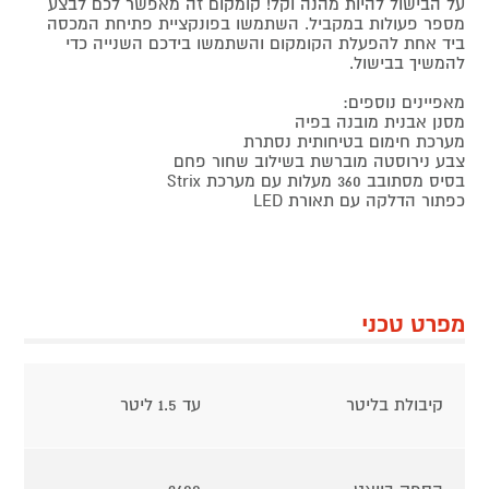
על הבישול להיות מהנה וקל! קומקום זה מאפשר לכם לבצע
מספר פעולות במקביל. השתמשו בפונקציית פתיחת המכסה
ביד אחת להפעלת הקומקום והשתמשו בידכם השנייה כדי
להמשיך בבישול.
מאפיינים נוספים:
מסנן אבנית מובנה בפיה
מערכת חימום בטיחותית נסתרת
צבע נירוסטה מוברשת בשילוב שחור פחם
בסיס מסתובב 360 מעלות עם מערכת Strix
כפתור הדלקה עם תאורת LED
מפרט טכני
קיבולת בליטר
עד 1.5 ליטר