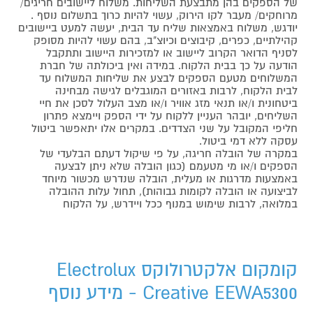
של הספקים בהן מתבצעת השליחות. משלוח ליישובים חריגים/
מרוחקים/ מעבר לקו הירוק, עשוי להיות כרוך בתשלום נוסף .
יודגש, משלוח באמצאות שליח עד הבית, יעשה למעט ביישובים
קהילתיים, כפרים, קיבוצים וכיוצ"ב, בהם עשוי להיות מסופק
לסניף הדואר הקרוב ליישוב או למזכירות היישוב ותתקבל
הודעה על כך בבית הלקוח. במידה ואין ביכולתה של חברת
המשלוחים מטעם הספקים לבצע את שליחות המשלוח עד
לבית הלקוח, לרבות באזורים המוגבלים לגישה מבחינה
ביטחונית ו/או תנאי מזג אוויר ו/או מצב העלול לסכן את חיי
השליחים, יובהר העניין ללקוח על ידי הספק ויימצא פתרון
חליפי המקובל על שני הצדדים. במקרים אלו יתאפשר ביטול
עסקה ללא דמי ביטול.
במקרה של הובלה חריגה, על פי שיקול דעתם הבלעדי של
הספקים ו/או מי מטעמם (כגון הובלה שלא ניתן לבצעה
באמצעות מדרגות או מעלית, הובלה שנדרש מכשור מיוחד
לביצועה או הובלה לקומות גבוהות), תחול עלות ההובלה
במלואה, לרבות שימוש במנוף ככל ויידרש, על הלקוח
קומקום אלקטרולוקס Electrolux
Creative EEWA5300 - מידע נוסף