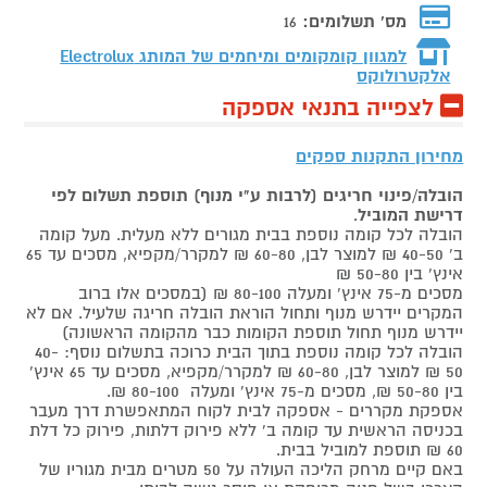
מס' תשלומים:
16
למגוון קומקומים ומיחמים של המותג
Electrolux
אלקטרולוקס
לצפייה בתנאי אספקה
מחירון התקנות ספקים
הובלה/פינוי חריגים (לרבות ע"י מנוף) תוספת תשלום לפי
דרישת המוביל
.
הובלה לכל קומה נוספת בבית מגורים ללא מעלית. מעל קומה
ב' 40-50 ₪ למוצר לבן, 60-80 ₪ למקרר/מקפיא, מסכים עד 65
אינץ' בין 50-80 ₪
מסכים מ-75 אינץ' ומעלה 80-100 ₪ (במסכים אלו ברוב
המקרים יידרש מנוף ותחול הוראת הובלה חריגה שלעיל. אם לא
יידרש מנוף תחול תוספת הקומות כבר מהקומה הראשונה)
הובלה לכל קומה נוספת בתוך הבית כרוכה בתשלום נוסף: 40-
50 ₪ למוצר לבן, 60-80 ₪ למקרר/מקפיא, מסכים עד 65 אינץ'
בין 50-80 ₪, מסכים מ-75 אינץ' ומעלה 80-100 ₪.
אספקת מקררים - אספקה לבית לקוח המתאפשרת דרך מעבר
בכניסה הראשית עד קומה ב' ללא פירוק דלתות, פירוק כל דלת
60 ₪ תוספת למוביל בבית.
באם קיים מרחק הליכה העולה על 50 מטרים מבית מגוריו של