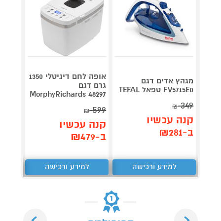
אופה לחם דיגיטלי 1350
מגהץ אדים דגם
גרם דגם
Roller
FV5715E0 טפאל TEFAL
plete
MorphyRichards 48297
349
₪
3,990
599
₪
קנה עכשיו
קנה עכשיו
קנה 
ב-₪281
ב-₪479
ב-₪3,851
למידע ורכישה
למידע ורכישה
ל
Next
Previous