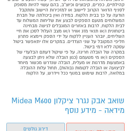
קהילתיים, כפרים, קיבוצים וכיוצ"ב, בהם עשוי להיות מסופק
לסניף הדואר הקרוב ליישוב או למזכירות היישוב ותתקבל
הודעה על כך בבית הלקוח. במידה ואין ביכולתה של חברת
המשלוחים מטעם הספקים לבצע את שליחות המשלוח עד
לבית הלקוח, לרבות באזורים המוגבלים לגישה מבחינה
ביטחונית ו/או תנאי מזג אוויר ו/או מצב העלול לסכן את חיי
השליחים, יובהר העניין ללקוח על ידי הספק ויימצא פתרון
חליפי המקובל על שני הצדדים. במקרים אלו יתאפשר ביטול
עסקה ללא דמי ביטול.
במקרה של הובלה חריגה, על פי שיקול דעתם הבלעדי של
הספקים ו/או מי מטעמם (כגון הובלה שלא ניתן לבצעה
באמצעות מדרגות או מעלית, הובלה שנדרש מכשור מיוחד
לביצועה או הובלה לקומות גבוהות), תחול עלות ההובלה
במלואה, לרבות שימוש במנוף ככל ויידרש, על הלקוח
שואב אבק נגרר ציקלון Midea M600
מידאה - מידע נוסף
דירוג גולשים