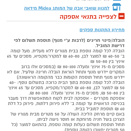
למגוון שואבי אבק של המותג
Midea מידאה
לצפייה בתנאי אספקה
מחירון התקנות ספקים
הובלה/פינוי חריגים (לרבות ע"י מנוף) תוספת תשלום לפי
דרישת המוביל
.
הובלה לכל קומה נוספת בבית מגורים ללא מעלית. מעל קומה
ב' 40-50 ₪ למוצר לבן, 60-80 ₪ למקרר/מקפיא, מסכים עד 65
אינץ' בין 50-80 ₪
מסכים מ-75 אינץ' ומעלה 80-100 ₪ (במסכים אלו ברוב
המקרים יידרש מנוף ותחול הוראת הובלה חריגה שלעיל. אם לא
יידרש מנוף תחול תוספת הקומות כבר מהקומה הראשונה)
הובלה לכל קומה נוספת בתוך הבית כרוכה בתשלום נוסף: 40-
50 ₪ למוצר לבן, 60-80 ₪ למקרר/מקפיא, מסכים עד 65 אינץ'
בין 50-80 ₪, מסכים מ-75 אינץ' ומעלה 80-100 ₪.
אספקת מקררים - אספקה לבית לקוח המתאפשרת דרך מעבר
בכניסה הראשית עד קומה ב' ללא פירוק דלתות, פירוק כל דלת
60 ₪ תוספת למוביל בבית.
באם קיים מרחק הליכה העולה על 50 מטרים מבית מגוריו של
הצרכן בשל חניה מרוחקת או חוסר גישה לביתו,
תחול תוספת תשלום כעלות קומה נוספת, בהתאם למוצר (כל
50 מטרים יחשבו כקומה נוספת).