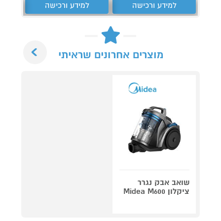
למידע ורכישה
למידע ורכישה
ל
Next
מוצרים אחרונים שראיתי
שואב אבק נגרר
ציקלון Midea M600