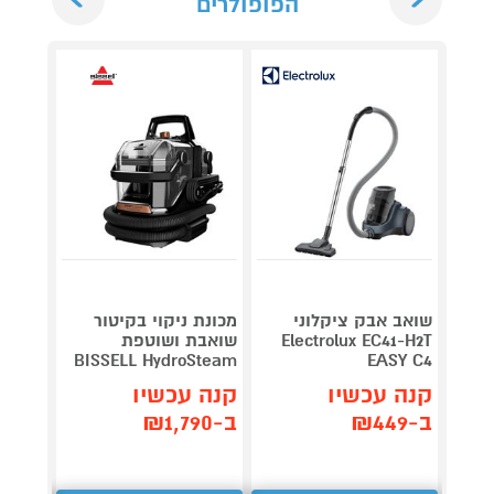
הפופולרים
שואב 
שואב אבק ציקלוני
מכונת ניקוי בקיטור
שקית 
Electrolux EC41-H2T
שואבת ושוטפת
TS LG
BISSELL HydroSteam
EASY C4
549
₪
קנה עכשיו
קנה עכשיו
קנה 
ב-₪449
ב-₪1,790
ב-₪531