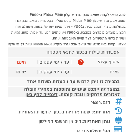
למה כדאי לקנות שואב אבק נגרר ציקלון Midea M600 ב-P1000
שואב אבק נגרר ציקלון Midea M600 קונים אונליין בקטגוריית שואב אבק נגרר
במחלקת מוצרי חשמל לבית בP1000 - אתר קניות ישראלי בטוח, משתלם ונוח
המציע מוצרים מומלצים במבצע. ב-P1000 אנו נותנים דגש על איכות, מגוון, זמינות
ושירות בלתי מתפשרים לצד קנייה מאובטחת ונוחה.
אצלנו, קניות באינטרנט של שואב אבק נגרר ציקלון Midea M600 שוות לך פי אלף!
אפשרויות שילוח בכפוף לתנאי אספקה
איסוף עצמי
| עד 7 ימי עסקים |
חינם
?
שליח
| עד 7 ימי עסקים |
39 ₪
במכירה זו ניתן לרכוש עד 1 בעלות משלוח אחד
במוצר זה ייתכנו שינויים ותוספות במחירי הובלה
לאזורים מרחקים וגובה קומות.
לצפייה לחץ כאן
דגם:
M600
אחריות:
3 שנות אחריות בכפוף לתעודת האחריות
נותן האחריות:
היבואן הרשמי המילטון
מס' תשלומים:
16