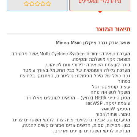
מידע כללי ומאפיינים
תיאור המוצר
שואב אבק נגרר ציקלון Midea M600
מערכת שאיבה ייחודית Multi Cyclone System,אשר מבטיחה
תוצאת ניקוי מושלמת ומקיפה.
בורר לעוצמת השאיבה ידידותי ונוח לשימוש.
מערכת גלילה אוטומטית של כבל החשמל באורך 6 מטר
נפח כולל של מיכל הפסולת: 3 ליטרים, המתרוקן בלחיצת
כפתור
עיצוב קומפקטי וקל
משקל לנשיאה נוחה
מסנן היגייני HEPA (רחיץ) - מתאים לסובלים מאלרגיה
עוצמת יניקה: 500WSP
הספק: 2400W
גימור: שחור\אפור
מגיע עם סט אביזרים נלווים: פייה צרה לניקוי משטחים צרים
כגון: מסילות, ספות, חריצים צרים ואזורים קשים להגעה,
מברשת לניקוי משטחים עדינים ואריגים.