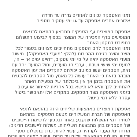
זמני האספקה נכונים לאזורים גדרה עד חדרה
איזורים אחרים אספקה עד 14 ימי עסקים נוספים
אספקת המוצרים ע"י הספקים תתבצע בהתאם לתנאים
המופיעים בדף המכירה של המוצר, בכפוף לביצוע התשלום
כמפורט בתקנון האתר.
זמני האספקה להם הספקים מתחייבים מצוינים בסמוך לכל
מוצר ומוצר בזירת המכירות (להלן: "מועדי האספקה"). חישוב
מועדי האספקה יהיה על פי ימי עסקים, דהיינו ימים א' – ה',
למעט ימי שישי ושבת , ערבי חג מועדים, וחול המועד. יחד עם
זאת, הספקים יעשו כמיטב יכולתם להקדים את זמן האספקה.
מובהר בזאת כי האתר עושה כל מאמץ מול הספקים להבטיח
את האספקה בזמן אך אין ביכולתה של מפעילת האתר
להתחייב לכך והיא לא תישא בכל אחריות לאיחור או עיכוב
בזמני האספקה מצד הספקים. במקרים אלו יתאפשר ביטול
עסקה ללא דמי ביטול.
אספקת המוצרים באמצעות שליחים הינה בהתאם לתנאי
האספקה של חברת המשלוחים מטעם הספקים, בהתאם
למחיר דמי המשלוח שנקבע באתר ובכפוף לרשימת היישובים
של הספקים בהן מתבצעת השליחות. משלוח ליישובים חריגים/
מרוחקים/ מעבר לקו הירוק, עשוי להיות כרוך בתשלום נוסף .
יודגש, משלוח באמצאות שליח עד הבית, יעשה למעט ביישובים