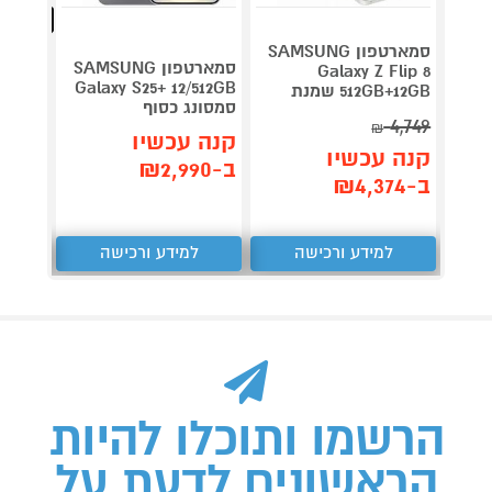
מהנמכרי
סמארטפון SAMSUNG
סמארטפון SAMSUNG
Galaxy Z Flip 8
4 NFC
Galaxy S25+ 12/512GB
512GB+12GB שמנת
סמסונג כסוף
256GB שיאומ
4,749
₪
קנה עכשיו
קנה 
קנה עכשיו
ב-₪2,990
ב-₪699
ב-₪4,374
למידע ורכישה
למידע ורכישה
ל
הרשמו ותוכלו להיות
הראשונים לדעת על