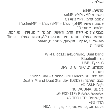
מצלמה
קדמית: 16MP
ראשית: 50MP+2MP+2MP
צמצם קדמי: f/2.0(16MP)
צמצם ראשי: (f/1.8(50MP) + f/2.4 (2MP)+ f/2.4（2MP
פלאש- אחורי LED
מצבי צילום- לילה (קדמי וראשי), תמונה, דיוקן, וידאו, פנורמה,
חשיפה כפולה, תמונה חיה, מדבקות AR, תצוגה כפולה, Time-
Lapse, Slow-Mo, מקצועי, מסמכים, 50MP
קישוריות
WI-FI: 802.11 a/b/g/n/ac, Dual band
Bluetooth: 5.1
USB: Type-C
טכנולוגיות: GPS, OTG, NFC
רשתות
סוג סים: 1Nano SIM + 1 Nano SIM / Micro SD
מצב המתנה: Dual SIM and Dual Standby (DSDS)
2G GSM: B3/8
3G WCDMA: B1/5/8
4G FDD LTE: B1/3/5/7/8/20/28
4G TDD LTE: B38/40/41
תדרי 5G-
NSA– 1, 3, 5, 7, 8, 20, 28, 38, 40, 41, 78