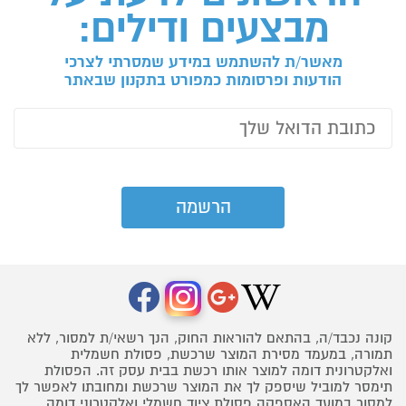
מבצעים ודילים:
מאשר/ת להשתמש במידע שמסרתי לצרכי
הודעות ופרסומות כמפורט בתקנון שבאתר
קונה נכבד/ה, בהתאם להוראות החוק, הנך רשאי/ת למסור, ללא
תמורה, במעמד מסירת המוצר שרכשת, פסולת חשמלית
ואלקטרונית דומה למוצר אותו רכשת בבית עסק זה. הפסולת
תימסר למוביל שיספק לך את המוצר שרכשת ומחובתו לאפשר לך
למסור במועד האספקה פסולת ציוד חשמלי ואלקטרוני דומה,