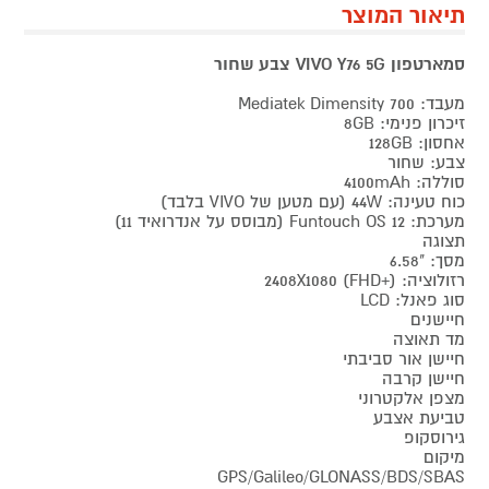
תיאור המוצר
סמארטפון VIVO Y76 5G צבע שחור
מעבד: Mediatek Dimensity 700
זיכרון פנימי: 8GB
אחסון: 128GB
צבע: שחור
סוללה: 4100mAh
כוח טעינה: 44W (עם מטען של VIVO בלבד)
מערכת: Funtouch OS 12 (מבוסס על אנדרואיד 11)
תצוגה
מסך: "6.58
רזולוציה: 2408X1080 (FHD+)
סוג פאנל: LCD
חיישנים
מד תאוצה
חיישן אור סביבתי
חיישן קרבה
מצפן אלקטרוני
טביעת אצבע
גירוסקופ
מיקום
GPS/Galileo/GLONASS/BDS/SBAS