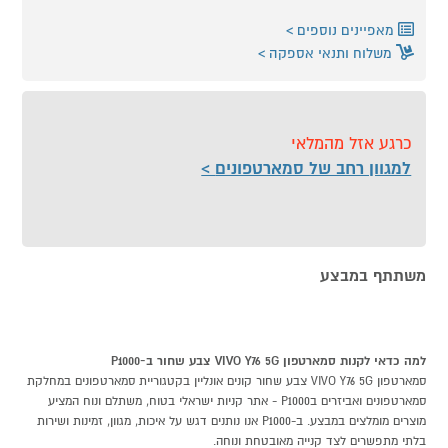
מאפיינים נוספים
משלוח ותנאי אספקה
כרגע אזל מהמלאי
למגוון רחב של סמארטפונים
משתתף במבצע
למה כדאי לקנות סמארטפון VIVO Y76 5G צבע שחור ב-P1000
סמארטפון VIVO Y76 5G צבע שחור קונים אונליין בקטגוריית סמארטפונים במחלקת
סמארטפונים ואביזרים בP1000 - אתר קניות ישראלי בטוח, משתלם ונוח המציע
מוצרים מומלצים במבצע. ב-P1000 אנו נותנים דגש על איכות, מגוון, זמינות ושירות
בלתי מתפשרים לצד קנייה מאובטחת ונוחה.