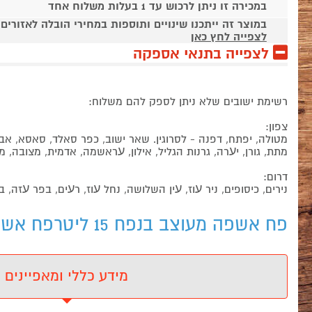
במכירה זו ניתן לרכוש עד 1 בעלות משלוח אחד
במוצר זה ייתכנו שינויים ותוספות במחירי הובלה לאזורים
לצפייה לחץ כאן
לצפייה בתנאי אספקה
רשימת ישובים שלא ניתן לספק להם משלוח:
צפון:
מטולה, יפתח, דפנה - לסרוגין. שאר ישוב, כפר סאלד, סאסא, אביב
מתת, גורן, יﬠרה, גרנות הגליל, אילון, ﬠראשמה, אדמית, מצובה, מ
דרום:
נירים, כיסופים, ניר ﬠוז, ﬠין השלושה, נחל ﬠוז, רﬠים, בפר ﬠזה, ב
פח אשפה מעוצב בנפח 15 ליטרפח אשפה מעוצב בנפח 15 ליטר דגם: 10x219 - מידע נוסף
מידע כללי ומאפיינים