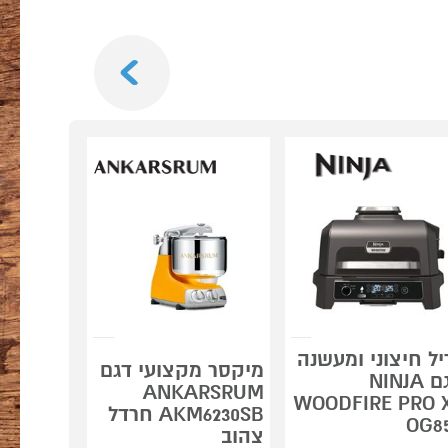
Next
מארז כביס
של כביסק
מתנה*
יל חיצוני ומעשנה
מגהץ קי
מיקסר מקצועי דגם
דגם NINJA
FAL PRO
ANKARSRUM
 VISION
WOODFIRE PRO 
AKM6230SB חרדל
GV9821
OG8
צהוב