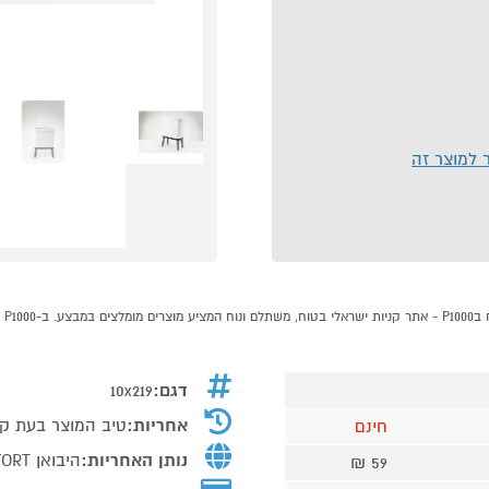
ר למוצר זה
פח 
דגם:
10x219
אחריות:
טיב המוצר בעת ק
חינם
נותן האחריות:
היבואן DNA COMFORT
59 ₪