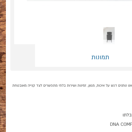
תמונות
אשפה מעוצב בנפח 15 ליטר קונים אונליין בקטגוריית פחים במחלקת הכל למטבח בP1000 - אתר קניות ישראלי בטוח, משתלם ונוח המציע מוצרים מומלצים במבצע. ב-P1000 אנו נותנים דגש על איכות, מגוון, זמינות ושירות בלתי מתפשרים לצד קנייה מאובטחת
בלתו