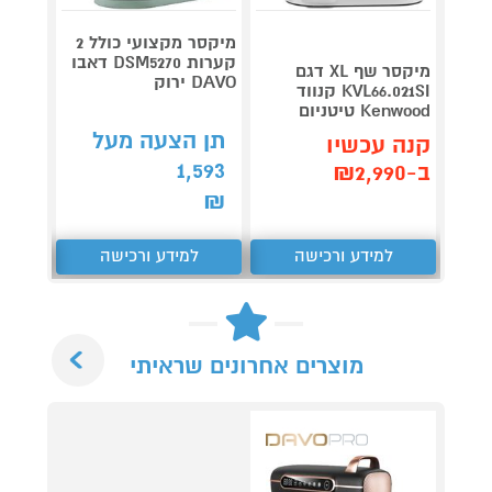
מיקסר מקצועי כולל 2
קערות DSM5270 דאבו
מיקסר שף XL דגם
DAVO ירוק
40303
KVL66.021SI קנווד
Kenwood טיטניום
349
₪
תן הצעה מעל
קנה עכשיו
קנה 
1,593
ב-₪2,990
ב-₪311
₪
למידע ורכישה
למידע ורכישה
ל
Next
מוצרים אחרונים שראיתי