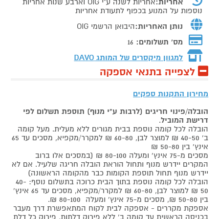
אחריות:
אחריות לשנה ע"י OIG וארבע שנות אחריות
נוספות על המנוע בכפוף לתעודת אחריות
נותן האחריות:
היבואן הרשמי OIG
מס' תשלומים:
16
למגוון מיקסרים של המותג
DAVO
לצפייה בתנאי אספקה
מחירון התקנות ספקים
הובלה/פינוי חריגים (לרבות ע"י מנוף) תוספת תשלום לפי
דרישת המוביל
.
הובלה לכל קומה נוספת בבית מגורים ללא מעלית. מעל קומה
ב' 40-50 ₪ למוצר לבן, 60-80 ₪ למקרר/מקפיא, מסכים עד 65
אינץ' בין 50-80 ₪
מסכים מ-75 אינץ' ומעלה 80-100 ₪ (במסכים אלו ברוב
המקרים יידרש מנוף ותחול הוראת הובלה חריגה שלעיל. אם לא
יידרש מנוף תחול תוספת הקומות כבר מהקומה הראשונה)
הובלה לכל קומה נוספת בתוך הבית כרוכה בתשלום נוסף: 40-
50 ₪ למוצר לבן, 60-80 ₪ למקרר/מקפיא, מסכים עד 65 אינץ'
בין 50-80 ₪, מסכים מ-75 אינץ' ומעלה 80-100 ₪.
אספקת מקררים - אספקה לבית לקוח המתאפשרת דרך מעבר
בכניסה הראשית עד קומה ב' ללא פירוק דלתות, פירוק כל דלת