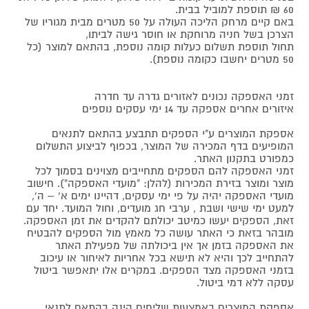
60 ₪ תוספת למוביל בבית.
באם קיים מרחק הליכה העולה על 50 מטרים מבית מגוריו של
הצרכן בשל חניה מרוחקת או חוסר גישה לביתו,
תחול תוספת תשלום כעלות קומה נוספת, בהתאם למוצר (כל
50 מטרים יחשבו כקומה נוספת).
זמני האספקה נכונים לאזורים גדרה עד חדרה
איזורים אחרים אספקה עד 14 ימי עסקים נוספים
אספקת המוצרים ע"י הספקים תתבצע בהתאם לתנאים
המופיעים בדף המכירה של המוצר, בכפוף לביצוע התשלום
כמפורט בתקנון האתר.
זמני האספקה להם הספקים מתחייבים מצוינים בסמוך לכל
מוצר ומוצר בזירת המכירות (להלן: "מועדי האספקה"). חישוב
מועדי האספקה יהיה על פי ימי עסקים, דהיינו ימים א' – ה',
למעט ימי שישי ושבת , ערבי חג מועדים, וחול המועד. יחד עם
זאת, הספקים יעשו כמיטב יכולתם להקדים את זמן האספקה.
מובהר בזאת כי האתר עושה כל מאמץ מול הספקים להבטיח
את האספקה בזמן אך אין ביכולתה של מפעילת האתר
להתחייב לכך והיא לא תישא בכל אחריות לאיחור או עיכוב
בזמני האספקה מצד הספקים. במקרים אלו יתאפשר ביטול
עסקה ללא דמי ביטול.
אספקת המוצרים באמצעות שליחים הינה בהתאם לתנאי