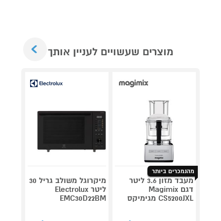
Next
מוצרים שעשויים לעניין אותך
מהנמכרים ביותר
מעבד מזון 3.6 ליטר
מיקרוגל משולב גריל 30
דגם Magimix
ליטר Electrolux
קומקו
CS5200JXL מגימיקס
EMC30D22BM
WK994W 