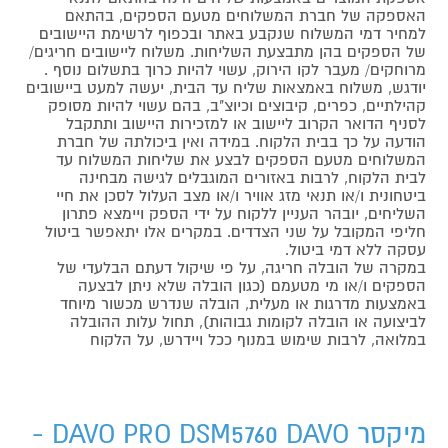
האספקה של חברת המשלוחים מטעם הספקים, בהתאם
למחיר דמי המשלוח שנקבע באתר ובכפוף לרשימת היישובים
של הספקים בהן מתבצעת השליחות. משלוח ליישובים חריגים/
מרוחקים/ מעבר לקו הירוק, עשוי להיות כרוך בתשלום נוסף .
יודגש, משלוח באמצאות שליח עד הבית, יעשה למעט ביישובים
קהילתיים, כפרים, קיבוצים וכיוצ"ב, בהם עשוי להיות מסופק
לסניף הדואר הקרוב ליישוב או למזכירות היישוב ותתקבל
הודעה על כך בבית הלקוח. במידה ואין ביכולתה של חברת
המשלוחים מטעם הספקים לבצע את שליחות המשלוח עד
לבית הלקוח, לרבות באזורים המוגבלים לגישה מבחינה
ביטחונית ו/או תנאי מזג אוויר ו/או מצב העלול לסכן את חיי
השליחים, יובהר העניין ללקוח על ידי הספק ויימצא פתרון
חליפי המקובל על שני הצדדים. במקרים אלו יתאפשר ביטול
עסקה ללא דמי ביטול.
במקרה של הובלה חריגה, על פי שיקול דעתם הבלעדי של
הספקים ו/או מי מטעמם (כגון הובלה שלא ניתן לבצעה
באמצעות מדרגות או מעלית, הובלה שנדרש מכשור מיוחד
לביצועה או הובלה לקומות גבוהות), תחול עלות ההובלה
במלואה, לרבות שימוש במנוף ככל ויידרש, על הלקוח
מיקסר DAVO PRO DSM5760 DAVO -