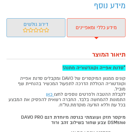
מידע נוסף
דירוג גולשים
מידע כללי ומאפיינים
תיאור המוצר
*סדנת אפייה וקונדטוריה מתנה!
קונים ממגוון המיקסרים של DAVO ומקבלים סדנת אפייה
וקונדטוריה הכוללת הדרכה לתפעול המכשיר בהנחיית שף
מוביל.
לקבלת ההטבה ולפרטים נוספים לחצו
כאן
התמונות להמחשה בלבד. החברה רשאית להפסיק את המבצע
בכל עת וללא הודעה מוקדמת.טל"ח.
מיקסר חזק ועוצמתי בגרסה מיוחדת דגם DAVO PRO
DSM5760 צבע שחור בשילוב זהב ורוד