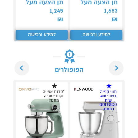
תן הצעה מעל
תן הצעה מעל
קנה 
1,245
1,653
ב-₪399
₪
₪
למידע ורכישה
למידע ורכישה
ל
Next
Previous
הפופולרים
תווי קנייה
*סדנת אפייה
בשווי 400
וקונדיטוריה
ש"ח
מתנה!
GOLF&CO
במתנה