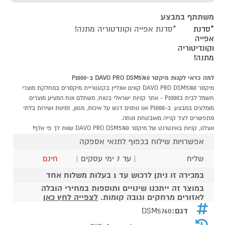
משתתף במבצע
*סדנת
*סדנת אפייה וקונדטוריה מתנה!
אפייה
וקונדיטוריה
מתנה!
למה כדאי לקנות מיקסר DAVO PRO DSM5760 ב-P1000
מיקסר DAVO PRO DSM5760 קונים אונליין בקטגוריית מיקסרים במחלקת מוצרי
חשמל לבית בP1000 - אתר קניות ישראלי בטוח, משתלם ונוח המציע מוצרים
מומלצים במבצע. ב-P1000 אנו נותנים דגש על איכות, מגוון, זמינות ושירות בלתי
מתפשרים לצד קנייה מאובטחת ונוחה.
אצלנו, קניות באינטרנט של מיקסר DAVO PRO DSM5760 שוות לך פי אלף!
אפשרויות שילוח בכפוף לתנאי אספקה
שליח
| עד 7 ימי עסקים |
חינם
במכירה זו ניתן לרכוש עד 1 בעלות משלוח אחד
במוצר זה ייתכנו שינויים ותוספות במחירי הובלה
לאזורים מרחקים וגובה קומות.
לצפייה לחץ כאן
דגם:
DSM5760