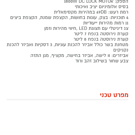
הספק: 1800W DC LOCK MOTOR
בסיס אלומיניום יציב ואיכותי
רמת רעש: 69DB במהירות מקסימאלית
4 תוכניות: בצק, עוגות בחושות, הקצפת שמנת, הקצפת ביצים
11 רמות מהירות ייעודיות
צג דיגיטלי עם תצוגת LED ,חיווי מהירות וזמן
קערת נירוסטה בנפח 7 ליטר
קערת נירוסטה בנפח 8 ליטר
מטחנת בשר כולל אביזר להכנת עוגיות, 3 דסקיות ואביזר להכנת
נקניקים
אביזרים: וו לישה, אביזר בחישה, מקציף, מגן התזה
צבע שחור בשילוב זהב ורוד
מפרט טכני