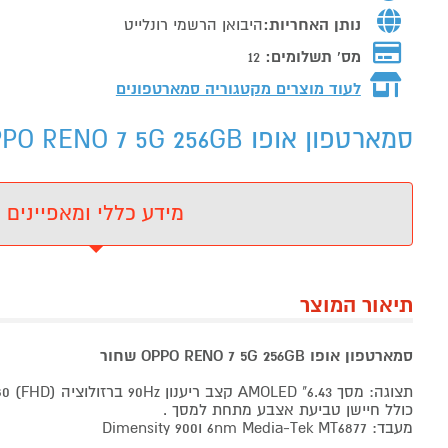
נותן האחריות:
היבואן הרשמי רונלייט
מס' תשלומים:
12
לעוד מוצרים מקטגוריה סמארטפונים
סמארטפון אופו OPPO RENO 7 5G 256GB שחור - מידע נוסף
מידע כללי ומאפיינים
תיאור המוצר
סמארטפון אופו OPPO RENO 7 5G 256GB שחור
תצוגה: מסך 6.43" AMOLED קצב ריענון 90Hz ברזולוציה 2400x1080 (FHD) וGorilla Glass 5
כולל חיישן טביעת אצבע מתחת למסך .
מעבד: 6nm Media-Tek MT6877 וDimensity 900