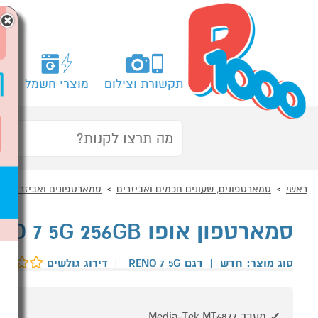
×
תקשורת וצילום
מוצרי חשמל
מח
ראשי
סמארטפונים, שעונים חכמים ואביזרים
סמארטפונים ואביזרים
סמארטפון אופו OPPO RENO 7 5G 256GB שחור
סוג מוצר: חדש
|
דגם RENO 7 5G
|
דירוג גולשים
מעבד Media-Tek MT6877