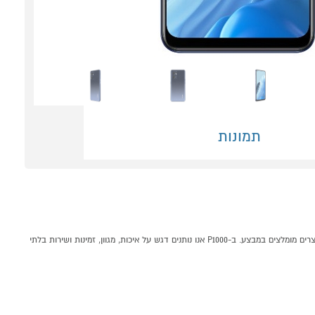
תמונות
סמארטפון אופו OPPO RENO 7 5G 256GB שחור קונים אונליין בקטגוריית סמארטפונים במחלקת סמארטפונים ואביזרים בP1000 - אתר קניות ישראלי בטוח, משתלם ונוח המציע מוצרים מומלצים במבצע. ב-P1000 אנו נותנים דגש על איכות, מגוון, זמינות ושירות בלתי