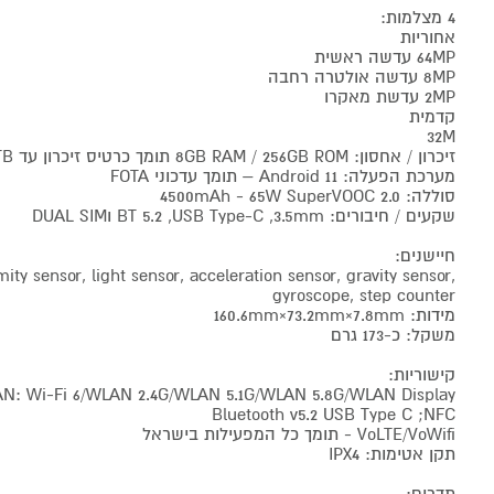
4 מצלמות:
אחוריות
64MP עדשה ראשית
8MP עדשה אולטרה רחבה
2MP עדשת מאקרו
קדמית
32M
זיכרון / אחסון: 8GB RAM / 256GB ROM תומך כרטיס זיכרון עד 1TB
מערכת הפעלה: Android 11 – תומך עדכוני FOTA
סוללה: 4500mAh - 65W SuperVOOC 2.0
שקעים / חיבורים: BT 5.2 ,USB Type-C ,3.5mm וDUAL SIM
חיישנים:
ty sensor, light sensor, acceleration sensor, gravity sensor,
gyroscope, step counter
מידות: 160.6mm×73.2mm×7.8mm
משקל: כ-173 גרם
קישוריות:
N: Wi-Fi 6/WLAN 2.4G/WLAN 5.1G/WLAN 5.8G/WLAN Display;
Bluetooth v5.2 USB Type C ;NFC
VoLTE/VoWifi - תומך כל המפעילות בישראל
תקן אטימות: IPX4