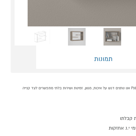
תמונות
מדף מעוצב דגם טינו מבית HOMAX קונים אונליין בקטגוריית מדפים במחלקת עיצוב הבית בP1000 - אתר קניות ישראלי בטוח, משתלם ונוח המציע מוצרים מומלצים במבצע. ב-P1000 אנו נותנים דגש על איכות, מגוון, זמינות ושירות בלתי מתפשרים לצד קנייה
 קבלתו
י י.נ אחזקות