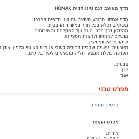
מדף מעוצב דגם טינו מבית HOMAX
מדף אחסון מרובע מעוצב עם שני מדפים במרכז.
משתלב נפלא בכל חדר במשרד או בבית,
מהסלון דרך חדרי הינה ועד למקלחת והשירותים.
מושלם לאחסון ולהצגת חפצי נוי.
שימושי, איכותי ויציב.
הארונית עשויה שבבית דחוסה בעובי 18 מ"מ בציפוי מלמין יצוק באיכות גבוהה.
הערכה כוללת אמצעי תליה מתאימים לקיר בלוקים.
צבעים:
לבן
אגוז
מפרט טכני
פרטים נוספים
מפרט המוצר
מידות:
גובה: כ- 44 ס"מ