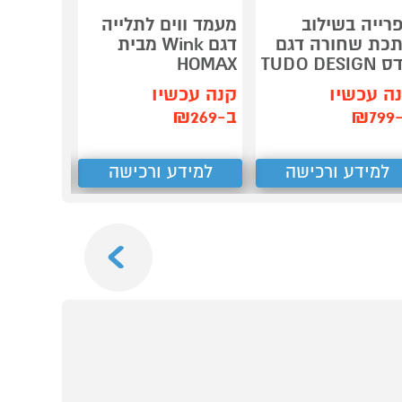
רייה בשילוב
מעמד ווים לתלייה
מדף דגם
כת שחורה דגם
דגם Wink מבית
73
TUDO DESIG
HOMAX
HOMAX
ה עכשיו
קנה עכשיו
קנה עכשיו
₪7
ב-₪269
למידע ורכישה
למידע ורכישה
למידע
Next