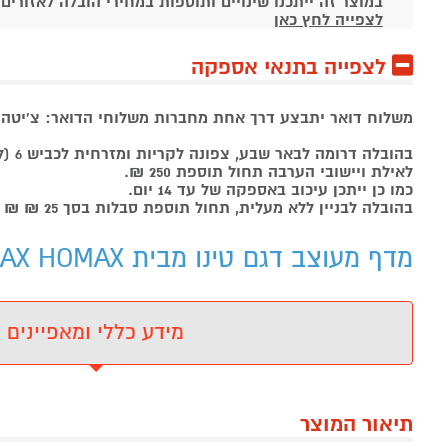
במוצר זה ייתכנו שינויים ותוספות במחירי הובלה לאזורים
לצפייה לחץ כאן
לצפייה בתנאי אספקה
משלוח דואר יתבצע דרך אחת מחברות משלוחי הדואר: צ'יטה , 
בהובלה דרומה לבאר שבע, צפונה לקריות ומזרחית לכביש 6 (למעט יישובי ירושלים ומודיעין) תחול תוספת של 99 ₪.
לאילת ויישובי הערבה תחול תוספת 250 ₪.
כמו כן ייתכן עיכוב באספקה של עד 14 יום.
בהובלה לבניין ללא מעלית, תחול תוספת סבלות בסך 25 ₪ ₪ לכל קומה ישירות למוביל.
מדף מעוצב דגם טינו מבית HOMAX HOMAX - מידע נוסף
מידע כללי ומאפיינים
תיאור המוצר