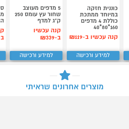
5 מדפים מעוצב
ספ
כוננית חזקה
שחור עץ עומס 250
מת
במיוחד ממתכת
ק"ג למדף
הדס N
כוללת 4 מדפים
160*80*40
קנה עכשיו
קנ
קנה עכשיו ב-₪119
ב-₪339
ב-99
למידע ורכישה
למידע ורכישה
מוצרים אחרונים שראיתי