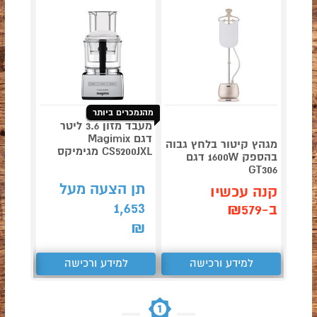
מהנמכרים ביותר
מעבד מזון 3.6 ליטר
טוסטר
דגם Magimix
מגהץ קיטור בלחץ גבוה
מתחלפ
CS5200JXL מגימיקס
בהספק 1600W דגם
-1367
GT306
129
₪
תן הצעה מעל
קנה עכשיו
קנה 
1,653
ב-₪579
ב-₪97
₪
למידע ורכישה
למידע ורכישה
ל