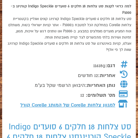
למה כדאי לקנות סט צלחות 18 חלקים 6 סועדים Indigo Speckle קורנינג ב-
P1000
סט צלחות 18 חלקים 6 סועדים Indigo Speckle קורנינג קונים אונליין בקטגוריית
צלחות Corelle במחלקת הכל למטבח בP1000 - אתר קניות ישראלי בטוח, משתלם
ונוח המציע מוצרים מומלצים במבצע. ב-P1000 אנו נותנים דגש על איכות, מגוון,
זמינות ושירות בלתי מתפשרים לצד קנייה מאובטחת ונוחה.
אצלנו, קניות באינטרנט של סט צלחות 18 חלקים 6 סועדים Indigo Speckle קורנינג
שוות לך פי אלף!
דגם:
11618g
אחריות:
12 חודשים
נותן האחריות:
היבואן הרשמי שקל בע"מ
מס' תשלומים:
12
למגוון צלחות Corelle של המותג
Corelle קורל
סט צלחות 18 חלקים 6 סועדים Indigo
Speckle קורנינגסט צלחות 18 חלקים 6