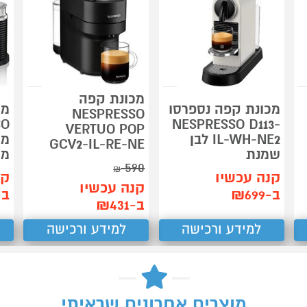
מכונת קפה
מכונת קפה נספרסו
מכ
NESPRESSO
NESPRESSO D113-
VERTUO POP
IL-WH-NE2 לבן
מי
GCV2-IL-RE-NE
שמנת
מק
590
₪
קנה עכשיו
קנ
קנה עכשיו
ב-₪699
ב-90
ב-₪431
למידע ורכישה
למידע ורכישה
מוצרים אחרונים שראיתי