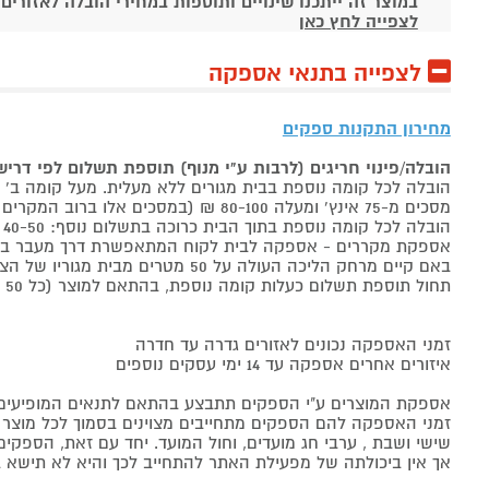
במוצר זה ייתכנו שינויים ותוספות במחירי הובלה לאזורים
לצפייה לחץ כאן
לצפייה בתנאי אספקה
מחירון התקנות ספקים
הובלה/פינוי חריגים (לרבות ע"י מנוף) תוספת תשלום לפי דרי
הובלה לכל קומה נוספת בבית מגורים ללא מעלית. מעל קומה ב' 40-50 ₪ למוצר לבן, 60-80 ₪ למקרר/מקפיא, מסכים עד 65 אינץ' בין 50-80 ₪
מסכים מ-75 אינץ' ומעלה 80-100 ₪ (במסכים אלו ברוב המקרים יידרש מנוף ותחול הוראת הובלה חריגה שלעיל. אם לא יידרש מנוף תחול תוספת הקומות כבר מהקומה הראשונה)
הובלה לכל קומה נוספת בתוך הבית כרוכה בתשלום נוסף: 40-50 ₪ למוצר לבן, 60-80 ₪ למקרר/מקפיא, מסכים עד 65 אינץ' בין 50-80 ₪, מסכים מ-75 אינץ' ומעלה 80-100 ₪.
אספקת מקררים - אספקה לבית לקוח המתאפשרת דרך מעבר בכניסה הראשית עד
באם קיים מרחק הליכה העולה על 50 מטרים מבית מגוריו של הצרכן בשל חניה מרוחקת או חוסר גישה לביתו,
תחול תוספת תשלום כעלות קומה נוספת, בהתאם למוצר (כל 50 מטרים יחשבו כקומה נוספת).
זמני האספקה נכונים לאזורים גדרה עד חדרה
איזורים אחרים אספקה עד 14 ימי עסקים נוספים
אספקת המוצרים ע"י הספקים תתבצע בהתאם לתנאים המופיעים ב
זמני האספקה להם הספקים מתחייבים מצוינים בסמוך לכל מוצר ומו
שישי ושבת , ערבי חג מועדים, וחול המועד. יחד עם זאת, הספ
אך אין ביכולתה של מפעילת האתר להתחייב לכך והיא לא תישא ב