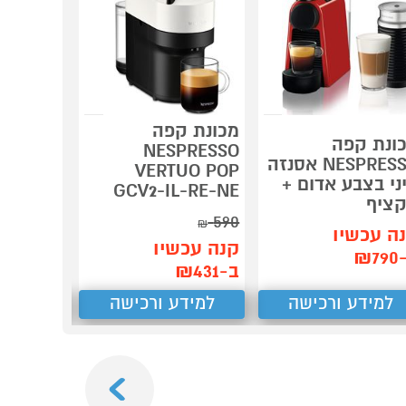
מכונת קפה
ונת קפה
מכונת ק
NESPRESSO
NESPRESSO אסנזה
חלב ארוצ
VERTUO POP
ני בצבע אדום +
PRESSO
GCV2-IL-RE-NE
ציף
Essenza
590
₪
ה עכשיו
קנה עכש
קנה עכשיו
₪7
ב-₪790
ב-₪431
למידע ורכישה
למידע ורכישה
למידע
Next