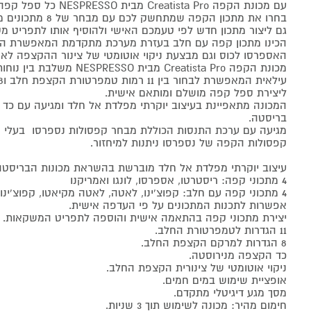
עם מכונת הקפה Creatista Pro מבית NESPRESSO כל ספל קפה הוא יצירת אומנות!
בחרו את מתכון הקפה שמ
גם ליצור מתכון חדש לפי טעמכם האישי ולהוסיף אותו לתפריט מ
הכינו מתכון קפה עם חלב בעזרת מערכת מתקדמת המאפשרת הקצ
האספרסו לכוס וגם מבצעת ניקוי אוטומטי של צינור ההקצפה לאח
מכונת הקפה Creatista Pro מבית O
ליצירת ספל קפה מושלם ומותאם אישית.
המכונה מתאפיינת בעיצוב יוקרתי מפלדת אל חלד ומגיעה עם כד 
בריסטה.
מגיעה עם ערכת התנסות הכוללת מבחר קפסולות נספרסו בעלי פרו
קפסולות הקפה של נספרסו ניתנות למיחזור.
עיצוב יוקרתי מפלדת אל חלד מוברשת בהשראת מכונות הבריסטה
4 מתכוני קפה: ריסטרטו, אספרסו, לונגו ואמריקנו
4 מתכוני קפה עם חלב: קפוצ'ינו, לאטה, לאטה מקיאטו, קפוצ'ינו מעודן
אפשרות לתכנות המתכונים על פי העדפה אישית.
יצירת מתכוני קפה בהתאמה אישית והוספה לתפריט המשקאות.
11 הגדרות לטמפרטורת החלב.
8 הגדרות למרקם הקצפת החלב.
כד הקצפה מנירוסטה.
ניקוי אוטומטי של צינורית הקצפת החלב.
אופציית שימוש במים חמים.
מסך מגע דיגיטלי מתקדם.
חימום מהיר: מכונה לשימוש תוך 3 שניות.