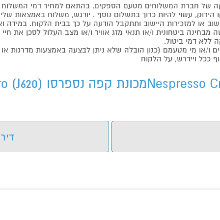
 של חברת המשלוחים מטעם הספקים, בהתאם למחיר דמי המשלוח ש
הירוק, עשוי להיות כרוך בתשלום נוסף . יודגש, משלוח באמצאות שליח
ליישוב או למזכירות היישוב ותתקבל הודעה על כך בבית הלקוח. במיד
בחינה ביטחונית ו/או תנאי מזג אוויר ו/או מצב העלול לסכן את חיי ה
 ללא דמי ביטול.
ו/או מי מטעמם (כגון הובלה שלא ניתן לבצעה באמצעות מדרגות או 
ף ככל ויידרש, על הלקוח
דירו