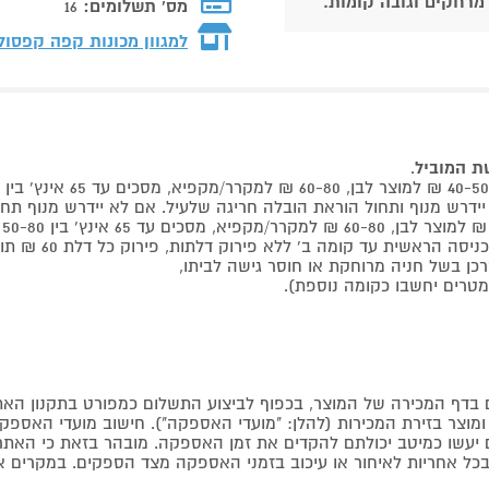
 מרחקים וגובה קומות.
מס' תשלומים:
16
למגוון מכונות קפה קפסו
שת המוביל
.
 קומה ב' ללא פירוק דלתות, פירוק כל דלת 60 ₪ תוספת למוביל בבית.
דף המכירה של המוצר, בכפוף לביצוע התשלום כמפורט בתקנון האת
צר בזירת המכירות (להלן: "מועדי האספקה"). חישוב מועדי האספקה יה
קים יעשו כמיטב יכולתם להקדים את זמן האספקה. מובהר בזאת כי ה
כל אחריות לאיחור או עיכוב בזמני האספקה מצד הספקים. במקרים א