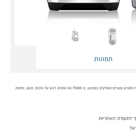
תמונות
מכונת קפה נספרסו (J620) Nespresso Creatista Pro קונים אונליין בקטגוריית מכונות קפה קפסולות במחלקת מכונות קפה ומוצריו בP1000 - אתר קניות ישראלי בטוח, משתלם ונוח המציע מוצרים מומלצים במבצע. ב-P1000 אנו נותנים דגש על איכות, מגוון, זמינות
 לתעודת האחריות
אל