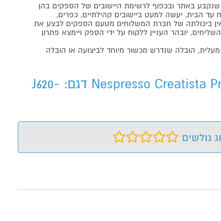
נקבע באתר ובכפוף לרשימת היישובים של הספקים בהן
 עד הבית, יעשה למעט ביישובים קהילתיים, כפרים,
ה ואין ביכולתה של חברת המשלוחים מטעם הספקים לבצע את
שליחים, יובהר העניין ללקוח על ידי הספק ויימצא פתרון
מעלית, הובלה שנדרש מכשור מיוחד לביצועה או הובלה
מכונת קפה נספרסו (J620) Nespresso Creatista Proמכונת קפה נספרסו (J620) Nespresso Creatista Pro דגם: J620-
ג גולשים