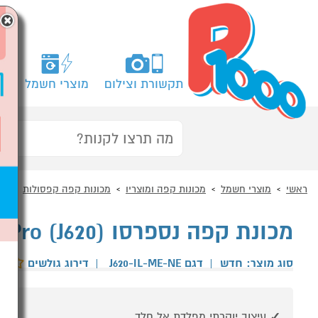
×
תקשורת וצילום
מוצרי חשמל
מח
ראשי
מוצרי חשמל
מכונות קפה ומוצריו
מכונות קפה קפסולות
מכונת קפה נספרסו (J620) Nespresso Creatista Pro
סוג מוצר: חדש
|
דגם J620-IL-ME-NE
|
דירוג גולשים
עיצוב יוקרתי מפלדת אל חלד