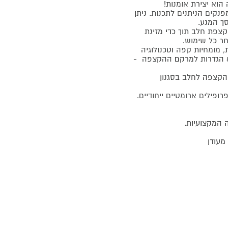
תחשק לכם עם מבחר של 8 מתכונים מפנקים הניתנים לתכנות. ניתן
סך המגע.
פת חלב תוך כדי מזיגת
ר כל שימוש.
NESPRESS משלבת בין נוחות, מומחיות קפה וטכנולוגיה
עילאית המאפשרת לבחור בין 11 רמות טמפרטורת הקצפת חלב ו8 הגדרות למרקם ההקצפה -
הקצפה לחלב בסגנון
פילים ארומטיים ייחודיים.
 המקצועיות.