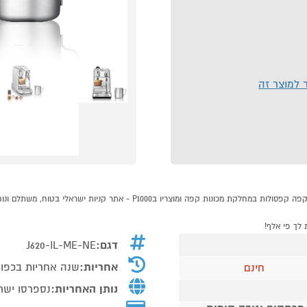
ר למוצר זה
דגם:
J620-IL-ME-NE
אחריות:
שנה אחריות בכפוף
חינם
נותן האחריות:
נספרסו ישר