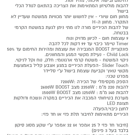
לחימום ובישול איכותי, מהיר ונוח.
להבות מולטיזון המתאימות את הצריכה בהתאם לגודל הכלי
בישול
מחוון חום שיורי - אין לחשוש יותר מכוויות ממשטח שעדיין לא
התקרר. מחוון ה-H
של להבות הכיריים מורה לנו מתי ניתן לגעת במשטח הקרמי
בבטחה.
9 עוצמות חום - לכיוון מדויק ונוח
Timer טיימר כיבוי עד 99 דקות לכל להבה
פונקציית BOOST המגבירה את עוצמת ומהירות החימום עד 50%
Child Lock - נעילת מקשי המגע והמחוונים.
ניקוי המשטח - משטח קרמי ארגונומי: חלק, נוח וקל לניקוי.
Slider Touch -הפעלת הכיריים במגע אצבע קליל באמצעות
מקשי טאץ' וקביעת עוצמת בישול ע"י סליידר
מפרט טכני:
הספק מקסימלי של הכירה :7200W
להבות 220 מ"מ : 2350W מצב 2600W BOOST
להבות 140 מ"מ : 1250W מצב 1500W BOOST
מערכת בטיחותי המכבה את הכיריים במקרה ונשכח ודולקות
תצוגת LED
לחצן כיבוי/הפעלה
הכיריים מתאימות לחיבור תלת פזי או חד פזי:
(חיבור חד פזי ל 25 אמפר או 32 אמפר ע"י שקע מסוג סיקון
בלבד בעל 3 פינים)