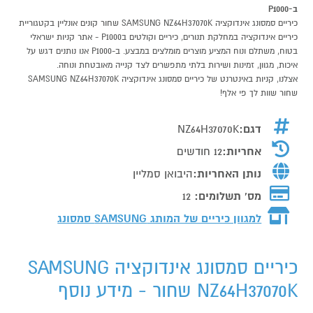
ב-P1000
כיריים סמסונג אינדוקציה SAMSUNG NZ64H37070K שחור קונים אונליין בקטגוריית
כיריים אינדוקציה במחלקת תנורים, כיריים וקולטים בP1000 - אתר קניות ישראלי
בטוח, משתלם ונוח המציע מוצרים מומלצים במבצע. ב-P1000 אנו נותנים דגש על
איכות, מגוון, זמינות ושירות בלתי מתפשרים לצד קנייה מאובטחת ונוחה.
אצלנו, קניות באינטרנט של כיריים סמסונג אינדוקציה SAMSUNG NZ64H37070K
שחור שוות לך פי אלף!
דגם:
NZ64H37070K
אחריות:
12 חודשים
נותן האחריות:
היבואן סמליין
מס' תשלומים:
12
למגוון כיריים של המותג
SAMSUNG סמסונג
כיריים סמסונג אינדוקציה SAMSUNG
NZ64H37070K שחור - מידע נוסף