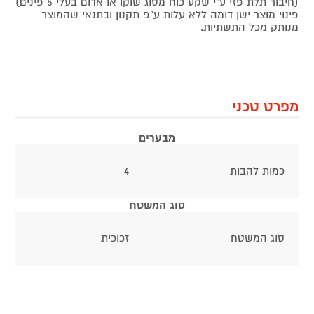
(חיבור תלת פזי ע"י שקע כוח מסוג שוקו או אדום בעלי 5 פינים)
פינוי מוצר ישן דומה ללא עלות ע"פ תקנון ובתנאי שהמוצר
מנותק מכל התשתיות.
מפרט טכני
מבערים
כמות להבות
4
סוג המשטח
סוג המשטח
זכוכית