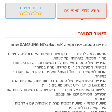
דירוג גולשים
מידע כללי ומאפיינים
תיאור המוצר
כיריים סמסונג אינדוקציה SAMSUNG NZ64H37070K שחור
סמסונג גאה להציג כיריים קרמיות בשיטת האינדוקציה לחימום
מהיר, חסכוני, בטיחותי וקל לניקוי.
הכיריים של סמסונג מציעות לכם משטח עבודה מרהיב ונוח
לבישול. הפעלת הכיריים קלילה ונוחה במיוחד
הודות למקשי ה-Smart Touch ומעניקים להן מראה יוקרתי
במיוחד.
הכיריים האינדוקציה של סמסונג בטוחות יותר. אופציות הגנה
כמו Child Lock ו-Shut Off מונעים כוויות
וגלישת המאכלים אל פני הכיריים או שפשוט תשכחו לכבות את
הכיריים, הכיריים יכבו את עצמם.
תכונות:
משטח קרמי - משטח זכוכית קרמית איכותית עם 4 להבות
אינדוקציה בגדלים שונים