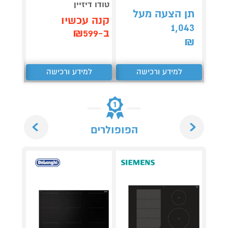
טודו דיזיין
3,990
תן הצעה מעל
קנה עכשיו
1,043
קנה 
ב-₪599
ב-₪3,851
₪
למידע ורכישה
למידע ורכישה
ל
Next
Previous
הפופולרים