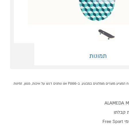
תמונות
סקייטבורד RETROSPEC ALAMEDA MARINE ISOMETRIC 21 קונים אונליין בקטגוריית רולרבליידים וסקייטבורדים במחלקת גלגלים בP1000 - אתר קניות ישראלי בטוח, משתלם ונוח המציע מוצרים מומלצים במבצע. ב-P1000 אנו נותנים דגש על איכות, מגוון, זמינות
ALAMEDA MA
 קבלתו
Free 