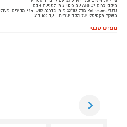
צירי אלומיניום 5.5'' (14 ס"מ) עם קרבון Kingpin
מיסבי כרום ABEC7 עם כיסוי גומי למניעת אבק
גלגלי Retrospec גודל 52*32 מ"מ, בדרגת קושי 95a מהירים ומעולים לטריקים
משקל מקסימלי של הסקייטר/ית - עד 100 ק"ג
מפרט טכני
Previous