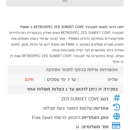
למה כדאי לקנות לונגבורד RETROSPEC ZED SUNSET COVE ב-P1000
לונגבורד RETROSPEC ZED SUNSET COVE קונים אונליין בקטגוריית רולרבליידים
וסקייטבורדים במחלקת גלגלים בP1000 - אתר קניות ישראלי בטוח, משתלם ונוח
המציע מוצרים מומלצים במבצע. ב-P1000 אנו נותנים דגש על איכות, מגוון, זמינות
ושירות בלתי מתפשרים לצד קנייה מאובטחת ונוחה.
אצלנו, קניות באינטרנט של לונגבורד RETROSPEC ZED SUNSET COVE שוות לך
פי אלף!
אפשרויות שילוח בכפוף לתנאי אספקה
שליח
| עד 7 ימי עסקים |
חינם
במכירה זו ניתן לרכוש עד 1 בעלות משלוח אחד
דגם:
ZED SUNSET COVE
אחריות:
שלמות המוצר בעת קבלתו
נותן האחריות:
היבואן הרשמי Free Sport
מס' תשלומים:
16