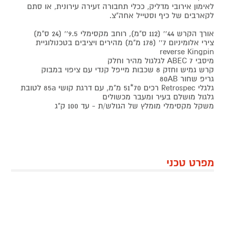
לאימון אירובי מדליק, ככלי תחבורה זעירה עירונית, או סתם
לקארבים של כיף וסטייל אחה"צ.
אורך הקרש 44'' (112 ס"מ), רוחב מקסימלי 9.5'' (24 ס"מ)
צירי אלומיניום 7'' (178 מ"מ) מהירים ויציבים בטכנולוגיית
reverse Kingpin
מיסבי ABEC 7 לגלגול מהיר וחלק
קרש גמיש וחזק 8 שכבות מייפל קנדי עם ציפוי במבוק
גריפ שחור 80AB
גלגלי Retrospec רכים 70*51 מ"מ, עם דרגת קושי 85a לטובת
גלגול מושלם בעיר ומעבר מכשולים
משקל מקסימלי מומלץ של הגולש/ת - עד 100 ק"ג
מפרט טכני