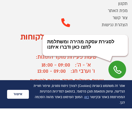
תקנון
מפת האתר
צור קשר
הצהרת נגישות
מוקד הזמנות ושירות לקוחות
03-9545370
שעות פעילות מוקד הזמנות:
א' - ה':
09:00 - 18:00
ו' וערבי חג:
09:00 - 13:00
שעות פעילות מוקד שירות לקוחות:
אתר זה משתמש בעוגיות (Cookies) לצורך ניתוח נתונים, שיפור חוויית
א' - ד':
09:00 - 16:30
הגלישה, שיווק והתאמת תוכן פרסומי, בהתאם למדיניות הפרטיות
ה :
09:00 - 16:00
אישור
המפורסמת באתר ובקישור
כאן
. המשך השימוש באתר מהווה הסכמה
חול המועד
09:00 - 15:00
לכך.
?
יצירת קשר/ביטול הזמנה