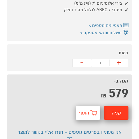
צירי אלומיניום "7 (178 מ"מ)
מיסבי ABEC 7 לגלגול מהיר וחלק
מאפיינים נוספים
משלוח ותנאי אספקה
כמות
-
+
קנה ב-
579
₪
קניה
הוסף
מהירה
לסל
אני מעוניין בפרטים נוספים - חזרו אליי בקשר למוצר
זה