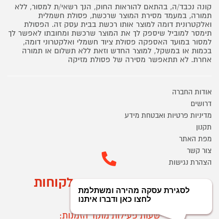
קונה נכבד/ה, בהתאם להוראות החוק, הנך רשאי/ת למסור, ללא
תמורה, במעמד מסירת המוצר שרכשת, פסולת חשמלית
ואלקטרונית דומה למוצר אותו רכשת בבית עסק זה. הפסולת
תימסר למוביל שיספק לך את המוצר שרכשת ומחובתו לאפשר לך
למסור במועד האספקה פסולת ציוד חשמלי ואלקטרוני דומה,
בכמות או במשקל, למוצר החדש וזאת ללא תשלום או תמורה
אחרת. לא תתאפשר מסירה של פסולת מזיקה
אודות החברה
דרושים
מדיניות פרטיות ואבטחת מידע
תקנון
מפת האתר
צור קשר
הצהרת נגישות
מוקד הזמנות ושירות לקוחות
03-9545370
שעות פעילות מוקד הזמנות: