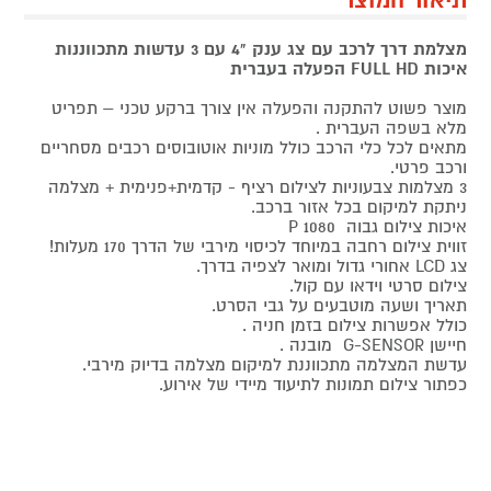
תיאור המוצר
מצלמת דרך לרכב עם צג ענק "4 עם 3 עדשות מתכווננות
איכות FULL HD הפעלה בעברית
מוצר פשוט להתקנה והפעלה אין צורך ברקע טכני – תפריט
מלא בשפה העברית .
מתאים לכל כלי הרכב כולל מוניות אוטובוסים רכבים מסחריים
ורכב פרטי.
3 מצלמות צבעוניות לצילום רציף - קדמית+פנימית + מצלמה
ניתקת למיקום בכל אזור ברכב.
איכות צילום גבוה P 1080
זווית צילום רחבה במיוחד לכיסוי מירבי של הדרך 170 מעלות!
צג LCD אחורי גדול ומואר לצפיה בדרך.
צילום סרטי וידאו עם קול.
תאריך ושעה מוטבעים על גבי הסרט.
כולל אפשרות צילום בזמן חניה .
חיישן G-SENSOR מובנה .
עדשת המצלמה מתכווננת למיקום מצלמה בדיוק מירבי.
כפתור צילום תמונות לתיעוד מיידי של אירוע.