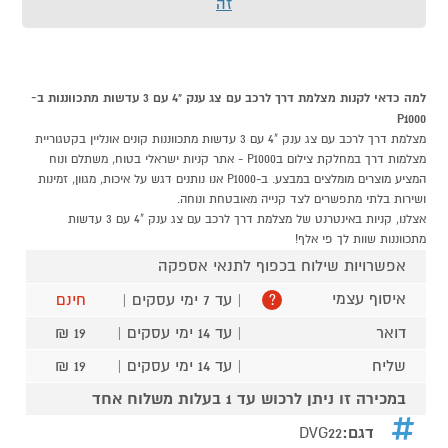
זה
למה כדאי לקנות מצלמת דרך לרכב עם צג ענק "4 עם 3 עדשות מתכווננות ב-
P1000
מצלמת דרך לרכב עם צג ענק "4 עם 3 עדשות מתכווננות קונים אונליין בקטגוריית
מצלמות דרך במחלקת צילום בP1000 - אתר קניות ישראלי בטוח, משתלם ונוח
המציע מוצרים מומלצים במבצע. ב-P1000 אנו נותנים דגש על איכות, מגוון, זמינות
ושירות בלתי מתפשרים לצד קנייה מאובטחת ונוחה.
אצלנו, קניות באינטרנט של מצלמת דרך לרכב עם צג ענק "4 עם 3 עדשות
מתכווננות שוות לך פי אלף!
אפשרויות שילוח בכפוף לתנאי אספקה
איסוף עצמי
| עד 7 ימי עסקים |
חינם
?
דואר
| עד 14 ימי עסקים |
19 ₪
שליח
| עד 14 ימי עסקים |
19 ₪
במכירה זו ניתן לרכוש עד 1 בעלות משלוח אחד
דגם:
DVG22