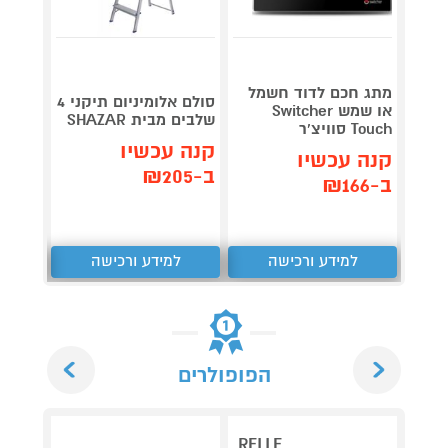
מתג חכם לדוד חשמל
מתג ח
סולם אלומיניום תיקני 4
או שמש Switcher
שלבים מבית SHAZAR
Touch סוויצ'ר
Runner 55 
קנה עכשיו
קנה עכשיו
קנה 
ב-₪205
ב-₪166
ב-₪148
למידע ורכישה
למידע ורכישה
ל
Next
Previous
הפופולרים
RELLE