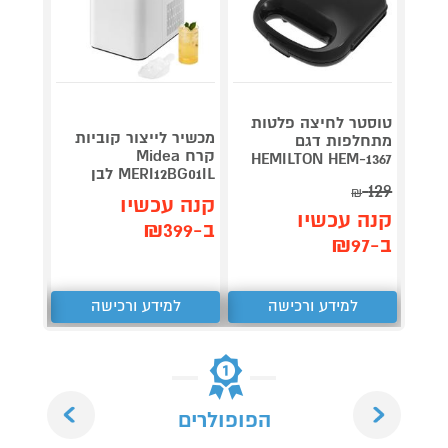
טוסטר לחיצה פלטות
מכשיר לייצור קוביות
מתחלפות דגם
Roller
קרח Midea
plete
HEMILTON HEM-1367
MERI12BG01IL לבן
3,990
129
₪
קנה עכשיו
קנה עכשיו
קנה 
ב-₪399
ב-₪97
ב-₪3,851
למידע ורכישה
למידע ורכישה
ל
Next
Previous
הפופולרים