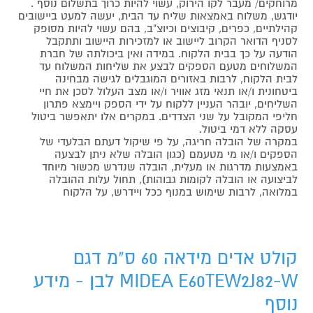
מרוחקים/ מעבר לקו הירוק, עשוי להיות כרוך בתשלום נוסף .
יודגש, משלוח באמצאות שליח עד הבית, יעשה למעט ביישובים
קהילתיים, כפרים, קיבוצים וכיוצ"ב, בהם עשוי להיות מסופק
לסניף הדואר הקרוב ליישוב או למזכירות היישוב ותתקבל
הודעה על כך בבית הלקוח. במידה ואין ביכולתה של חברת
המשלוחים מטעם הספקים לבצע את שליחות המשלוח עד
לבית הלקוח, לרבות באזורים המוגבלים לגישה מבחינה
ביטחונית ו/או תנאי מזג אוויר ו/או מצב העלול לסכן את חיי
השליחים, יובהר העניין ללקוח על ידי הספק ויימצא פתרון
חליפי המקובל על שני הצדדים. במקרים אלו יתאפשר ביטול
עסקה ללא דמי ביטול.
במקרה של הובלה חריגה, על פי שיקול דעתם הבלעדי של
הספקים ו/או מי מטעמם (כגון הובלה שלא ניתן לבצעה
באמצעות מדרגות או מעלית, הובלה שנדרש מכשור מיוחד
לביצועה או הובלה לקומות גבוהות), תחול עלות ההובלה
במלואה, לרבות שימוש במנוף ככל ויידרש, על הלקוח
קולט אדים מידאה 60 ס"מ דגם
MIDEA E60TEW2J82-W לבן - מידע
נוסף