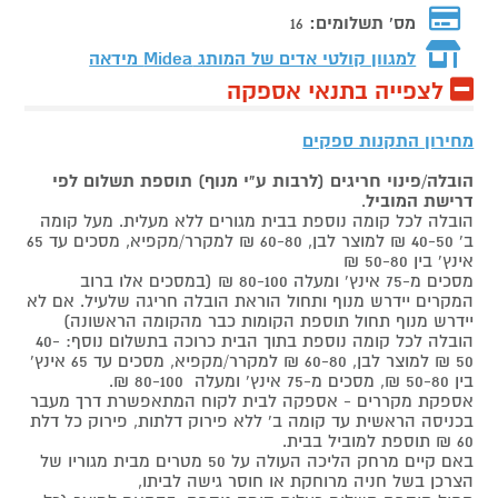
מס' תשלומים:
16
למגוון קולטי אדים של המותג
Midea מידאה
לצפייה בתנאי אספקה
מחירון התקנות ספקים
הובלה/פינוי חריגים (לרבות ע"י מנוף) תוספת תשלום לפי
דרישת המוביל
.
הובלה לכל קומה נוספת בבית מגורים ללא מעלית. מעל קומה
ב' 40-50 ₪ למוצר לבן, 60-80 ₪ למקרר/מקפיא, מסכים עד 65
אינץ' בין 50-80 ₪
מסכים מ-75 אינץ' ומעלה 80-100 ₪ (במסכים אלו ברוב
המקרים יידרש מנוף ותחול הוראת הובלה חריגה שלעיל. אם לא
יידרש מנוף תחול תוספת הקומות כבר מהקומה הראשונה)
הובלה לכל קומה נוספת בתוך הבית כרוכה בתשלום נוסף: 40-
50 ₪ למוצר לבן, 60-80 ₪ למקרר/מקפיא, מסכים עד 65 אינץ'
בין 50-80 ₪, מסכים מ-75 אינץ' ומעלה 80-100 ₪.
אספקת מקררים - אספקה לבית לקוח המתאפשרת דרך מעבר
בכניסה הראשית עד קומה ב' ללא פירוק דלתות, פירוק כל דלת
60 ₪ תוספת למוביל בבית.
באם קיים מרחק הליכה העולה על 50 מטרים מבית מגוריו של
הצרכן בשל חניה מרוחקת או חוסר גישה לביתו,