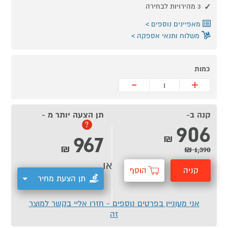
3 מהירויות לבחירה
מאפיינים נוספים
משלוח ותנאי אספקה
כמות
-
+
קנה ב-
תן הצעה יותר מ -
906
?
967
₪
₪
1,390 ₪
או
קניה
הוסף
תן הצעת מחיר
מהירה
לסל
אני מעוניין בפרטים נוספים - חזרו אליי בקשר למוצר
זה