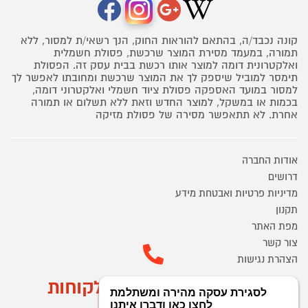
קונה נכבד/ה, בהתאם להוראות החוק, הנך רשאי/ת למסור, ללא
תמורה, במעמד מסירת המוצר שרכשת, פסולת חשמלית
ואלקטרונית דומה למוצר אותו רכשת בבית עסק זה. הפסולת
תימסר למוביל שיספק לך את המוצר שרכשת ומחובתו לאפשר לך
למסור במועד האספקה פסולת ציוד חשמלי ואלקטרוני דומה,
בכמות או במשקל, למוצר החדש וזאת ללא תשלום או תמורה
אחרת. לא תתאפשר מסירה של פסולת מזיקה
אודות החברה
דרושים
מדיניות פרטיות ואבטחת מידע
תקנון
מפת האתר
צור קשר
הצהרת נגישות
מוקד הזמנות ושירות לקוחות