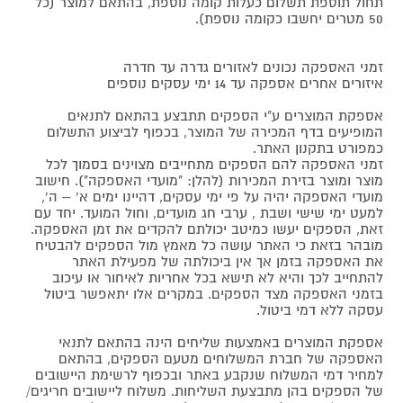
תחול תוספת תשלום כעלות קומה נוספת, בהתאם למוצר (כל
50 מטרים יחשבו כקומה נוספת).
זמני האספקה נכונים לאזורים גדרה עד חדרה
איזורים אחרים אספקה עד 14 ימי עסקים נוספים
אספקת המוצרים ע"י הספקים תתבצע בהתאם לתנאים
המופיעים בדף המכירה של המוצר, בכפוף לביצוע התשלום
כמפורט בתקנון האתר.
זמני האספקה להם הספקים מתחייבים מצוינים בסמוך לכל
מוצר ומוצר בזירת המכירות (להלן: "מועדי האספקה"). חישוב
מועדי האספקה יהיה על פי ימי עסקים, דהיינו ימים א' – ה',
למעט ימי שישי ושבת , ערבי חג מועדים, וחול המועד. יחד עם
זאת, הספקים יעשו כמיטב יכולתם להקדים את זמן האספקה.
מובהר בזאת כי האתר עושה כל מאמץ מול הספקים להבטיח
את האספקה בזמן אך אין ביכולתה של מפעילת האתר
להתחייב לכך והיא לא תישא בכל אחריות לאיחור או עיכוב
בזמני האספקה מצד הספקים. במקרים אלו יתאפשר ביטול
עסקה ללא דמי ביטול.
אספקת המוצרים באמצעות שליחים הינה בהתאם לתנאי
האספקה של חברת המשלוחים מטעם הספקים, בהתאם
למחיר דמי המשלוח שנקבע באתר ובכפוף לרשימת היישובים
של הספקים בהן מתבצעת השליחות. משלוח ליישובים חריגים/