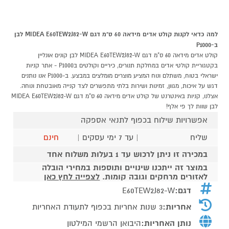
למה כדאי לקנות קולט אדים מידאה 60 ס"מ דגם MIDEA E60TEW2J82-W לבן
ב-P1000
קולט אדים מידאה 60 ס"מ דגם MIDEA E60TEW2J82-W לבן קונים אונליין
בקטגוריית קולטי אדים במחלקת תנורים, כיריים וקולטים בP1000 - אתר קניות
ישראלי בטוח, משתלם ונוח המציע מוצרים מומלצים במבצע. ב-P1000 אנו נותנים
דגש על איכות, מגוון, זמינות ושירות בלתי מתפשרים לצד קנייה מאובטחת ונוחה.
אצלנו, קניות באינטרנט של קולט אדים מידאה 60 ס"מ דגם MIDEA E60TEW2J82-W
לבן שוות לך פי אלף!
אפשרויות שילוח בכפוף לתנאי אספקה
שליח
| עד 7 ימי עסקים |
חינם
במכירה זו ניתן לרכוש עד 1 בעלות משלוח אחד
במוצר זה ייתכנו שינויים ותוספות במחירי הובלה
לאזורים מרחקים וגובה קומות.
לצפייה לחץ כאן
דגם:
E60TEW2J82-W
אחריות:
3 שנות אחריות בכפוף לתעודת האחריות
נותן האחריות:
היבואן הרשמי המילטון