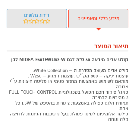
דירוג גולשים
מידע כללי ומאפיינים
תיאור המוצר
קולט אדים מידאה 60 ס"מ דגם MIDEA E60TEW2J82-W לבן
קולט אדים מעוצב מסדרת ה – White Collection.
עוצמת יניקה – 800 מק״ש ,עוצמת המנוע – W250 .
מותאם לשימוש באמצעות מחזור פנימי או פליטה חיצונית ע״י
ארובה
פאנל פיקוד חכם הפועל בטכנולוגיית FULL TOUCH CONTROL
3 מהירויות לבחירה
תאורת הלוגן כפולה באמצעות 2 נורות בהספק של 1.5W כל
אחת
פילטר אלומיניום לסינון פסולת בעל 3 שכבות הניתנות לרחיצה
קלה ונוחה