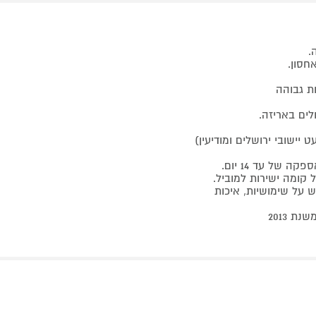
.
לים באריזה.
לבאר שבע, צפונה לקריות ומזרחית לכביש 6 (למעט יישובי ירושלים ומודיעין)
גש על שימושיות, איכות