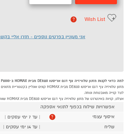
Wish List
?
אני מעוניין בפרטים נוספים - חזרו אליי בקש
למה כדאי לקנות מזנון טלוויזיה צף דגם אריסטו DE8110 מבית HOMAX ב-P1000
לצד קנייה מאובטחת ונוחה.
אצלנו, קניות באינטרנט של מזנון טלוויזיה צף דגם אריסטו DE8110 מבית HOMAX שוות לך פי אלף!
אפשרויות שילוח בכפוף לתנאי אספקה
איסוף עצמי
| עד 7 ימי עסקים |
?
שליח
| עד 14 ימי עסקים |