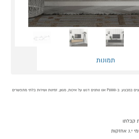
תמונות
מזנון טלוויזיה צף דגם אריסטו DE8110 מבית HOMAX קונים אונליין בקטגוריית מזנונים במחלקת רהיטים לבית בP1000 - אתר קניות ישראלי בטוח, משתלם ונוח המציע מוצרים מומלצים במבצע. ב-P1000 אנו נותנים דגש על איכות, מגוון, זמינות ושירות בלתי מתפשרים
 קבלתו
י י.נ אחזקות