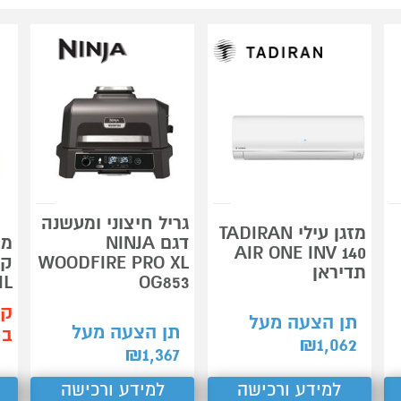
גריל חיצוני ומעשנה
מזגן עילי TADIRAN
דגם NINJA
מכ
AIR ONE INV 140
WOODFIRE PRO XL
תדיראן
OG853
IL
קנ
תן הצעה מעל
תן הצעה מעל
ב-99
₪
1,062
₪
1,367
למידע ורכישה
למידע ורכישה