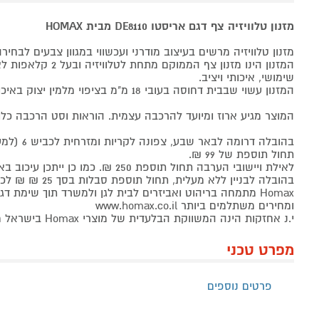
מזנון טלוויזיה צף דגם אריסטו DE8110 מבית HOMAX
מזנון טלוויזיה מרשים בעיצוב מודרני ועכשווי במגוון צבעים לבחירה
המזנון הינו מזנון צף הממוקם מתחת לטלוויזיה ובעל 2 קלאפות לאחסון.
שימושי, איכותי ויציב.
המזנון עשוי שבבית דחוסה בעובי 18 מ"מ בציפוי מלמין יצוק באיכות גבוהה
המוצר מגיע ארוז ומיועד להרכבה עצמית. הוראות וסט הרכבה כלו
בהובלה דרומה 
תחול תוספת של 99 ₪.
לאילת ויישובי הערבה תחול תוספת 250 ₪. כמו כן ייתכן עיכוב באספקה של עד 14 יום.
בהובלה לבניין ללא מעלית, תחול תוספת סבלות בסך 25 ₪ ₪ לכל קומה ישירות למוביל.
Homax מתמחה בריהוט ואביזרים לבית לגן ולמשרד תוך שימת ד
ומחירים משתלמים ביותר www.homax.co.il
י.נ אחזקות הינה המשווקת הבלעדית של מוצרי Homax בישראל משנת 2013
מפרט טכני
פרטים נוספים