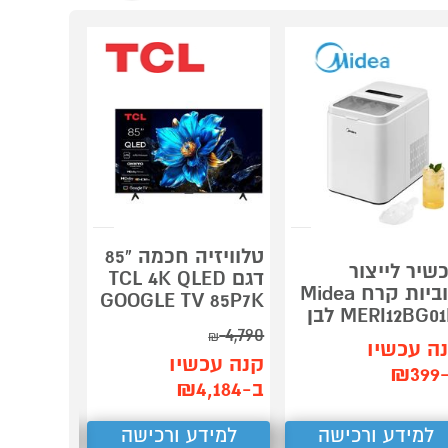
טלוויזיה חכמה "85
שיר לייצור
מחסן פל
דגם TCL 4K QLED
קוביות קרח Midea
er PENT
GOOGLE TV 85P7K
MERI12BG01 לבן
8X6
4,790
₪
ה עכשיו
קנה עכש
קנה עכשיו
₪3
ב-₪4,299
ב-₪4,184
למידע ורכישה
למידע ורכישה
למידע