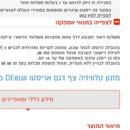
במכירה זו ניתן לרכוש עד 1 בעלות משלוח אחד
במוצר זה ייתכנו שינויים ותוספות במחירי הובלה לאזורים
לצפייה לחץ כאן
לצפייה בתנאי אספקה
משלוח דואר יתבצע דרך אחת מחברות משלוחי הדואר: צ'יטה , 
בהובלה דרומה לבאר שבע, צפונה לקריות ומזרחית לכביש 6 (למעט יישובי ירושלים ומודיעין) תחול תוספת של 99 ₪.
לאילת ויישובי הערבה תחול תוספת 250 ₪.
כמו כן ייתכן עיכוב באספקה של עד 14 יום.
בהובלה לבניין ללא מעלית, תחול תוספת סבלות בסך 25 ₪ ₪ לכל קומה ישירות למוביל.
מזנון טלוויזיה צף דגם אריסטו DE8110 מבית HOMAX - מידע נוסף
מידע כללי ומאפיינים
תיאור המוצר