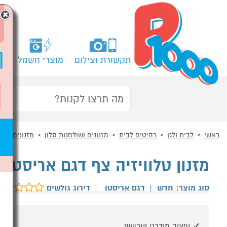
×
תקשורת וצילום
מוצרי חשמל
מח
ראשי
לבית ולגן
רהיטים לבית
מזנונים ושולחנות סלון
מזנונים
מזנון טלוויזיה צף דגם אריסטו DE8110 מבית HOMAX
סוג מוצר: חדש
|
דגם אריסטו
|
דירוג גולשים
עיצוב מודרני ועכשווי