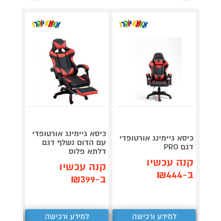
כיסא גיימינג אורטופדי
כיסא ג
כיסא גיימינג אורטופדי
עם הדום נשלף דגם
טוד כו
דגם PRO
דלתא פלוס
OMAX
קנה עכשיו
קנה עכשיו
קנה 
ב-₪444
ב-₪399
ב-₪799
למידע ורכישה
למידע ורכישה
ל