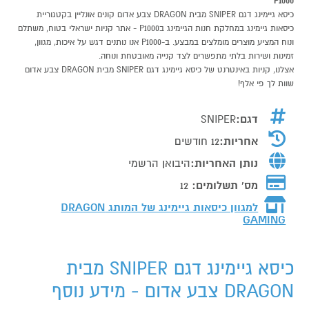
P1000
כיסא גיימינג דגם SNIPER מבית DRAGON צבע אדום קונים אונליין בקטגוריית
כיסאות גיימינג במחלקת חנות הגיימינג בP1000 - אתר קניות ישראלי בטוח, משתלם
ונוח המציע מוצרים מומלצים במבצע. ב-P1000 אנו נותנים דגש על איכות, מגוון,
זמינות ושירות בלתי מתפשרים לצד קנייה מאובטחת ונוחה.
אצלנו, קניות באינטרנט של כיסא גיימינג דגם SNIPER מבית DRAGON צבע אדום
שוות לך פי אלף!
דגם:
SNIPER
אחריות:
12 חודשים
נותן האחריות:
היבואן הרשמי
מס' תשלומים:
12
למגוון כיסאות גיימינג של המותג
DRAGON
GAMING
כיסא גיימינג דגם SNIPER מבית
DRAGON צבע אדום - מידע נוסף