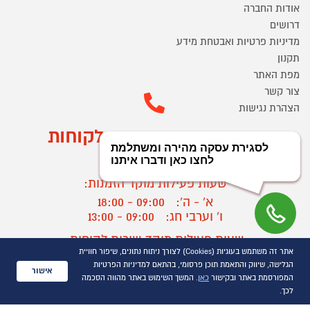
אודות החברה
דרושים
מדיניות פרטיות ואבטחת מידע
תקנון
מפת האתר
צור קשר
הצהרת נגישות
מוקד הזמנות ושירות לקוחות
03-9545370
שעות פעילות מוקד הזמנות:
א' - ה':
09:00 - 18:00
ו' וערבי חג:
09:00 - 13:00
שעות פעילות מוקד שירות לקוחות:
אתר זה משתמש בעוגיות (Cookies) לצורך ניתוח נתונים, שיפור חוויית
א' - ד':
09:00 - 16:30
הגלישה, שיווק והתאמת תוכן פרסומי, בהתאם למדיניות הפרטיות
ה :
09:00 - 16:00
אישור
המפורסמת באתר ובקישור
כאן
. המשך השימוש באתר מהווה הסכמה
חול המועד
09:00 - 15:00
לכך.
?
יצירת קשר/ביטול הזמנה