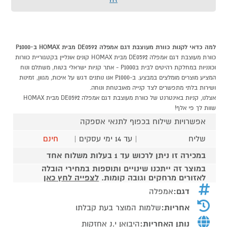
למה כדאי לקנות כוורת מעוצבת דגם אמפלה DE0592 מבית HOMAX ב-P1000
כוורת מעוצבת דגם אמפלה DE0592 מבית HOMAX קונים אונליין בקטגוריית כוורות
וכונניות במחלקת רהיטים לבית בP1000 - אתר קניות ישראלי בטוח, משתלם ונוח
המציע מוצרים מומלצים במבצע. ב-P1000 אנו נותנים דגש על איכות, מגוון, זמינות
ושירות בלתי מתפשרים לצד קנייה מאובטחת ונוחה.
אצלנו, קניות באינטרנט של כוורת מעוצבת דגם אמפלה DE0592 מבית HOMAX
שוות לך פי אלף!
אפשרויות שילוח בכפוף לתנאי אספקה
שליח
| עד 14 ימי עסקים |
חינם
במכירה זו ניתן לרכוש עד 1 בעלות משלוח אחד
במוצר זה ייתכנו שינויים ותוספות במחירי הובלה
לאזורים מרחקים וגובה קומות.
לצפייה לחץ כאן
דגם:
אמפלה
אחריות:
שלמות המוצר בעת קבלתו
נותן האחריות:
היבואן י.נ אחזקות