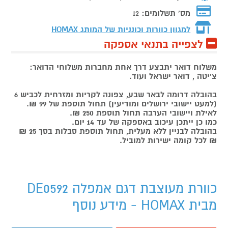
מס' תשלומים:
12
למגוון כוורות וכונניות של המותג
HOMAX
לצפייה בתנאי אספקה
משלוח דואר יתבצע דרך אחת מחברות משלוחי הדואר:
צ'יטה , דואר ישראל ועוד.
בהובלה דרומה לבאר שבע, צפונה לקריות ומזרחית לכביש 6
(למעט יישובי ירושלים ומודיעין) תחול תוספת של 99 ₪.
לאילת ויישובי הערבה תחול תוספת 250 ₪.
כמו כן ייתכן עיכוב באספקה של עד 14 יום.
בהובלה לבניין ללא מעלית, תחול תוספת סבלות בסך 25 ₪
₪ לכל קומה ישירות למוביל.
כוורת מעוצבת דגם אמפלה DE0592
מבית HOMAX - מידע נוסף