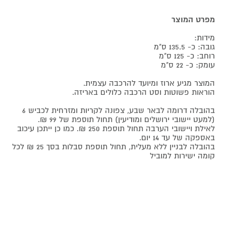
מפרט המוצר
מידות:
גובה: כ- 135.5 ס"מ
רוחב: כ- 125 ס"מ
עומק: כ- 22 ס"מ
המוצר מגיע ארוז ומיועד להרכבה עצמית.
הוראות פשוטות וסט הרכבה כלולים באריזה.
בהובלה דרומה לבאר שבע, צפונה לקריות ומזרחית לכביש 6
(למעט יישובי ירושלים ומודיעין) תחול תוספת של 99 ₪.
לאילת ויישובי הערבה תחול תוספת 250 ₪. כמו כן ייתכן עיכוב
באספקה של עד 14 יום.
בהובלה לבניין ללא מעלית, תחול תוספת סבלות בסך 25 ₪ לכל
קומה ישירות למוביל