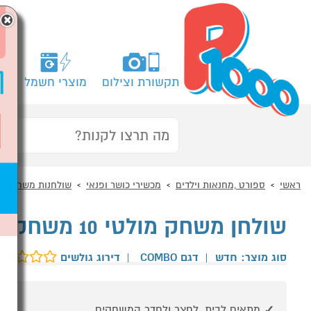
×
תקשורת וצילום
מוצרי חשמל
מח
ראשי
ספורט ,מחנאות וילדים
מכשירי כושר ופנאי
שולחנות משחק
שולחן משחק מולטי 10 משחקים ב1 COMBO
סוג מוצר: חדש
|
דגם COMBO
|
דירוג גולשים
מתאים לבית, לחצר ולחדר המשחקים