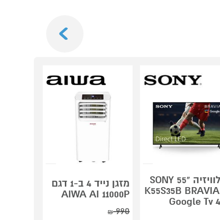
Next
טלוויזיה "55 SONY
מזגן נייד 4 ב-1 דגם
K55S35B BRAVIA
מערכת ש
AIWA AI 11000P
A CD-30
Google Tv 
990
₪
קנה עכש