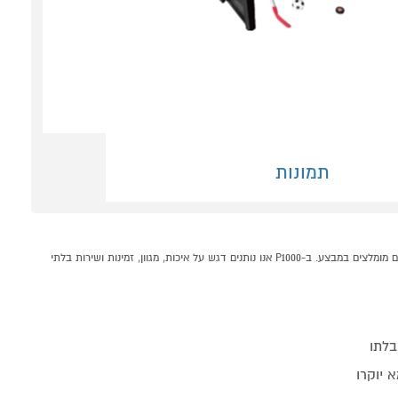
תמונות
שולחן משחק מולטי 10 משחקים ב1 COMBO קונים אונליין בקטגוריית שולחנות משחק במחלקת מכשירי כושר ופנאי בP1000 - אתר קניות ישראלי בטוח, משתלם ונוח המציע מוצרים מומלצים במבצע. ב-P1000 אנו נותנים דגש על איכות, מגוון, זמינות ושירות בלתי
בלתו
 יוקרו