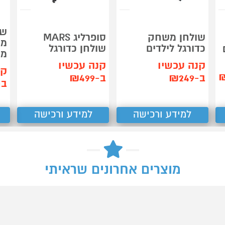
שו
שולחן משחק
סופרליג MARS
כדורגל לילדים
שולחן כדורגל
ם
מקצ
קנה עכשיו
קנה עכשיו
קנ
ב-₪249
ב-₪499
ב-99
למידע ורכישה
למידע ורכישה
מוצרים אחרונים שראיתי