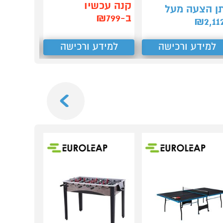
קנה עכשיו
ן הצעה מעל
ב-₪327
ב-₪799
₪
2,11
למידע ורכישה
למידע ורכישה
למידע
Next