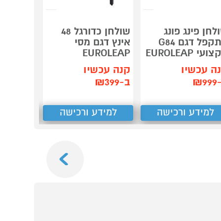
לחן פינג פונג
שולחן כדורגל 48
מתקפל דגם G84
אינץ דגם מסי
משולב ט
ועי EUROLEAP
EUROLEAP
 COMBO
ה עכשיו
קנה עכשיו
קנה עכש
₪9
ב-₪399
ב-₪499
למידע ורכישה
למידע ורכישה
למידע
Next