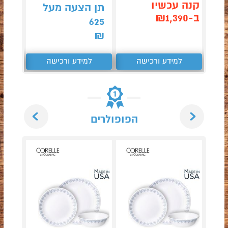
קנה עכשיו
תן הצעה מעל
תן 
ב-₪1,390
749
625
₪
₪
למידע ורכישה
למידע ורכישה
ל
Next
Previous
הפופולרים