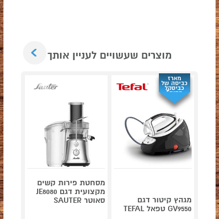
Next
מוצרים שעשויים לעניין אותך
מארז
כביסה של
כביסקל
מתנה*
מסחטת פירות קשים
מקצועית דגם JE8080
מגהץ קיטור דגם
סאוטר SAUTER
נינג'ה
GV9550 טפאל TEFAL