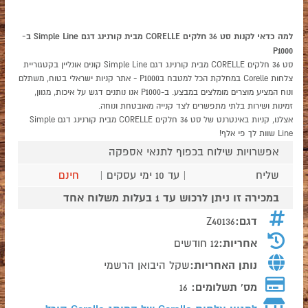
למה כדאי לקנות סט 36 חלקים CORELLE מבית קורנינג דגם Simple Line ב-
P1000
סט 36 חלקים CORELLE מבית קורנינג דגם Simple Line קונים אונליין בקטגוריית
צלחות Corelle במחלקת הכל למטבח בP1000 - אתר קניות ישראלי בטוח, משתלם
ונוח המציע מוצרים מומלצים במבצע. ב-P1000 אנו נותנים דגש על איכות, מגוון,
זמינות ושירות בלתי מתפשרים לצד קנייה מאובטחת ונוחה.
אצלנו, קניות באינטרנט של סט 36 חלקים CORELLE מבית קורנינג דגם Simple
Line שוות לך פי אלף!
אפשרויות שילוח בכפוף לתנאי אספקה
שליח
| עד 10 ימי עסקים |
חינם
במכירה זו ניתן לרכוש עד 1 בעלות משלוח אחד
דגם:
Z40136
אחריות:
12 חודשים
נותן האחריות:
שקל היבואן הרשמי
מס' תשלומים:
16