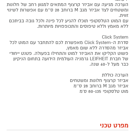
הערכה מגיעה עם אביזר קרצוף המתאים למגוון רחב של חלונות
ומשטחים לצד אביזר מגב M ברוחב 28 ס''מ עם אפשרות לשינוי
זווית.
עם המוט הטלסקופי תוכלו להגיע לכל פינה ולכל גובה בביתכם
ללא מאמץ וללא טיפוסים והתכופפויות מיותרות.
Click System
סדרת ה-Click System מאפשרת לכם להתחבר עם המוט לכל
אביזר מהסדרה ללא שום מאמץ,
פשוט הקליקו את האביזר למוט והתחילו בפעולה. פטנט ייחודי
של חברת LEIFHEIT גרמניה העולמית הידועה בתחום הניקיון
כבר מעל ל-60 שנה.
הערכה כוללת
אביזר קרצוף חלונות ומשטחים
אביזר מגב M ברוחב 28 ס''מ
מוט טלסקופי 80-135 ס'מ
מפרט טכני