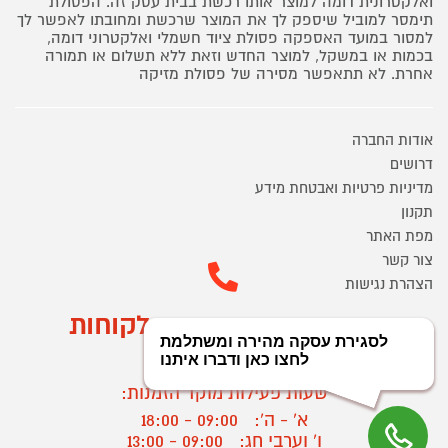
ואלקטרונית דומה למוצר אותו רכשת בבית עסק זה. הפסולת
תימסר למוביל שיספק לך את המוצר שרכשת ומחובתו לאפשר לך
למסור במועד האספקה פסולת ציוד חשמלי ואלקטרוני דומה,
בכמות או במשקל, למוצר החדש וזאת ללא תשלום או תמורה
אחרת. לא תתאפשר מסירה של פסולת מזיקה
אודות החברה
דרושים
מדיניות פרטיות ואבטחת מידע
תקנון
מפת האתר
צור קשר
הצהרת נגישות
מוקד הזמנות ושירות לקוחות
03-9545370
שעות פעילות מוקד הזמנות:
א' - ה':
09:00 - 18:00
ו' וערבי חג:
09:00 - 13:00