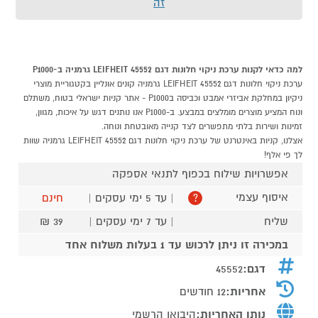
זה
למה כדאי לקנות ערכת ניקוי חלונות דגם 45552 LEIFHEIT גרמניה ב-P1000
ערכת ניקוי חלונות דגם 45552 LEIFHEIT גרמניה קונים אונליין בקטגוריית מוצרי
ניקיון במחלקת אביזרי אמבט וכביסה בP1000 - אתר קניות ישראלי בטוח, משתלם
ונוח המציע מוצרים מומלצים במבצע. ב-P1000 אנו נותנים דגש על איכות, מגוון,
זמינות ושירות בלתי מתפשרים לצד קנייה מאובטחת ונוחה.
אצלנו, קניות באינטרנט של ערכת ניקוי חלונות דגם 45552 LEIFHEIT גרמניה שוות
לך פי אלף!
אפשרויות שילוח בכפוף לתנאי אספקה
איסוף עצמי
| עד 5 ימי עסקים |
חינם
?
שליח
| עד 7 ימי עסקים |
39 ₪
במכירה זו ניתן לרכוש עד 1 בעלות משלוח אחד
דגם:
45552
אחריות:
12 חודשים
נותן האחריות:
היבואן הרשמי