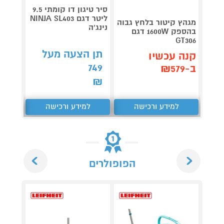
סיר טיגון דו קומתי 9.5
מגהץ 
ליטר דגם NINJA SL403
PRESS
מגהץ קיטור בלחץ גבוה
נינג'ה
V9821
בהספק 1600W דגם
GT306
תן הצעה מעל
תן 
קנה עכשיו
,276
749
ב-₪579
₪
₪
למידע ורכישה
למידע ורכישה
ל
Next
Previous
הפופולרים