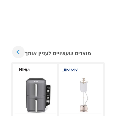
Next
מוצרים שעשויים לעניין אותך
מאר
כביסה
כביס
מתנ