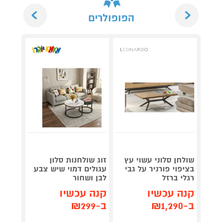
Next
Previous
הפופולרים
שולחן סלוני עשוי עץ
זוג שולחנות סלון
זוג ש
בציפוי פורניר על גבי
עגולים דמוי שיש צבע
צביעה
רגלי ברזל
לבן ושחור
ARDO
קנה עכשיו
קנה עכשיו
קנה 
ב-₪1,290
ב-₪299
ב-₪1,190