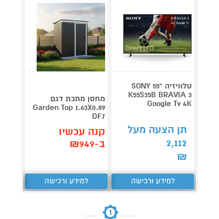
טלוויזיה "55 SONY
V 140
K55S35B BRAVIA 3
מחסן מתכת דגם
Google Tv 4K
תדירא
Garden Top 1.63X0.89
DF7
תן הצעה מעל
תן 
קנה עכשיו
,062
2,112
ב-₪949
₪
₪
למידע ורכישה
למידע ורכישה
ל