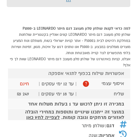
למה כדאי לקנות שולחן סלון מעוצב דגם מיתר LEONARDO ב-P1000
שולחן סלון מעוצב דגם מיתר LEONARDO קונים אונליין בקטגוריית שולחנות
במחלקת רהיטים לבית בP1000 - אתר קניות ישראלי בטוח, משתלם ונוח המציע
מוצרים מומלצים במבצע. ב-P1000 אנו נותנים דגש על איכות, מגוון, זמינות ושירות
בלתי מתפשרים לצד קנייה מאובטחת ונוחה.
אצלנו, קניות באינטרנט של שולחן סלון מעוצב דגם מיתר LEONARDO שוות לך פי
אלף!
אפשרויות שילוח בכפוף לתנאי אספקה
איסוף עצמי
| עד 12 ימי עסקים |
חינם
?
שליח
| עד 18 ימי עסקים |
249 ₪
במכירה זו ניתן לרכוש עד 1 בעלות משלוח אחד
במוצר זה ייתכנו שינויים ותוספות במחירי הובלה
לאזורים מרחקים וגובה קומות.
לצפייה לחץ כאן
דגם:
שולחן מיתר
אחריות:
שנה