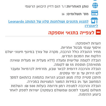
נותן האחריות:
י.ר הום דזיין היבואן הרשמי
מס' תשלומים:
16
למגוון מזנונים ושולחנות סלון של המותג
Leonardo
ליאונרדו
לצפייה בתנאי אספקה
הערות לאספקה:
איסוף עצמי מבטל אחריות.
מחיר ההובלה כולל הרכבה, מקרה של צורך במינוף חיצוני ישלם
הלקוח את הסכום הנדרש.
הובלה לקומה שלישית ומעלה (ללא מעלית או מעלית שאינה
מתאימה) תוספת 55 ₪ לקומה.
הובלה והרכבה דרומית לבאר שבע, מזרחית לכרמיאל ומעבר
לקו הירוק עד 21 ימי עסקים.
תיתכן סטייה קלה מגוון הצבע הנראה בתמונה בהתאם למסך
המחשב ועד 2% במידות המוצר המצוינות במכירה.
הובלה והרכבה למצפה רמון ודרומה בעלות 500 ₪: השלמת
תשלום (מעבר לסכום שמשולם בעסקה) ישירות לספק לאחר
ביצוע ההזמנה.