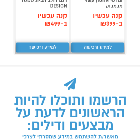
ומדפי אחסון עשוי
דגם דולב מבית TUDO
קומות  COMFORT
מבמבוק
DESIGN
קנה 
קנה עכשיו
קנה עכשיו
ב-₪249
ב-₪399
ב-₪499
למידע ורכישה
למידע ורכישה
ל
הרשמו ותוכלו להיות
הראשונים לדעת על
מבצעים ודילים:
מאשר/ת להשתמש במידע שמסרתי לצרכי