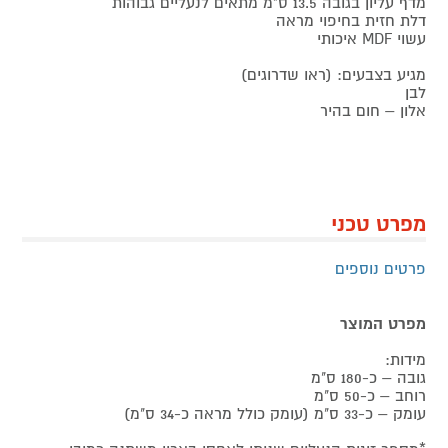
מדף עליון בגובה 13.5 ס"מ מתאים לנעליים גבוהות
דלת חזית בחיפוי מראה
עשוי MDF איכותי
מגיע בצבעים: (ראו שדרוגים)
לבן
אלון – חום בהיר
מפרט טכני
פרטים נוספים
מפרט המוצר
מידות:
גובה – כ-180 ס"מ
רוחב – כ-50 ס"מ
עומק – כ-33 ס"מ (עומק כולל מראה כ-34 ס"מ)