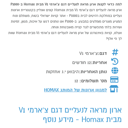
למה כדאי לקנות ארון מראה לנעליים דגם צ'ארמי V1 מבית Homax ב-P1000
ארון מראה לנעליים דגם צ'ארמי V1 מבית Homax קונים אונליין בקטגוריית ארונות
נעליים במחלקת רהיטים לבית בP1000 - אתר קניות ישראלי בטוח, משתלם ונוח
המציע מוצרים מומלצים במבצע. ב-P1000 אנו נותנים דגש על איכות, מגוון, זמינות
ושירות בלתי מתפשרים לצד קנייה מאובטחת ונוחה.
אצלנו, קניות באינטרנט של ארון מראה לנעליים דגם צ'ארמי V1 מבית Homax שוות
לך פי אלף!
דגם:
צ'ארמי V1
אחריות:
12 חודשים
נותן האחריות:
היבואן י.נ אחזקות
מס' תשלומים:
12
למגוון ארונות של המותג
HOMAX
ארון מראה לנעליים דגם צ'ארמי V1
מבית Homax - מידע נוסף