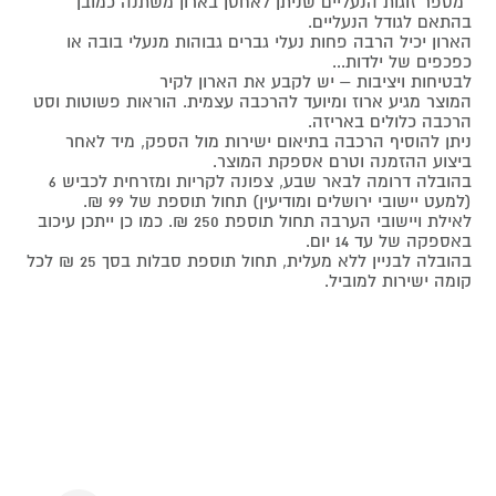
*מספר זוגות הנעליים שניתן לאחסן בארון משתנה כמובן
בהתאם לגודל הנעליים.
הארון יכיל הרבה פחות נעלי גברים גבוהות מנעלי בובה או
כפכפים של ילדות...
לבטיחות ויציבות – יש לקבע את הארון לקיר
המוצר מגיע ארוז ומיועד להרכבה עצמית. הוראות פשוטות וסט
הרכבה כלולים באריזה.
ניתן להוסיף הרכבה בתיאום ישירות מול הספק, מיד לאחר
ביצוע ההזמנה וטרם אספקת המוצר.
בהובלה דרומה לבאר שבע, צפונה לקריות ומזרחית לכביש 6
(למעט יישובי ירושלים ומודיעין) תחול תוספת של 99 ₪.
לאילת ויישובי הערבה תחול תוספת 250 ₪. כמו כן ייתכן עיכוב
באספקה של עד 14 יום.
בהובלה לבניין ללא מעלית, תחול תוספת סבלות בסך 25 ₪ לכל
קומה ישירות למוביל.