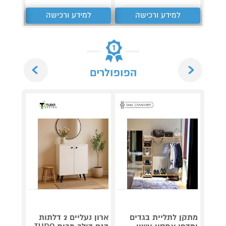
למידע ורכישה
למידע ורכישה
ל
Next
Previous
הפופולרים
מתקן לתליית בגדים
ארון נעליים 2 דלתות