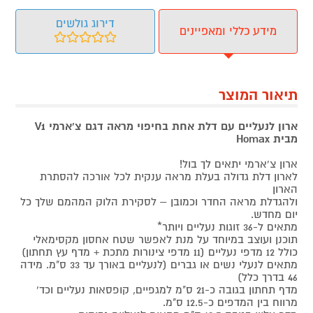
דירוג גולשים
מידע כללי ומאפיינים
תיאור המוצר
ארון לנעליים עם דלת אחת בחיפוי מראה דגם צ'ארמי V1
מבית Homax
ארון צ'ארמי יתאים לך בול!
לארון דלת גדולה בעלת מראה ענקית לכל אורכה להסתרת
הארון
ולהגדלת מראה החדר וכמובן – לסקירת הלוק המהמם שלך כל
יום מחדש.
מתאים ל-36 זוגות נעליים ויותר*
תוכנן ועוצב במיוחד על מנת לאפשר שטח אחסון מקסימאלי
כולל 12 מדפי נעליים (11 מדפי צינורות מתכת + מדף עץ תחתון)
מתאים לנעלי נשים או גברים (לנעליים באורך עד 33 ס"מ. מידה
46 בדרך כלל)
מדף תחתון בגובה כ-21 ס"מ למגפיים, קופסאות נעליים וכד'
מרווח בין המדפים כ-12.5 ס"מ.