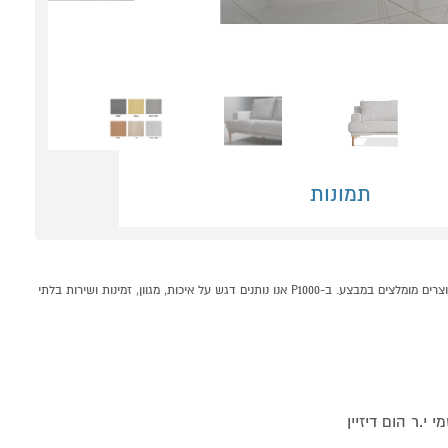
תמונות
מערכת ישיבה 2+3 אופנתית ומעוצבת LEONARDO קונים אונליין בקטגוריית מערכות ישיבה לסלון במחלקת רהיטים לבית בP1000 - אתר קניות ישראלי בטוח, משתלם ונוח המציע מוצרים מומלצים במבצע. ב-P1000 אנו נותנים דגש על איכות, מגוון, זמינות ושירות בלתי
 י.ר הום דיזיין