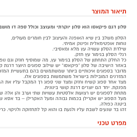
תיאור המוצר
סלון דגם פיקאסו הוא סלון יוקרתי ומעוצב וכולל ספה דו מוש
הסלון משלב בין שיא האופנה והעיצוב לבין חומרים מעולים,
נוחות אופטימאלית ופינוק אמיתי.
שילדת הסלון עשויה עץ מלא ומאסיבי.
רגלי הסלון בגימור עץ חזק.
כל החלק התחתון של הסלון בגימור עץ, מה שמוסיף חוזק וגם נופך 
באזור הישיבה של סלון “פיקאסו” יש שילוב ספוגים היוצר דרגת קוש
מדובר בספוגים איכותיים ביותר שמשתמשים בהם בתעשיית המזר
המזרנים המובילות בישראל משתמשות בספוגים אלו.
מצד אחד ספוג קשיח וחזק ומצד שני ספוג רך המקבל עליו את הגו
מפנקת. יחד הם יוצרים דרגת קושי בינונית.
מתחת לספוגים יש רצועות אלסטיות עשויות שתי וערב והן אלה ש
מעל הספוג יש אקרילן בכמות גבוהה ומעל האקרילן – בד אסא שה
ביטנה כפולה.
זהו בד שנעים לשבת עליו ולגעת בו והוא קל לתחזוקה ולניקוי. כר
מפרט טכני