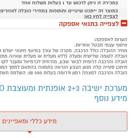
במכירה זו ניתן לרכוש עד 1 בעלות משלוח אחד
במוצר זה ייתכנו שינויים ותוספות במחירי הובלה לאזורים
לצפייה לחץ כאן
לצפייה בתנאי אספקה
הערות לאספקה:
איסוף עצמי מבטל אחריות.
מחיר ההובלה כולל הרכבה, מקרה של צורך במינוף חיצוני ישלם 
הובלה לקומה שלישית ומעלה (ללא מעלית או מעלית שאינה מתאימה) תוספ
הובלה והרכבה דרומית לבאר שבע, מזרחית לכרמיאל ומעבר לקו הירוק עד 21 
תיתכן סטייה קלה מגוון הצבע הנראה בתמונה בהתאם למסך המחשב ועד 2% במידות המוצר המצוי
הובלה והרכבה למצפה רמון ודרומה בעלות 500 ₪: השלמת תשלום (מעבר לסכום שמשולם בעסקה) ישירות לספק לאחר ביצוע ההזמנה.
מידע נוסף
מידע כללי ומאפיינים