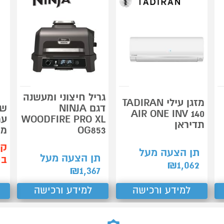
גריל חיצוני ומעשנה
מזגן עילי TADIRAN
דגם NINJA
שי
AIR ONE INV 140
WOODFIRE PRO XL
עמ
תדיראן
OG853
מט
קנ
תן הצעה מעל
תן הצעה מעל
ב-49
₪
1,062
₪
1,367
למידע ורכישה
למידע ורכישה