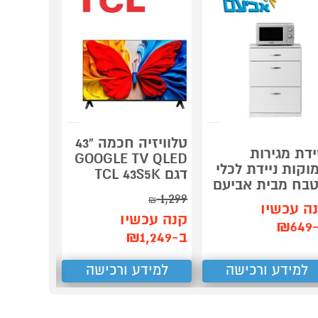
טלוויזיה חכמה "43
דת מגירות
מחסן פל
GOOGLE TV QLED
וקות ניידת לכלי
er PENT
דגם TCL 43S5K
בח מבית אביעם
8X6
1,299
₪
ה עכשיו
קנה עכש
קנה עכשיו
₪6
ב-₪4,299
ב-₪1,249
למידע ורכישה
למידע ורכישה
למידע