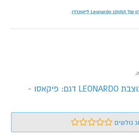
ון של המותג
Leonardo ליאונרדו
מערכת ישיבה 2+3 אופנתית ומעוצבת LEONARDOמערכת ישיבה 2+3 אופנתית ומעוצבת LEONARDO דגם: פיקאסו -
ג גולשים